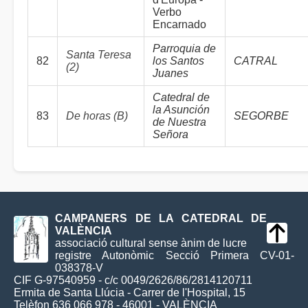
Verbo
Encarnado
Parroquia de
Santa Teresa
82
los Santos
CATRAL
(2)
Juanes
Catedral de
la Asunción
83
De horas (B)
SEGORBE
de Nuestra
Señora
CAMPANERS DE LA CATEDRAL DE
VALÈNCIA
associació cultural sense ànim de lucre
registre Autonòmic Secció Primera CV-01-
038378-V
CIF G-97540959 - c/c 0049/2626/86/2814120711
Ermita de Santa Llúcia - Carrer de l'Hospital, 15
Telèfon 636 066 978 - 46001 - VALÈNCIA