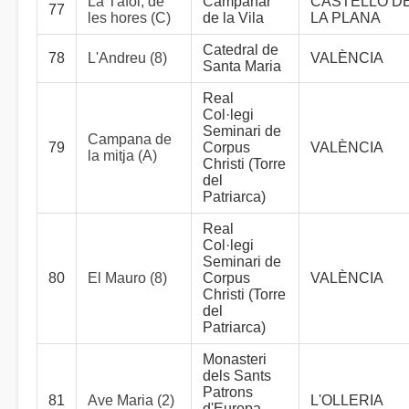
La Tàfol; de
Campanar
CASTELLÓ D
77
les hores (C)
de la Vila
LA PLANA
Catedral de
78
L'Andreu (8)
VALÈNCIA
Santa Maria
Real
Col·legi
Seminari de
Campana de
79
Corpus
VALÈNCIA
la mitja (A)
Christi (Torre
del
Patriarca)
Real
Col·legi
Seminari de
80
El Mauro (8)
Corpus
VALÈNCIA
Christi (Torre
del
Patriarca)
Monasteri
dels Sants
Patrons
81
Ave Maria (2)
L'OLLERIA
d'Europa -