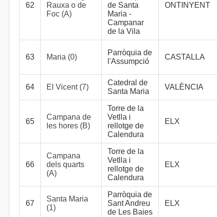
62
Rauxa o de
de Santa
ONTINYENT
Foc (A)
Maria -
Campanar
de la Vila
Parròquia de
63
Maria (0)
CASTALLA
l'Assumpció
Catedral de
64
El Vicent (7)
VALÈNCIA
Santa Maria
Torre de la
Campana de
Vetlla i
65
ELX
les hores (B)
rellotge de
Calendura
Torre de la
Campana
Vetlla i
66
dels quarts
ELX
rellotge de
(A)
Calendura
Parròquia de
Santa Maria
67
Sant Andreu
ELX
(1)
de Les Baies