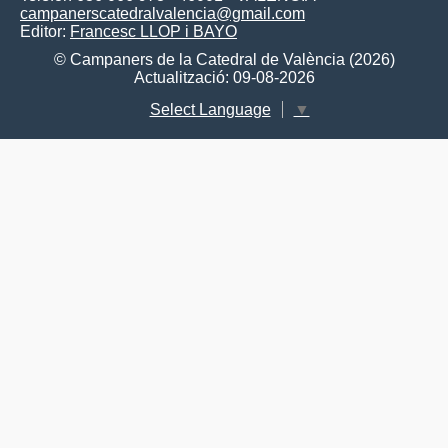
campanerscatedralvalencia@gmail.com
Editor:
Francesc LLOP i BAYO
© Campaners de la Catedral de València (2026)
Actualització: 09-08-2026
Select Language
▼