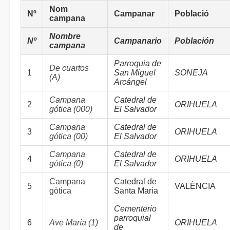
Nom
Nº
Campanar
Població
campana
Nombre
Nº
Campanario
Población
campana
Parroquia de
De cuartos
1
San Miguel
SONEJA
(A)
Arcángel
Campana
Catedral de
2
ORIHUELA
gótica (000)
El Salvador
Campana
Catedral de
3
ORIHUELA
gótica (00)
El Salvador
Campana
Catedral de
4
ORIHUELA
gótica (0)
El Salvador
Campana
Catedral de
5
VALÈNCIA
gòtica
Santa Maria
Cementerio
parroquial
6
Ave María (1)
ORIHUELA
de