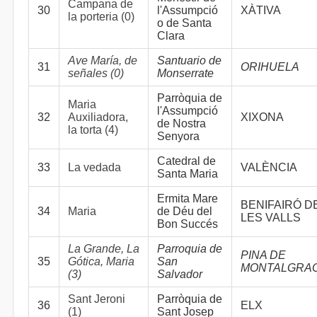
Campana de
30
l'Assumpció
XÀTIVA
la porteria (0)
o de Santa
Clara
Ave María, de
Santuario de
31
ORIHUELA
señales (0)
Monserrate
Parròquia de
Maria
l'Assumpció
32
Auxiliadora,
XIXONA
de Nostra
la torta (4)
Senyora
Catedral de
33
La vedada
VALÈNCIA
Santa Maria
Ermita Mare
BENIFAIRÓ D
34
Maria
de Déu del
LES VALLS
Bon Succés
La Grande, La
Parroquia de
PINA DE
35
Gótica, Maria
San
MONTALGRA
(3)
Salvador
Sant Jeroni
Parròquia de
36
ELX
(1)
Sant Josep