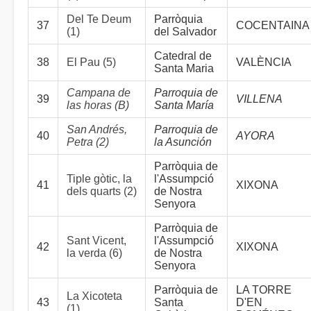
Del Te Deum
Parròquia
37
COCENTAINA
(1)
del Salvador
Catedral de
38
El Pau (5)
VALÈNCIA
Santa Maria
Campana de
Parroquia de
39
VILLENA
las horas (B)
Santa María
San Andrés,
Parroquia de
40
AYORA
Petra (2)
la Asunción
Parròquia de
Tiple gòtic, la
l'Assumpció
41
XIXONA
dels quarts (2)
de Nostra
Senyora
Parròquia de
Sant Vicent,
l'Assumpció
42
XIXONA
la verda (6)
de Nostra
Senyora
Parròquia de
LA TORRE
La Xicoteta
43
Santa
D'EN
(1)