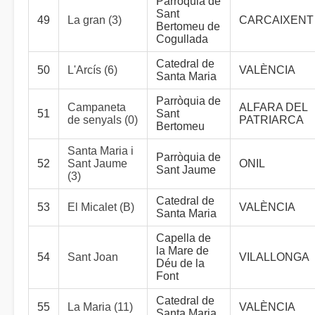
Parròquia de
Sant
49
La gran (3)
CARCAIXENT
Bertomeu de
Cogullada
Catedral de
50
L'Arcís (6)
VALÈNCIA
Santa Maria
Parròquia de
Campaneta
ALFARA DEL
51
Sant
de senyals (0)
PATRIARCA
Bertomeu
Santa Maria i
Parròquia de
52
Sant Jaume
ONIL
Sant Jaume
(3)
Catedral de
53
El Micalet (B)
VALÈNCIA
Santa Maria
Capella de
la Mare de
54
Sant Joan
VILALLONGA
Déu de la
Font
Catedral de
55
La Maria (11)
VALÈNCIA
Santa Maria