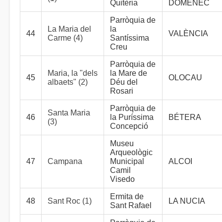
Quitèria
DOMÉNEC
Parròquia de
La Maria del
la
44
VALÈNCIA
Carme (4)
Santíssima
Creu
Parròquia de
Maria, la "dels
la Mare de
45
OLOCAU
albaets" (2)
Déu del
Rosari
Parròquia de
Santa Maria
46
la Puríssima
BÉTERA
(3)
Concepció
Museu
Arqueològic
47
Campana
Municipal
ALCOI
Camil
Visedo
Ermita de
48
Sant Roc (1)
LA NUCIA
Sant Rafael