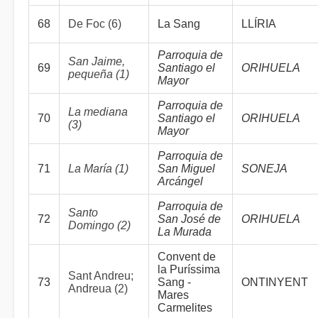
68
De Foc (6)
La Sang
LLÍRIA
Parroquia de
San Jaime,
69
Santiago el
ORIHUELA
pequeña (1)
Mayor
Parroquia de
La mediana
70
Santiago el
ORIHUELA
(3)
Mayor
Parroquia de
71
La María (1)
San Miguel
SONEJA
Arcángel
Parroquia de
Santo
72
San José de
ORIHUELA
Domingo (2)
La Murada
Convent de
la Puríssima
Sant Andreu;
73
Sang -
ONTINYENT
Andreua (2)
Mares
Carmelites