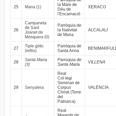
la Mare de
25
Maria (1)
XERACO
Déu de
l'Encarnació
Campaneta
Parròquia de
de Sant
26
la Nativitat
ALCALALÍ
Joanet de
de Maria
Mosquera (0)
Tiple gòtic
Parròquia de
27
BENIMARFUL
(refós)
Santa Anna
Santa Maria
Parroquia de
28
VILLENA
(3)
Santa María
Real
Col·legi
Seminari de
29
Senyalera
Corpus
VALÈNCIA
Christi (Torre
del
Patriarca)
Real
Monestir de