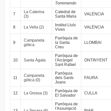
Torremendo
La Caterina
Catedral de
7
VALÈNCIA
(3)
Santa Maria
Institut Lluís
8
La Vella (2)
VALÈNCIA
Vives
Parròquia de
Campaneta
9
la Santa
LLOMBAI
gòtica
Creu
Parròquia de
10
Santa Àgata
l'Arcàngel
ONTINYENT
Sant Rafael
Parròquia
Campaneta
11
dels Sants
FAURA
gòtica (0)
Joans
Parròquia de
12
La Grossa (3)
CULLA
El Salvador
Parròquia de
l'Assumpció
13
La Tercera (6)
BIAR