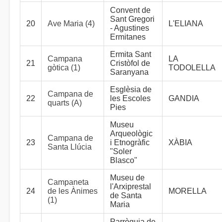
Convent de
Sant Gregori
20
Ave Maria (4)
L'ELIANA
- Agustines
Ermitanes
Ermita Sant
Campana
LA
21
Cristòfol de
gòtica (1)
TODOLELLA
Saranyana
Esglèsia de
Campana de
22
les Escoles
GANDIA
quarts (A)
Pies
Museu
Arqueològic
Campana de
23
i Etnogràfic
XÀBIA
Santa Llúcia
"Soler
Blasco"
Museu de
Campaneta
l'Arxiprestal
24
de les Ànimes
MORELLA
de Santa
(1)
Maria
Parròquia de