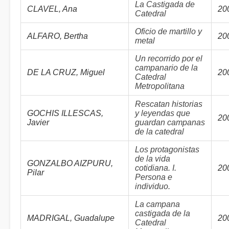
La Castigada de
CLAVEL, Ana
20
Catedral
Oficio de martillo y
ALFARO, Bertha
20
metal
Un recorrido por el
campanario de la
DE LA CRUZ, Miguel
20
Catedral
Metropolitana
Rescatan historias
GOCHIS ILLESCAS,
y leyendas que
20
Javier
guardan campanas
de la catedral
Los protagonistas
de la vida
GONZALBO AIZPURU,
cotidiana. I.
20
Pilar
Persona e
individuo.
La campana
castigada de la
MADRIGAL, Guadalupe
20
Catedral