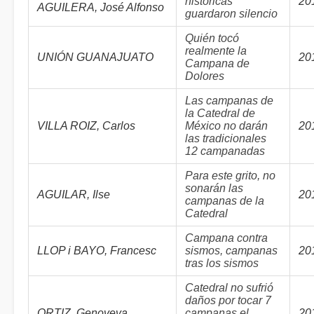
históricas
20
AGUILERA, José Alfonso
guardaron silencio
Quién tocó
realmente la
UNIÓN GUANAJUATO
20
Campana de
Dolores
Las campanas de
la Catedral de
VILLA ROIZ, Carlos
México no darán
20
las tradicionales
12 campanadas
Para este grito, no
sonarán las
AGUILAR, Ilse
20
campanas de la
Catedral
Campana contra
LLOP i BAYO, Francesc
sismos, campanas
20
tras los sismos
Catedral no sufrió
daños por tocar 7
ORTIZ, Genoveva
campanas el
20