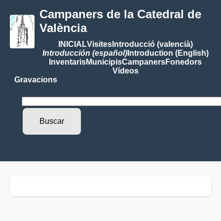
Campaners de la Catedral de
València
INICIAL
Visites
Introducció (valencià)
Introducción (español)
Introduction (English)
Inventaris
Municipis
Campaners
Fonedors
Vídeos
Gravacions