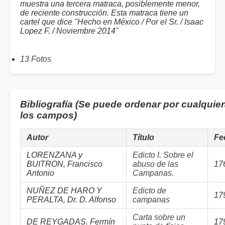
muestra una tercera matraca, posiblemente menor,
de reciente construcción. Esta matraca tiene un
cartel que dice "Hecho en México / Por el Sr. / Isaac
Lopez F. / Noviembre 2014"
13 Fotos
Bibliografía (Se puede ordenar por cualquie
los campos)
Autor
Título
Fe
LORENZANA y
Edicto I. Sobre el
BUITRON, Francisco
abuso de las
17
Antonio
Campanas.
NUÑEZ DE HARO Y
Edicto de
17
PERALTA, Dr. D. Alfonso
campanas
Carta sobre un
DE REYGADAS. Fermín
17