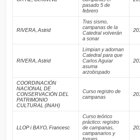
pasado 5 de
febrero
Tras sismo,
campanas de la
RIVERA, Astrid
20
Catedral volverán
a sonar
Limpian y adornan
Catedral para que
RIVERA, Astrid
Carlos Aguiar
20
asuma
arzobispado
COORDINACIÓN
NACIONAL DE
Curso registro de
CONSERVACIÓN DEL
20
campanas
PATRIMONIO
CULTURAL (INAH)
Curso teórico
práctico: registro
LLOP i BAYO, Francesc
de campanas,
20
campanarios y
toques