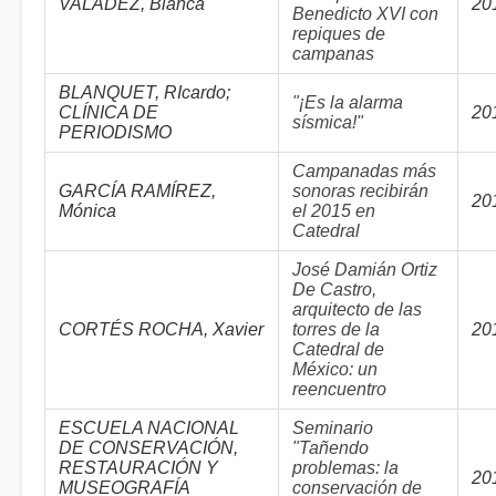
VALADEZ, Blanca
20
Benedicto XVI con
repiques de
campanas
BLANQUET, RIcardo;
"¡Es la alarma
CLÍNICA DE
20
sísmica!"
PERIODISMO
Campanadas más
GARCÍA RAMÍREZ,
sonoras recibirán
20
Mónica
el 2015 en
Catedral
José Damián Ortiz
De Castro,
arquitecto de las
CORTÉS ROCHA, Xavier
torres de la
20
Catedral de
México: un
reencuentro
ESCUELA NACIONAL
Seminario
DE CONSERVACIÓN,
"Tañendo
RESTAURACIÓN Y
problemas: la
20
MUSEOGRAFÍA
conservación de