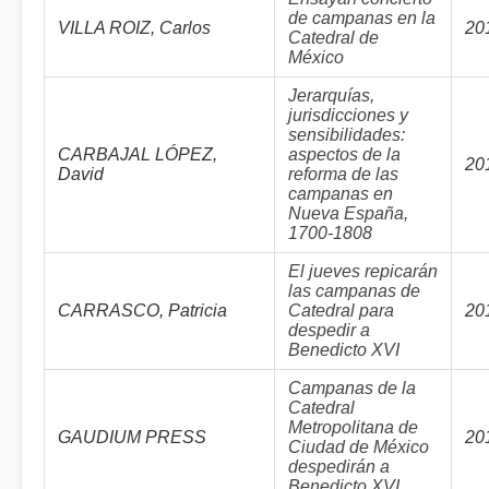
de campanas en la
VILLA ROIZ, Carlos
20
Catedral de
México
Jerarquías,
jurisdicciones y
sensibilidades:
CARBAJAL LÓPEZ,
aspectos de la
20
David
reforma de las
campanas en
Nueva España,
1700-1808
El jueves repicarán
las campanas de
CARRASCO, Patricia
Catedral para
20
despedir a
Benedicto XVI
Campanas de la
Catedral
Metropolitana de
GAUDIUM PRESS
20
Ciudad de México
despedirán a
Benedicto XVI