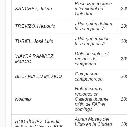
Rechazan repique
SÁNCHEZ, Julián
intencional en
20
Catedral
¿Por quién doblan
TREVIZO, Hesiquio
20
las campanas?
¿Por qué repican
TURIEL, José Luis
20
las campanas?
Data de siglos el
VIAYRA RAMÍREZ,
repique de
20
Mariana
campanas
Campanero
BECARIA EN MÉXICO
20
campanerooo
Habrá menos
repiques en
Notimex
Catedral durante
20
mitin de FAP el
domingo
Abren Museo del
RODRÍGUEZ, Claudia -
Libro en la Ciudad
20
El Sol de México y EFE