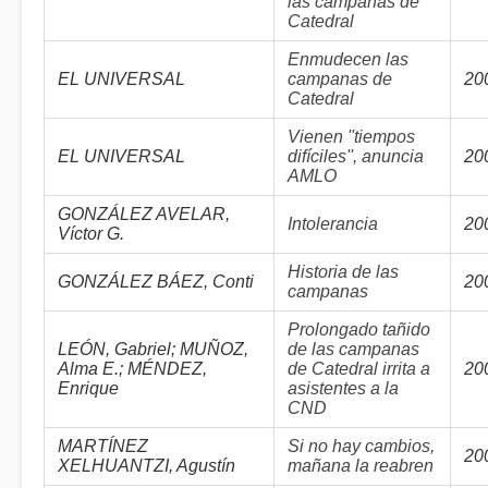
las campanas de
Catedral
Enmudecen las
EL UNIVERSAL
campanas de
20
Catedral
Vienen ''tiempos
EL UNIVERSAL
difíciles'', anuncia
20
AMLO
GONZÁLEZ AVELAR,
Intolerancia
20
Víctor G.
Historia de las
GONZÁLEZ BÁEZ, Conti
20
campanas
Prolongado tañido
LEÓN, Gabriel; MUÑOZ,
de las campanas
Alma E.; MÉNDEZ,
de Catedral irrita a
20
Enrique
asistentes a la
CND
MARTÍNEZ
Si no hay cambios,
20
XELHUANTZI, Agustín
mañana la reabren