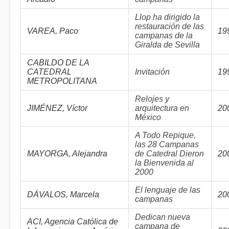
Llop ha dirigido la
restauración de las
VAREA, Paco
19
campanas de la
Giralda de Sevilla
CABILDO DE LA
CATEDRAL
Invitación
19
METROPOLITANA
Relojes y
JIMÉNEZ, Víctor
arquitectura en
20
México
A Todo Repique,
las 28 Campanas
MAYORGA, Alejandra
de Catedral Dieron
20
la Bienvenida al
2000
El lenguaje de las
DÁVALOS, Marcela
20
campanas
Dedican nueva
ACI, Agencia Católica de
campana de