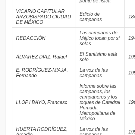
punto de física
VICARIO CAPITULAR
Edicto de
ARZOBISPADO CIUDAD
18
campanas
DE MÉXICO
Las campanas de
REDACCIÓN
Méjico tocan por sí
19
solas
El Santísimo está
ÁLVAREZ DÍAZ, Rafael
19
solo
E. RODRÍGUEZ-MIAJA,
La voz de las
19
Fernando
campanas
Informe sobre las
campanas, los
campaneros y los
LLOP i BAYO, Francesc
toques de Catedral
19
Primada
Metropolitana de
México
HUERTA RODRÍGUEZ,
La voz de las
19
Arcadio
campanas