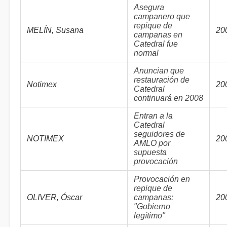
Asegura
campanero que
repique de
MELÍN, Susana
20
campanas en
Catedral fue
normal
Anuncian que
restauración de
Notimex
20
Catedral
continuará en 2008
Entran a la
Catedral
seguidores de
NOTIMEX
20
AMLO por
supuesta
provocación
Provocación en
repique de
OLIVER, Óscar
campanas:
20
"Gobierno
legítimo"