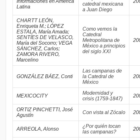
Informaciones en América
20
catedral mexicana
Latina
a Juan Diego
CHARTT LEÓN,
Enriqueta M.; LÓPEZ
Como vemos la
ESTALA, María Amada;
Catedral
SENTÍES DE VELASCO,
Metropolitana de
20
María del Socorro; VEGA
México a principios
SÁNCHEZ, Carlos;
del siglo XXI
ZAMORA RIVERO,
Marcelino
Las campanas de
GONZÁLEZ BÁEZ, Conti
la Catedral de
20
México
Modernidad y
MEXICOCITY
20
crisis (1759-1847)
ORTIZ PINCHETTI, José
Con vista al Zócalo
20
Agustín
¿Por quién tocan
ARREOLA, Alonso
20
las campanas?