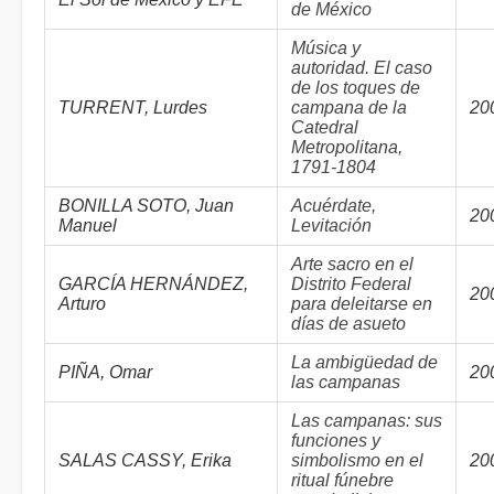
de México
Música y
autoridad. El caso
de los toques de
TURRENT, Lurdes
campana de la
20
Catedral
Metropolitana,
1791-1804
BONILLA SOTO, Juan
Acuérdate,
20
Manuel
Levitación
Arte sacro en el
GARCÍA HERNÁNDEZ,
Distrito Federal
20
Arturo
para deleitarse en
días de asueto
La ambigüedad de
PIÑA, Omar
20
las campanas
Las campanas: sus
funciones y
SALAS CASSY, Erika
simbolismo en el
20
ritual fúnebre