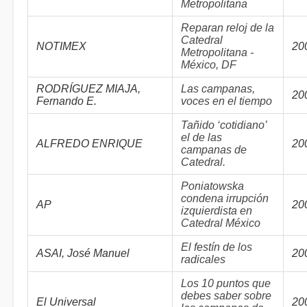
Metropolitana
Reparan reloj de la
Catedral
NOTIMEX
20
Metropolitana -
México, DF
RODRÍGUEZ MIAJA,
Las campanas,
20
Fernando E.
voces en el tiempo
Tañido ‘cotidiano’
el de las
ALFREDO ENRIQUE
20
campanas de
Catedral.
Poniatowska
condena irrupción
AP
20
izquierdista en
Catedral México
El festín de los
ASAI, José Manuel
20
radicales
Los 10 puntos que
debes saber sobre
El Universal
20