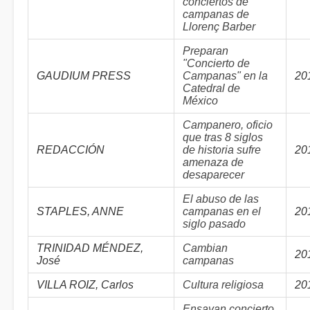
conciertos de
campanas de
Llorenç Barber
Preparan
"Concierto de
GAUDIUM PRESS
Campanas" en la
20
Catedral de
México
Campanero, oficio
que tras 8 siglos
REDACCIÓN
de historia sufre
20
amenaza de
desaparecer
El abuso de las
STAPLES, ANNE
campanas en el
20
siglo pasado
TRINIDAD MÉNDEZ,
Cambian
20
José
campanas
VILLA ROIZ, Carlos
Cultura religiosa
20
Ensayan concierto