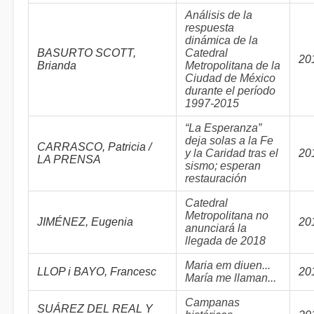
Análisis de la
respuesta
dinámica de la
BASURTO SCOTT,
Catedral
20
Brianda
Metropolitana de la
Ciudad de México
durante el período
1997-2015
“La Esperanza”
deja solas a la Fe
CARRASCO, Patricia /
y la Caridad tras el
20
LA PRENSA
sismo; esperan
restauración
Catedral
Metropolitana no
JIMÉNEZ, Eugenia
20
anunciará la
llegada de 2018
Maria em diuen...
LLOP i BAYO, Francesc
20
María me llaman...
Campanas
SUÁREZ DEL REAL Y