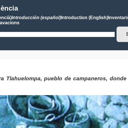
lència
encià)
Introducción (español)
Introduction (English)
Inventari
avacions
ra Tlahuelompa, pueblo de campaneros, donde l