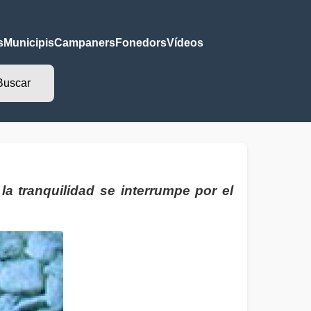
s
Municipis
Campaners
Fonedors
Vídeos
a tranquilidad se interrumpe por el