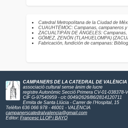
Catedral Metropolitana de la Ciudad de 
CUAUHTÉMOC: Campanas, campaneros y 
ZACUALTIPÁN DE ÁNGELES: Campanas, c
GÓMEZ, ZENÓN (TLAHUELOMPA) (ZACUALT
Fabricación, fundición de campanas: Bibliog
CAMPANERS DE LA CATEDRAL DE VALÈNCIA
associació cultural sense ànim de lucre
registre Autonòmic Secció Primera CV-01-038378-
CIF G-97540959 - c/c 0049/2626/86/2814120711
Ermita de Santa Llúcia - Carrer de l'Hospital, 15
Telèfon 636 066 978 - 46001 - VALÈNCIA
campanerscatedralvalencia@gmail.com
Editor:
Francesc LLOP i BAYO