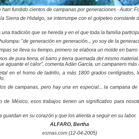
han fundido cientos de campanas por generaciones - Autor: F
la Sierra de Hidalgo, se interrumpe con el golpeteo constante d
a tradición que se hereda y en el que toda la familia particip
ulompa: "de generación en generación... yo soy de la generac
ampas se lleva su tiempo, primero se elabora un molde en barro
s de pura tierra, el barro y tierra quemada del mismo material
que aguante el calor”, comenta Adán García, un campanero más
etal en el horno de ladrillo, a más 1800 grados centígrados,
do.
tos de campanas, pero hay una en especial... la campana de 
e México, esos trabajos tienen un significativo para nosot
guardan en su corazón y que los alienta a seguir en su labor.
ALFARO, Bertha
esmas.com
(12-04-2005)