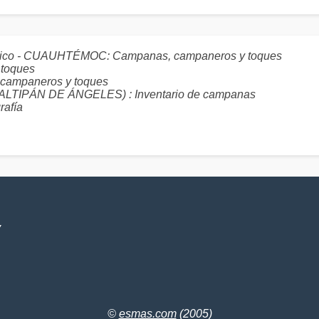
México - CUAUHTÉMOC: Campanas, campaneros y toques
toques
ampaneros y toques
IPÁN DE ÁNGELES) : Inventario de campanas
rafía
V
©
esmas.com
(2005)