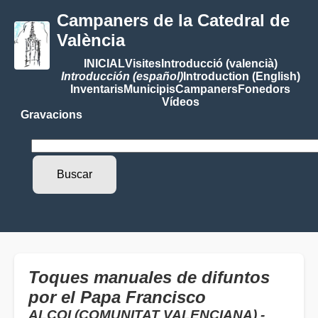
Campaners de la Catedral de
València
INICIAL
Visites
Introducció (valencià)
Introducción (español)
Introduction (English)
Inventaris
Municipis
Campaners
Fonedors
Vídeos
Gravacions
Toques manuales de difuntos
por el Papa Francisco
ALCOI (COMUNITAT VALENCIANA) -