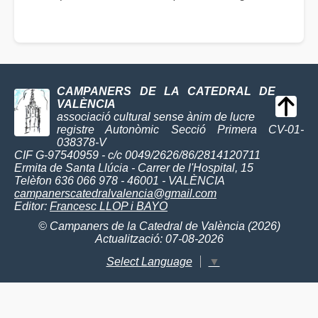
CAMPANERS DE LA CATEDRAL DE
VALÈNCIA
associació cultural sense ànim de lucre
registre Autonòmic Secció Primera CV-01-
038378-V
CIF G-97540959 - c/c 0049/2626/86/2814120711
Ermita de Santa Llúcia - Carrer de l'Hospital, 15
Telèfon 636 066 978 - 46001 - VALÈNCIA
campanerscatedralvalencia@gmail.com
Editor:
Francesc LLOP i BAYO
© Campaners de la Catedral de València (2026)
Actualització: 07-08-2026
Select Language
▼