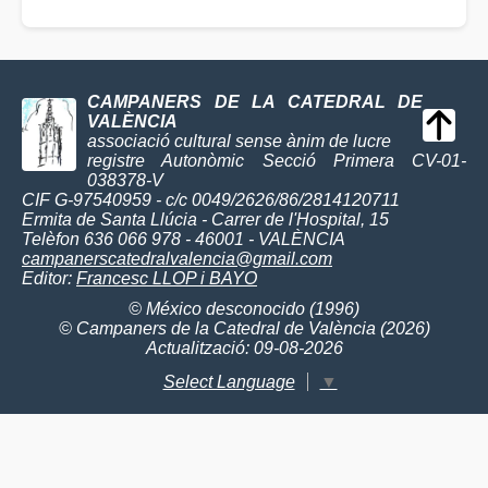
CAMPANERS DE LA CATEDRAL DE
VALÈNCIA
associació cultural sense ànim de lucre
registre Autonòmic Secció Primera CV-01-
038378-V
CIF G-97540959 - c/c 0049/2626/86/2814120711
Ermita de Santa Llúcia - Carrer de l'Hospital, 15
Telèfon 636 066 978 - 46001 - VALÈNCIA
campanerscatedralvalencia@gmail.com
Editor:
Francesc LLOP i BAYO
© México desconocido (1996)
© Campaners de la Catedral de València (2026)
Actualització: 09-08-2026
Select Language
▼