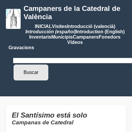
Campaners de la Catedral de
València
INICIAL
Visites
Introducció (valencià)
Introducción (español)
Introduction (English)
Inventaris
Municipis
Campaners
Fonedors
Vídeos
Gravacions
El Santísimo está solo
Campanas de Catedral