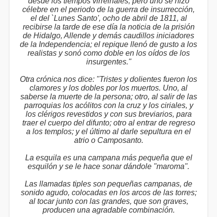
desde los tiempos virreinales; pero uno se hizo
célebre en el periodo de la guerra de insurrección,
el del `Lunes Santo', ocho de abril de 1811, al
recibirse la tarde de ese día la noticia de la prisión
de Hidalgo, Allende y demás caudillos iniciadores
de la Independencia; el repique llenó de gusto a los
realistas y sonó como doble en los oídos de los
insurgentes."
Otra crónica nos dice: "Tristes y dolientes fueron los
clamores y los dobles por los muertos. Uno, al
saberse la muerte de la persona; otro, al salir de las
parroquias los acólitos con la cruz y los ciriales, y
los clérigos revestidos y con sus breviarios, para
traer el cuerpo del difunto; otro al entrar de regreso
a los templos; y el último al darle sepultura en el
atrio o Camposanto.
La esquila es una campana más pequeña que el
esquilón y se le hace sonar dándole "maroma".
Las llamadas tiples son pequeñas campanas, de
sonido agudo, colocadas en los arcos de las torres;
al tocar junto con las grandes, que son graves,
producen una agradable combinación.