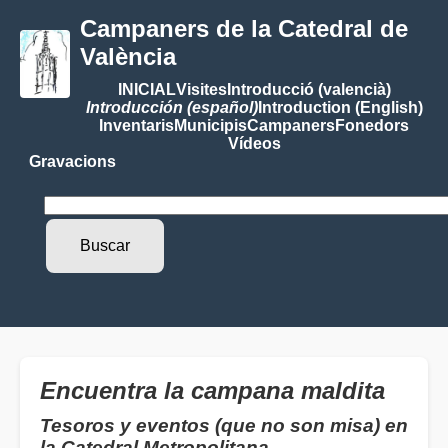
Campaners de la Catedral de
València
INICIAL
Visites
Introducció (valencià)
Introducción (español)
Introduction (English)
Inventaris
Municipis
Campaners
Fonedors
Vídeos
Gravacions
Encuentra la campana maldita
Tesoros y eventos (que no son misa) en
la Catedral Metropolitana