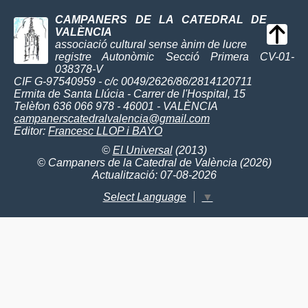
CAMPANERS DE LA CATEDRAL DE
VALÈNCIA
associació cultural sense ànim de lucre
registre Autonòmic Secció Primera CV-01-
038378-V
CIF G-97540959 - c/c 0049/2626/86/2814120711
Ermita de Santa Llúcia - Carrer de l'Hospital, 15
Telèfon 636 066 978 - 46001 - VALÈNCIA
campanerscatedralvalencia@gmail.com
Editor:
Francesc LLOP i BAYO
©
El Universal
(2013)
© Campaners de la Catedral de València (2026)
Actualització: 07-08-2026
Select Language
▼