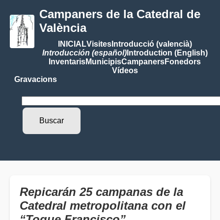
Campaners de la Catedral de
València
INICIAL
Visites
Introducció (valencià)
Introducción (español)
Introduction (English)
Inventaris
Municipis
Campaners
Fonedors
Vídeos
Gravacions
Repicarán 25 campanas de la
Catedral metropolitana con el
“Toque Francisco”