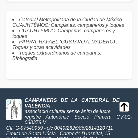
Catedral Metropolitana de la Ciudad de México -
CUAUHTÉMOC: Campanas, campaneros y toques
CUAUHTÉMOC: Campanas, campaneros y
toques
PARRA, RAFAEL (GUSTAVO A. MADERO) :
Toques y otras actividades
Toques extraordinarios de campanas:
Bibliografía
CAMPANERS DE LA CATEDRAL DE
VALÈNCIA
associació cultural sense ànim de lucre
registre Autonòmic Secció Primera CV-01-
038378-V
CIF G-97540959 - c/c 0049/2626/86/2814120711
Ermita de Santa Llúcia - Carrer de l'Hospital, 15