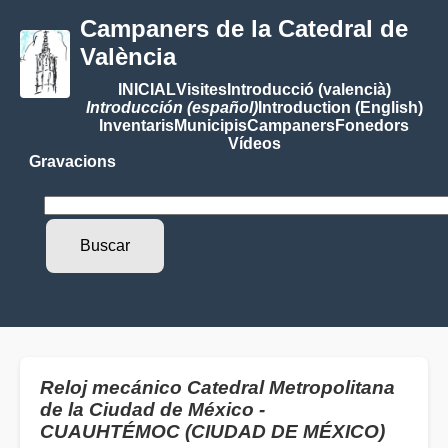
Campaners de la Catedral de
València
INICIAL
Visites
Introducció (valencià)
Introducción (español)
Introduction (English)
Inventaris
Municipis
Campaners
Fonedors
Vídeos
Gravacions
Reloj mecánico Catedral Metropolitana
de la Ciudad de México -
CUAUHTÉMOC (CIUDAD DE MÉXICO)