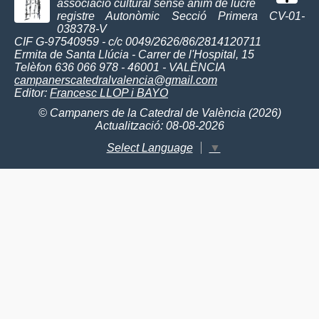
associació cultural sense ànim de lucre
registre Autonòmic Secció Primera CV-01-
038378-V
CIF G-97540959 - c/c 0049/2626/86/2814120711
Ermita de Santa Llúcia - Carrer de l'Hospital, 15
Telèfon 636 066 978 - 46001 - VALÈNCIA
campanerscatedralvalencia@gmail.com
Editor:
Francesc LLOP i BAYO
© Campaners de la Catedral de València (2026)
Actualització: 08-08-2026
Select Language
▼