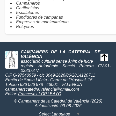
Campaneros
Carillonistas
Escalatorres
Fundidores de campanas
Empresas de mantenimiento
Relojeros
CAMPANERS DE LA CATEDRAL DE
VALÈNCIA
associació cultural sense ànim de lucre
registre Autonòmic Secció Primera CV-01-
038378-V
CIF G-97540959 - c/c 0049/2626/86/2814120711
Ermita de Santa Llúcia - Carrer de l'Hospital, 15
Telèfon 636 066 978 - 46001 - VALÈNCIA
campanerscatedralvalencia@gmail.com
Editor:
Francesc LLOP i BAYO
© Campaners de la Catedral de València (2026)
Actualització: 09-08-2026
Select Language
▼