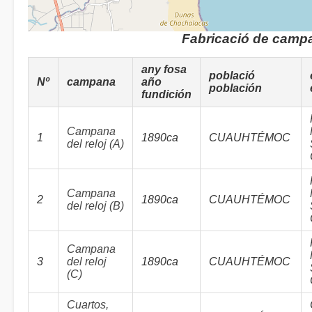
Fabricació de camp
any fosa
població
Nº
campana
año
población
fundición
Campana
1
1890ca
CUAUHTÉMOC
del reloj (A)
Campana
2
1890ca
CUAUHTÉMOC
del reloj (B)
Campana
3
del reloj
1890ca
CUAUHTÉMOC
(C)
Cuartos,