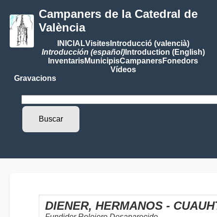
Campaners de la Catedral de
València
INICIAL
Visites
Introducció (valencià)
Introducción (español)
Introduction (English)
Inventaris
Municipis
Campaners
Fonedors
Vídeos
Gravacions
DIENER, HERMANOS - CUAUH
Fundidor Relojero Desaparecido