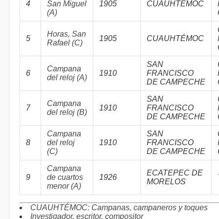
4
San Miguel
1905
CUAUHTÉMOC
(A)
Horas, San
5
1905
CUAUHTÉMOC
Rafael (C)
SAN
Campana
6
1910
FRANCISCO
del reloj (A)
DE CAMPECHE
SAN
Campana
7
1910
FRANCISCO
del reloj (B)
DE CAMPECHE
Campana
SAN
8
del reloj
1910
FRANCISCO
(C)
DE CAMPECHE
Campana
ECATEPEC DE
9
de cuartos
1926
MORELOS
menor (A)
CUAUHTÉMOC: Campanas, campaneros y toques
Investigador, escritor, compositor