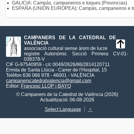
GALICIA: Campás, campaneiros e toques (Provincias)
ESPAÑA (UNIÓN EUROPEA): Campás, campaneiros e t
CAMPANERS DE LA CATEDRAL DE
VALÈNCIA
associació cultural sense ànim de lucre
registre Autonòmic Secció Primera CV-01-
038378-V
CIF G-97540959 - c/c 0049/2626/86/2814120711
Ermita de Santa Llúcia - Carrer de l'Hospital, 15
Telèfon 636 066 978 - 46001 - VALÈNCIA
campanerscatedralvalencia@gmail.com
Editor:
Francesc LLOP i BAYO
© Campaners de la Catedral de València (2026)
Actualització: 06-08-2026
Select Language
▼