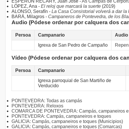
ESPERÓN RECARY, Juan José -
As Campás de Cerpon
LÓPEZ, Ana -
El reloj que marcará la suerte
(2019)
ALONSO, Serafín -
La Casa Consistorial volverá a dar la
BARÁ, Milagros -
Campaneros de Pontevedra, de los Bl
Audio (Pódese ordenar por calquera dos c
Persoa
Campanario
Audio
Igrexa de San Pedro de Campaño
Repen
Vídeo (Pódese ordenar por calquera dos ca
Persoa
Campanario
Igrexa parroquial de San Martiño de
Verducido
PONTEVEDRA: Todas as campás
PONTEVEDRA: Reloxos
COMARCA DE PONTEVEDRA: Campás, campaneiros e 
PONTEVEDRA: Campás, campaneiros e toques
GALICIA: Campás, campaneiros e toques (Municipios)
GALICIA: Campás, campaneiros e toques (Comarcas)