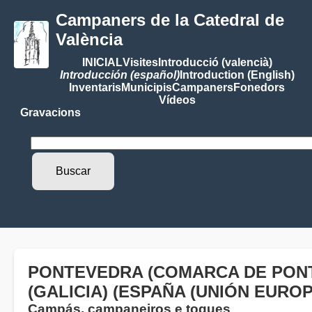
Campaners de la Catedral de
València
INICIAL
Visites
Introducció (valencià)
Introducción (español)
Introduction (English)
Inventaris
Municipis
Campaners
Fonedors
Vídeos
Gravacions
PONTEVEDRA (COMARCA DE PON
(GALICIA) (ESPAÑA (UNIÓN EUROP
Campás, campaneiros e toques