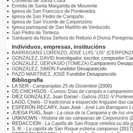
Convento de Santa Clara
Ermida de Santa Margarida de Mourente
Igrexa de San Francisco de Pontevedra
Igrexa de San Pedro de Campaño
Igrexa de San Vicente de Cerponzóns
Igrexa parroquial de San Martiño de Verducido
San Pedro de Tomeza
Santuario da Nosa Señora do Refuxio A Divina Peregrina
Individuos, empresas, institucións
BARRAGANS LORENZO, JOSÉ LUIS "LIS" (CERPON
GONZÁLEZ, DAVID
Investigador, escritor, compositor C
GONZÁLEZ, GERVASIO (TOMEZA)
Campaneiro Desapa
GONZÁLEZ, SIMÓN
Fundidor Desaparecido
PAZÓ MARTÍNEZ, JOSÉ
Fundidor Desaparecido
Bibliografía
LA SER -
Campanadas 25 de Diciembre
(2000)
OS CHICHISOS -
Cursos: Días de campás e campaneiro
DÍEZ GONZÁLEZ, Juan Daniel -
Galicia 2010.-V Ponteve
LAGO, Chelo -
O tradicional e esquecido linguaxe das c
ESPERÓN RECARY, Juan José -
José Luis Barragans L
JUEGA PUIG, Juan -
La casa de la Campana y de los vin
UNKNOWN -
Historia de las campanas de Cerponzóns
(
REDACCIÓN -
La Capilla de San Roque celebra su día
S. R. -
La capilla de San Roque estrena campanas
(2017