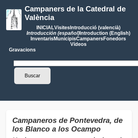
Campaners de la Catedral de
València
INICIAL
Visites
Introducció (valencià)
Introducción (español)
Introduction (English)
Inventaris
Municipis
Campaners
Fonedors
Vídeos
Gravacions
Campaneros de Pontevedra, de
los Blanco a los Ocampo