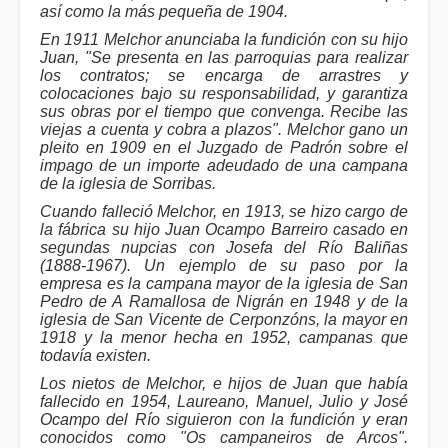
así como la más pequeña de 1904.
En 1911 Melchor anunciaba la fundición con su hijo
Juan, "Se presenta en las parroquias para realizar
los contratos; se encarga de arrastres y
colocaciones bajo su responsabilidad, y garantiza
sus obras por el tiempo que convenga. Recibe las
viejas a cuenta y cobra a plazos". Melchor gano un
pleito en 1909 en el Juzgado de Padrón sobre el
impago de un importe adeudado de una campana
de la iglesia de Sorribas.
Cuando falleció Melchor, en 1913, se hizo cargo de
la fábrica su hijo Juan Ocampo Barreiro casado en
segundas nupcias con Josefa del Río Baliñas
(1888-1967). Un ejemplo de su paso por la
empresa es la campana mayor de la iglesia de San
Pedro de A Ramallosa de Nigrán en 1948 y de la
iglesia de San Vicente de Cerponzóns, la mayor en
1918 y la menor hecha en 1952, campanas que
todavía existen.
Los nietos de Melchor, e hijos de Juan que había
fallecido en 1954, Laureano, Manuel, Julio y José
Ocampo del Río siguieron con la fundición y eran
conocidos como "Os campaneiros de Arcos".