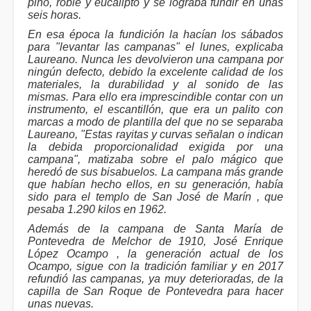
pino, roble y eucalipto y se lograba fundir en unas
seis horas.
En esa época la fundición la hacían los sábados
para "levantar las campanas" el lunes, explicaba
Laureano. Nunca les devolvieron una campana por
ningún defecto, debido la excelente calidad de los
materiales, la durabilidad y al sonido de las
mismas. Para ello era imprescindible contar con un
instrumento, el escantillón, que era un palito con
marcas a modo de plantilla del que no se separaba
Laureano, "Estas rayitas y curvas señalan o indican
la debida proporcionalidad exigida por una
campana", matizaba sobre el palo mágico que
heredó de sus bisabuelos. La campana más grande
que habían hecho ellos, en su generación, había
sido para el templo de San José de Marín , que
pesaba 1.290 kilos en 1962.
Además de la campana de Santa María de
Pontevedra de Melchor de 1910, José Enrique
López Ocampo , la generación actual de los
Ocampo, sigue con la tradición familiar y en 2017
refundió las campanas, ya muy deterioradas, de la
capilla de San Roque de Pontevedra para hacer
unas nuevas.