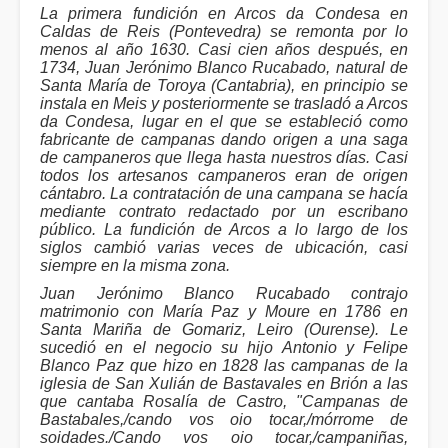
La primera fundición en Arcos da Condesa en
Caldas de Reis (Pontevedra) se remonta por lo
menos al año 1630. Casi cien años después, en
1734, Juan Jerónimo Blanco Rucabado, natural de
Santa María de Toroya (Cantabria), en principio se
instala en Meis y posteriormente se trasladó a Arcos
da Condesa, lugar en el que se estableció como
fabricante de campanas dando origen a una saga
de campaneros que llega hasta nuestros días. Casi
todos los artesanos campaneros eran de origen
cántabro. La contratación de una campana se hacía
mediante contrato redactado por un escribano
público. La fundición de Arcos a lo largo de los
siglos cambió varias veces de ubicación, casi
siempre en la misma zona.
Juan Jerónimo Blanco Rucabado contrajo
matrimonio con María Paz y Moure en 1786 en
Santa Mariña de Gomariz, Leiro (Ourense). Le
sucedió en el negocio su hijo Antonio y Felipe
Blanco Paz que hizo en 1828 las campanas de la
iglesia de San Xulián de Bastavales en Brión a las
que cantaba Rosalía de Castro, "Campanas de
Bastabales,/cando vos oio tocar,/mórrome de
soidades./Cando vos oio tocar,/campaniñas,