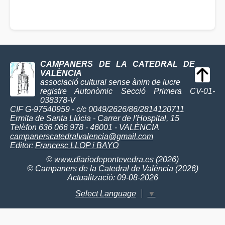
CAMPANERS DE LA CATEDRAL DE
VALÈNCIA
associació cultural sense ànim de lucre
registre Autonòmic Secció Primera CV-01-
038378-V
CIF G-97540959 - c/c 0049/2626/86/2814120711
Ermita de Santa Llúcia - Carrer de l'Hospital, 15
Telèfon 636 066 978 - 46001 - VALÈNCIA
campanerscatedralvalencia@gmail.com
Editor:
Francesc LLOP i BAYO
©
www.diariodepontevedra.es
(2026)
© Campaners de la Catedral de València (2026)
Actualització: 09-08-2026
Select Language
▼