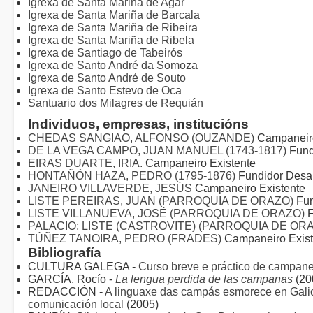
Igrexa de Santa Mariña de Agar
Igrexa de Santa Mariña de Barcala
Igrexa de Santa Mariña de Ribeira
Igrexa de Santa Mariña de Ribela
Igrexa de Santiago de Tabeirós
Igrexa de Santo André da Somoza
Igrexa de Santo André de Souto
Igrexa de Santo Estevo de Oca
Santuario dos Milagres de Requián
Individuos, empresas, institucións
CHEDAS SANGIAO, ALFONSO (OUZANDE)
Campaneir
DE LA VEGA CAMPO, JUAN MANUEL (1743-1817)
Fund
EIRAS DUARTE, IRIA.
Campaneiro Existente
HONTAÑÓN HAZA, PEDRO (1795-1876)
Fundidor Desa
JANEIRO VILLAVERDE, JESÚS
Campaneiro Existente
LISTE PEREIRAS, JUAN (PARROQUIA DE ORAZO)
Fun
LISTE VILLANUEVA, JOSÉ (PARROQUIA DE ORAZO)
F
PALACIO; LISTE (CASTROVITE) (PARROQUIA DE OR
TÚÑEZ TANOIRA, PEDRO (FRADES)
Campaneiro Exist
Bibliografía
CULTURA GALEGA -
Curso breve e práctico de campane
GARCÍA, Rocío -
La lengua perdida de las campanas
(20
REDACCIÓN -
A linguaxe das campás esmorece en Galic
comunicación local
(2005)