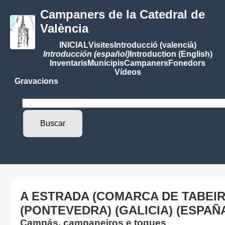
Campaners de la Catedral de
València
INICIAL
Visites
Introducció (valencià)
Introducción (español)
Introduction (English)
Inventaris
Municipis
Campaners
Fonedors
Vídeos
Gravacions
A ESTRADA (COMARCA DE TABEI
(PONTEVEDRA) (GALICIA) (ESPAÑ
Campás, campaneiros e toques