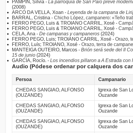
PAMPÍN, Silvia -
La parroquia de San Paio prevé moderni
(2008)
ARCO DA VELLA, Xoan -
Leyenda de la campana de Liri
BARRAL, Cristina -
Chicho López, campanero: «Teño trab
FERRO PEGO, Luis & TROIANO CARRIL, Xosé -
Campás
FERRO PEGO, Luis & TROIANO CARRIL, Xosé -
Campás
CELA, Ana -
De campanas y campaneros
(2024)
FERRO PEGO, Luis; TROIANO CARRIL, Xosé -
Orazo, t
FERRO, Luís; TROIANO, Xosé -
Orazo, terra de campane
MANTEIGA OUTEIRO, Marcos -
Brión será sede del II 
15 de junio
(2024)
GARCÍA, Rocío. -
Los incendios pillaron a A Estrada con 
Audio (Pódese ordenar por calquera dos c
Persoa
Campanario
CHEDAS SANGIAO, ALFONSO
Igrexa de San L
(OUZANDE)
Ouzande
CHEDAS SANGIAO, ALFONSO
Igrexa de San L
(OUZANDE)
Ouzande
CHEDAS SANGIAO, ALFONSO
Igrexa de San L
(OUZANDE)
Ouzande