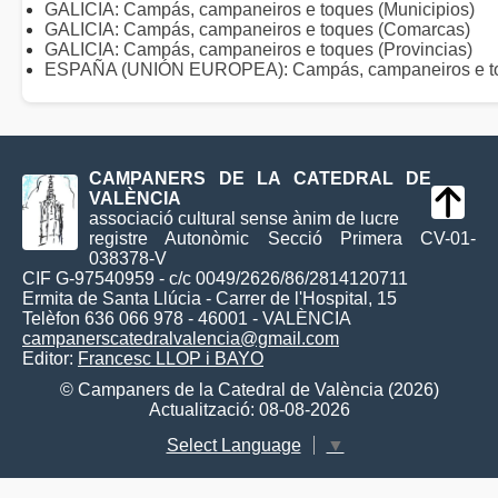
GALICIA: Campás, campaneiros e toques (Municipios)
GALICIA: Campás, campaneiros e toques (Comarcas)
GALICIA: Campás, campaneiros e toques (Provincias)
ESPAÑA (UNIÓN EUROPEA): Campás, campaneiros e t
CAMPANERS DE LA CATEDRAL DE
VALÈNCIA
associació cultural sense ànim de lucre
registre Autonòmic Secció Primera CV-01-
038378-V
CIF G-97540959 - c/c 0049/2626/86/2814120711
Ermita de Santa Llúcia - Carrer de l'Hospital, 15
Telèfon 636 066 978 - 46001 - VALÈNCIA
campanerscatedralvalencia@gmail.com
Editor:
Francesc LLOP i BAYO
© Campaners de la Catedral de València (2026)
Actualització: 08-08-2026
Select Language
▼