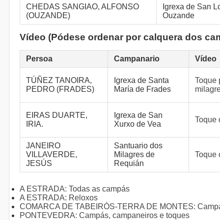
CHEDAS SANGIAO, ALFONSO
Igrexa de San L
(OUZANDE)
Ouzande
Vídeo (Pódese ordenar por calquera dos ca
Persoa
Campanario
Vídeo
TÚÑEZ TANOIRA,
Igrexa de Santa
Toque 
PEDRO (FRADES)
María de Frades
milagr
EIRAS DUARTE,
Igrexa de San
Toque 
IRIA.
Xurxo de Vea
JANEIRO
Santuario dos
VILLAVERDE,
Milagres de
Toque 
JESÚS
Requián
A ESTRADA: Todas as campás
A ESTRADA: Reloxos
COMARCA DE TABEIRÓS-TERRA DE MONTES: Campás, 
PONTEVEDRA: Campás, campaneiros e toques