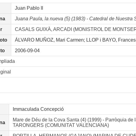
Juan Pablo II
na
Juana Paula, la nueva (5) (1983) - Catedral de Nuest
r
CASALS GUIXÀ, ARCADI (MONISTROL DE MONTSE
foto
ÁLVARO MUÑOZ, Mari Carmen; LLOP i BAYO, Frances
oto
2006-09-04
mpliada
iginal
Immaculada Concepció
Mare de Déu de la Cova Santa (4) (1999) - Parròquia 
na
TARONGERS (COMUNITAT VALENCIANA)
r
PORTILLA, HERMANOS (GAJANO) (MARINA DE CUD