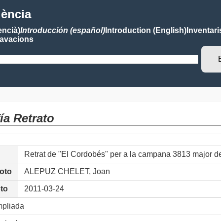
lència
encià)
Introducción (español)
Introduction (English)
Inventari
avacions
ía Retrato
Retrat de "El Cordobés" per a la campana 3813 major d
foto
ALEPUZ CHELET, Joan
oto
2011-03-24
mpliada