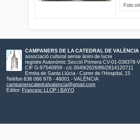
Foto or
CAMPANERS DE LA CATEDRAL DE VALÈNCIA
associació cultural sense ànim de lucre
registre Autonòmic Secció Primera CV-01-038378-
CIF G-97540959 - c/c 0049/2626/86/2814120711
Ermita de Santa Llúcia - Carrer de l'Hospital, 15
Telèfon 636 066 978 - 46001 - VALÈNCIA
campanerscatedralvalencia@gmail.com
Editor:
Francesc LLOP i BAYO