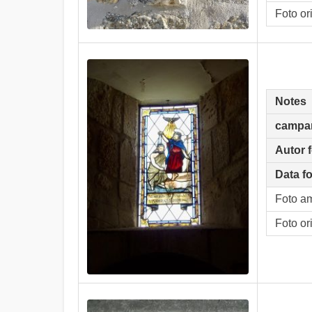
Foto or
Notes
campa
Autor 
Data f
Foto a
Foto or