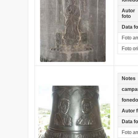
Autor
foto
Data f
Foto a
Foto or
Notes
campa
fonedo
Autor 
Data f
Foto a