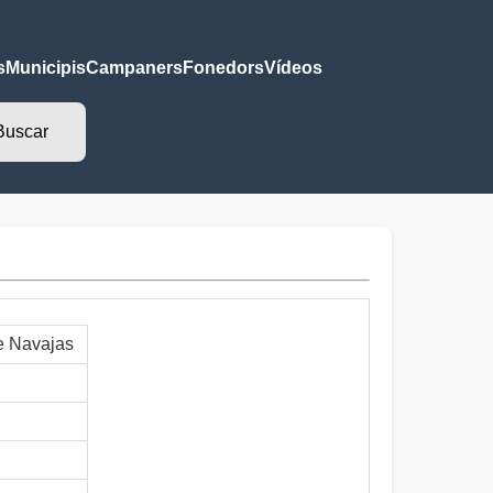
s
Municipis
Campaners
Fonedors
Vídeos
e Navajas