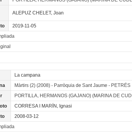
ALEPUZ CHELET, Joan
oto
2019-11-05
mpliada
iginal
La campana
na
Màrtirs (2) (2008) - Parròquia de Sant Jaume - PE
r
PORTILLA, HERMANOS (GAJANO) (MARINA DE CUD
foto
CORRESA I MARÍN, Ignasi
oto
2008-03-12
mpliada