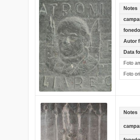
Notes
campa
fonedo
Autor 
Data f
Foto a
Foto or
Notes
campa
fonedo