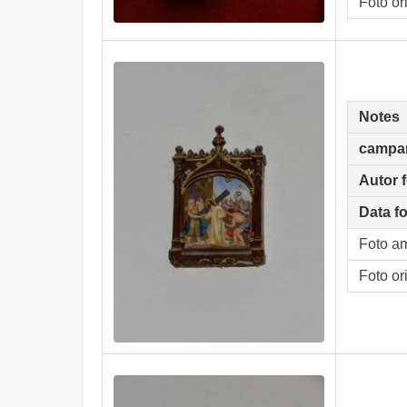
Foto or
Notes
campa
Autor 
Data f
Foto a
Foto or