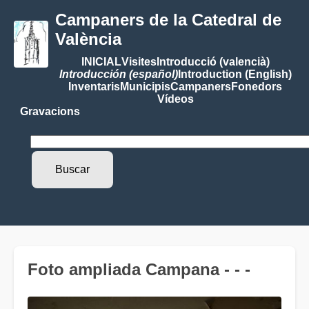
Campaners de la Catedral de
València
INICIAL
Visites
Introducció (valencià)
Introducción (español)
Introduction (English)
Inventaris
Municipis
Campaners
Fonedors
Vídeos
Gravacions
Foto ampliada Campana - - -