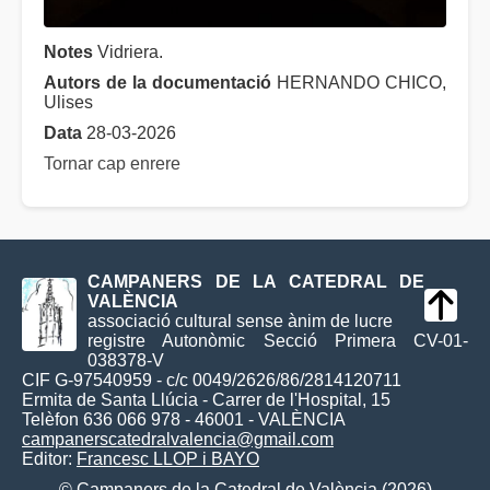
Notes
Vidriera.
Autors de la documentació
HERNANDO CHICO,
Ulises
Data
28-03-2026
Tornar cap enrere
CAMPANERS DE LA CATEDRAL DE
VALÈNCIA
associació cultural sense ànim de lucre
registre Autonòmic Secció Primera CV-01-
038378-V
CIF G-97540959 - c/c 0049/2626/86/2814120711
Ermita de Santa Llúcia - Carrer de l'Hospital, 15
Telèfon 636 066 978 - 46001 - VALÈNCIA
campanerscatedralvalencia@gmail.com
Editor:
Francesc LLOP i BAYO
© Campaners de la Catedral de València (2026)