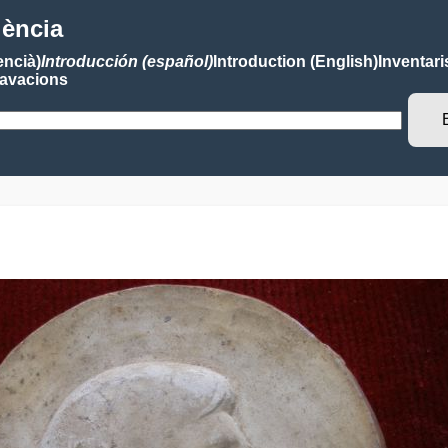
lència
encià)
Introducción (español)
Introduction (English)
Inventari
avacions