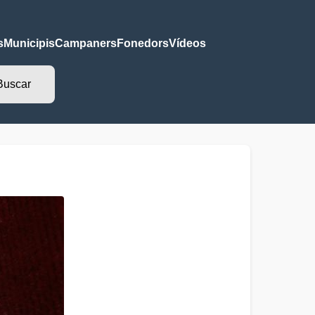
s
Municipis
Campaners
Fonedors
Vídeos