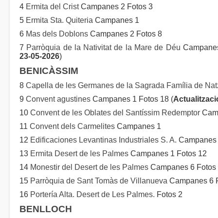
4
Ermita del Crist
Campanes 2 Fotos 3
5
Ermita Sta. Quiteria
Campanes 1
6
Mas dels Doblons
Campanes 2 Fotos 8
7
Parròquia de la Nativitat de la Mare de Déu
Campanes 
23-05-2026
)
BENICÀSSIM
8
Capella de les Germanes de la Sagrada Família de Nat
9
Convent agustines
Campanes 1 Fotos 18 (
Actualitzaci
10
Convent de les Oblates del Santíssim Redemptor
Camp
11
Convent dels Carmelites
Campanes 1
12
Edificaciones Levantinas Industriales S. A.
Campanes 2
13
Ermita Desert de les Palmes
Campanes 1 Fotos 12
14
Monestir del Desert de les Palmes
Campanes 6 Fotos 7
15
Parròquia de Sant Tomàs de Villanueva
Campanes 6 Fo
16
Portería Alta. Desert de Les Palmes.
Fotos 2
BENLLOCH