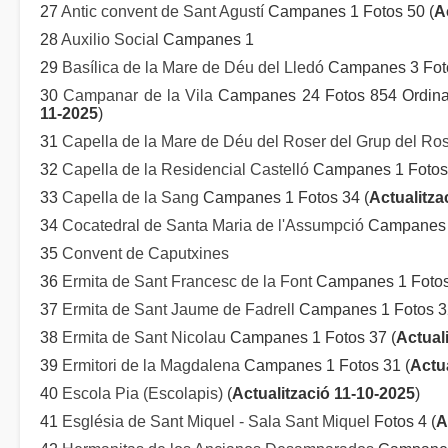
27
Antic convent de Sant Agustí
Campanes 1 Fotos 50 (
A
28
Auxilio Social
Campanes 1
29
Basílica de la Mare de Déu del Lledó
Campanes 3 Foto
30
Campanar de la Vila
Campanes 24 Fotos 854 Ordinad
11-2025
)
31
Capella de la Mare de Déu del Roser del Grup del Ro
32
Capella de la Residencial Castelló
Campanes 1 Fotos 
33
Capella de la Sang
Campanes 1 Fotos 34 (
Actualitza
34
Cocatedral de Santa Maria de l'Assumpció
Campanes 4
35
Convent de Caputxines
36
Ermita de Sant Francesc de la Font
Campanes 1 Fotos
37
Ermita de Sant Jaume de Fadrell
Campanes 1 Fotos 3
38
Ermita de Sant Nicolau
Campanes 1 Fotos 37 (
Actual
39
Ermitori de la Magdalena
Campanes 1 Fotos 31 (
Actu
40
Escola Pia (Escolapis)
(
Actualització 11-10-2025
)
41
Església de Sant Miquel - Sala Sant Miquel
Fotos 4 (
A