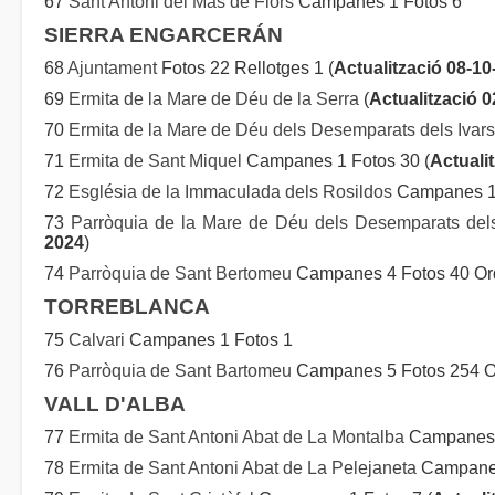
67
Sant Antoni del Mas de Flors
Campanes 1 Fotos 6
SIERRA ENGARCERÁN
68
Ajuntament
Fotos 22 Rellotges 1 (
Actualització 08-10
69
Ermita de la Mare de Déu de la Serra
(
Actualització 
70
Ermita de la Mare de Déu dels Desemparats dels Ivar
71
Ermita de Sant Miquel
Campanes 1 Fotos 30 (
Actuali
72
Església de la Immaculada dels Rosildos
Campanes 1 
73
Parròquia de la Mare de Déu dels Desemparats dels
2024
)
74
Parròquia de Sant Bertomeu
Campanes 4 Fotos 40 Ord
TORREBLANCA
75
Calvari
Campanes 1 Fotos 1
76
Parròquia de Sant Bartomeu
Campanes 5 Fotos 254 Or
VALL D'ALBA
77
Ermita de Sant Antoni Abat de La Montalba
Campanes 
78
Ermita de Sant Antoni Abat de La Pelejaneta
Campanes