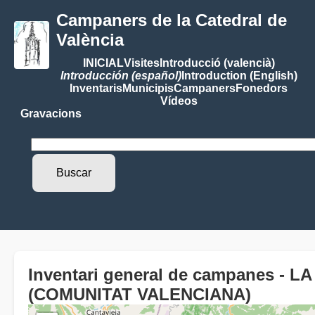
Campaners de la Catedral de
València
INICIAL
Visites
Introducció (valencià)
Introducción (español)
Introduction (English)
Inventaris
Municipis
Campaners
Fonedors
Vídeos
Gravacions
Inventari general de campanes - 
(COMUNITAT VALENCIANA)