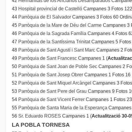
42
Hermanitas de los Ancianos Desamparados
Campanes 
43
Hospital provincial de Castelló
Campanes 3 Fotos 122
44
Parròquia de El Salvador
Campanes 3 Fotos 60 Ordina
45
Parròquia de la Mare de Déu del Carme
Campanes 3 F
46
Parròquia de la Sagrada Família
Campanes 4 Fotos 62
47
Parròquia de la Santíssima Trinitat
Campanes 5 Fotos 1
48
Parròquia de Sant Agustí i Sant Marc
Campanes 2 Foto
49
Parròquia de Sant Francesc
Campanes 1 (
Actualitza
50
Parròquia de Sant Joan de Poble Sec
Campanes 2 Fot
51
Parròquia de Sant Josep Obrer
Campanes 1 Fotos 16 
52
Parròquia de Sant Miquel Arcàngel
Campanes 3 Fotos 
53
Parròquia de Sant Pere del Grau
Campanes 9 Fotos 10
54
Parròquia de Sant Vicent Ferrer
Campanes 1 Fotos 23 
55
Parròquia de Santa Maria de la Esperança
Campanes 2
56
Sr. Eduardo ROSES
Campanes 1 (
Actualització 30-
LA POBLA TORNESA