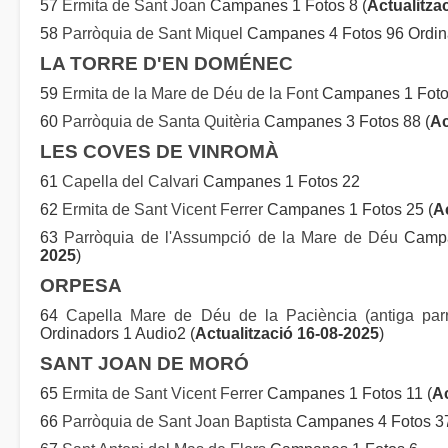
57
Ermita de Sant Joan
Campanes 1 Fotos 8 (
Actualitza
58
Parròquia de Sant Miquel
Campanes 4 Fotos 96 Ordina
LA TORRE D'EN DOMÉNEC
59
Ermita de la Mare de Déu de la Font
Campanes 1 Foto
60
Parròquia de Santa Quitèria
Campanes 3 Fotos 88 (
Ac
LES COVES DE VINROMÀ
61
Capella del Calvari
Campanes 1 Fotos 22
62
Ermita de Sant Vicent Ferrer
Campanes 1 Fotos 25 (
A
63
Parròquia de l'Assumpció de la Mare de Déu
Campan
2025
)
ORPESA
64
Capella Mare de Déu de la Paciència (antiga par
Ordinadors 1 Audio2 (
Actualització 16-08-2025
)
SANT JOAN DE MORÓ
65
Ermita de Sant Vicent Ferrer
Campanes 1 Fotos 11 (
Ac
66
Parròquia de Sant Joan Baptista
Campanes 4 Fotos 37