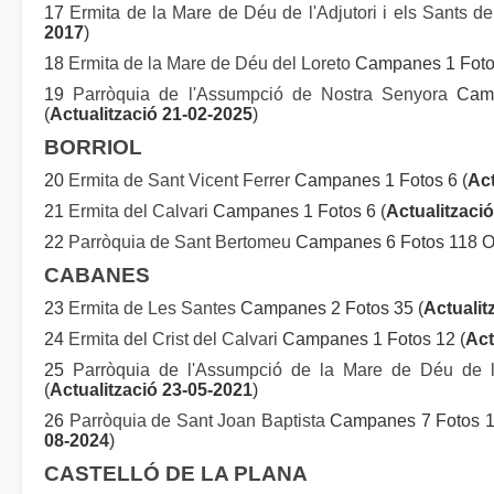
17
Ermita de la Mare de Déu de l'Adjutori i els Sants d
2017
)
18
Ermita de la Mare de Déu del Loreto
Campanes 1 Fotos
19
Parròquia de l'Assumpció de Nostra Senyora
Camp
(
Actualització 21-02-2025
)
BORRIOL
20
Ermita de Sant Vicent Ferrer
Campanes 1 Fotos 6 (
Act
21
Ermita del Calvari
Campanes 1 Fotos 6 (
Actualitzaci
22
Parròquia de Sant Bertomeu
Campanes 6 Fotos 118 Or
CABANES
23
Ermita de Les Santes
Campanes 2 Fotos 35 (
Actualit
24
Ermita del Crist del Calvari
Campanes 1 Fotos 12 (
Act
25
Parròquia de l'Assumpció de la Mare de Déu de 
(
Actualització 23-05-2021
)
26
Parròquia de Sant Joan Baptista
Campanes 7 Fotos 10
08-2024
)
CASTELLÓ DE LA PLANA