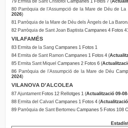
79
Ermita de Sant Cristòfol
Campanes 1 Fotos 7 (
Actuali
80
Parròquia de l'Assumpció de la Mare de Déu de La
2026
)
81
Parròquia de la Mare de Déu dels Àngels de La Baron
82
Parròquia de Sant Joan Baptista
Campanes 4 Fotos 41
VILAFAMÉS
83
Ermita de la Sang
Campanes 1 Fotos 1
84
Ermita de Sant Ramon
Campanes 1 Fotos 4 (
Actualit
85
Ermita Sant Miquel
Campanes 2 Fotos 6 (
Actualitzac
86
Parròquia de l'Assumpció de la Mare de Déu
Campa
2024
)
VILANOVA D'ALCOLEA
87
Ajuntament
Fotos 12 Rellotges 1 (
Actualització 09-08
88
Ermita del Calvari
Campanes 1 Fotos 4 (
Actualitzaci
89
Parròquia de Sant Bertomeu
Campanes 5 Fotos 108 Or
Estadís