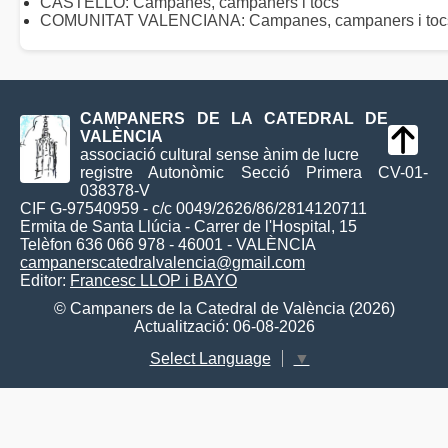
CASTELLÓ: Campanes, campaners i tocs
COMUNITAT VALENCIANA: Campanes, campaners i toc
CAMPANERS DE LA CATEDRAL DE
VALÈNCIA
associació cultural sense ànim de lucre
registre Autonòmic Secció Primera CV-01-
038378-V
CIF G-97540959 - c/c 0049/2626/86/2814120711
Ermita de Santa Llúcia - Carrer de l'Hospital, 15
Telèfon 636 066 978 - 46001 - VALÈNCIA
campanerscatedralvalencia@gmail.com
Editor:
Francesc LLOP i BAYO
© Campaners de la Catedral de València (2026)
Actualització: 06-08-2026
Select Language
▼