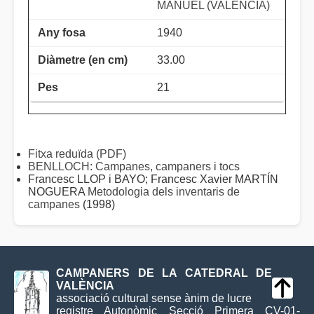
MANUEL (VALÈNCIA)
1940
33.00
21
Fitxa reduïda (PDF)
BENLLOCH: Campanes, campaners i tocs
Francesc LLOP i BAYO; Francesc Xavier MARTÍN
NOGUERA
Metodologia dels inventaris de
campanes
(1998)
CAMPANERS DE LA CATEDRAL DE
VALÈNCIA
associació cultural sense ànim de lucre
registre Autonòmic Secció Primera CV-01-