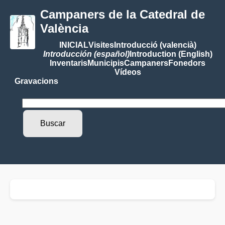
Campaners de la Catedral de
València
INICIAL
Visites
Introducció (valencià)
Introducción (español)
Introduction (English)
Inventaris
Municipis
Campaners
Fonedors
Vídeos
Gravacions