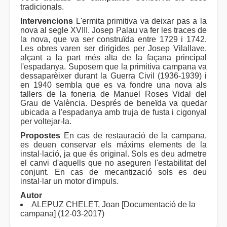
tradicionals.
Intervencions
L'ermita primitiva va deixar pas a la
nova al segle XVIII. Josep Palau va fer les traces de
la nova, que va ser construïda entre 1729 i 1742.
Les obres varen ser dirigides per Josep Vilallave,
alçant a la part més alta de la façana principal
l'espadanya. Suposem que la primitiva campana va
dessaparèixer durant la Guerra Civil (1936-1939) i
en 1940 sembla que es va fondre una nova als
tallers de la foneria de Manuel Roses Vidal del
Grau de València. Després de beneïda va quedar
ubicada a l'espadanya amb truja de fusta i cigonyal
per voltejar-la.
Propostes
En cas de restauració de la campana,
es deuen conservar els màxims elements de la
instal·lació, ja que és original. Sols es deu admetre
el canvi d'aquells que no aseguren l'estabilitat del
conjunt. En cas de mecantizació sols es deu
instal·lar un motor d'impuls.
Autor
ALEPUZ CHELET, Joan [Documentació de la
campana] (12-03-2017)