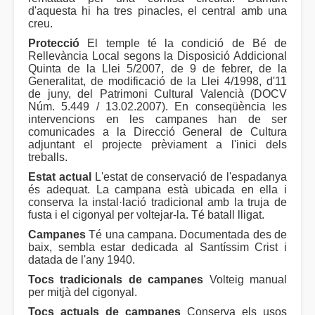
d'aquesta hi ha tres pinacles, el central amb una
creu.
Protecció
El temple té la condició de Bé de
Rellevància Local segons la Disposició Addicional
Quinta de la Llei 5/2007, de 9 de febrer, de la
Generalitat, de modificació de la Llei 4/1998, d'11
de juny, del Patrimoni Cultural Valencià (DOCV
Núm. 5.449 / 13.02.2007). En conseqüència les
intervencions en les campanes han de ser
comunicades a la Direcció General de Cultura
adjuntant el projecte prèviament a l'inici dels
treballs.
Estat actual
L'estat de conservació de l'espadanya
és adequat. La campana està ubicada en ella i
conserva la instal·lació tradicional amb la truja de
fusta i el cigonyal per voltejar-la. Té batall lligat.
Campanes
Té una campana. Documentada des de
baix, sembla estar dedicada al Santíssim Crist i
datada de l'any 1940.
Tocs tradicionals de campanes
Volteig manual
per mitjà del cigonyal.
Tocs actuals de campanes
Conserva els usos