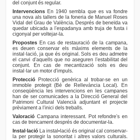
del conjunt és regular.
Intervencions
En 1940 sembla que es va fondre
una nova als tallers de la foneria de Manuel Roses
Vidal del Grau de València. Després de beneïda va
quedar ubicada a l'espadanya amb truja de fusta i
cigonyal per voltejar-la.
Propostes
En cas de restauració de la campana,
es deuen conservar els màxims elements de la
instal·lació, ja que és original. Sols es deu admetre
el canvi d'aquells que no aseguren l'estabilitat del
conjunt. En cas de mecantizació sols es deu
instal·lar un motor d'impuls.
Protecció
Protecció genèrica al trobar-se en un
immoble protegit (Bé de Rellevància Local). En
conseqüència les intervencions en les campanes
han de ser comunicades a la Direcció General del
Patrimoni Cultural Valencià adjuntant el projecte
prèviament a l'inici dels treballs.
Valoració
Campana interessant. Pot refondre's en
cas de trencament després de documentar-la.
Instal·lació
La instal•lació és original cal conservar-
la per protegir la sonoritat i altres valors culturals.