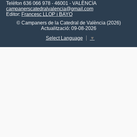
Telèfon 636 066 978 - 46001 - VALÈNCIA
campanerscatedralvalencia@gmail.com
Editor:
Francesc LLOP i BAYO
© Campaners de la Catedral de València (2026)
Actualització: 09-08-2026
Select Language
▼