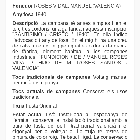
Fonedor
ROSES VIDAL, MANUEL (VALÈNCIA)
Any fosa
1940
Descripció
La campana té anses simples i en el
terç tres cordons, una garlanda i aquesta inscripció:
"SANTISIMO / CRISTO / 1940". En ella indica
l'advocació i any de fosa. En el mig hi ha una creu
de calvari i en el mig peu quatre cordons i la marca
de fàbrica, element habitual a les campanes
industrials: "FUNDICION / DE / MANUEL ROSES
VIDAL / HIJO DE M. ROSES SANTOS /
VALENCIA".
Tocs tradicionals de campanes
Volteig manual
per mitjà del cigonyal.
Tocs actuals de campanes
Conserva els usos
tradicionals.
Truja
Fusta Original
Estat actual
Està instal·lada a l'espadanya de
l'ermita i conserva la instal·lació tradicional amb la
truja de fusta de perfil tradicional valencià i el
cigonyal per a voltejar-la. La truja té restes de
pintura de color roig. Té batall lligat. La conservació