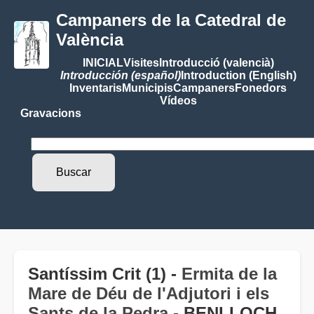
Campaners de la Catedral de
València
INICIAL
Visites
Introducció (valencià)
Introducción (español)
Introduction (English)
Inventaris
Municipis
Campaners
Fonedors
Vídeos
Gravacions
Santíssim Crit (1) -
Ermita de la
Mare de Déu de l'Adjutori i els
Sants de la Pedra
- BENLLOCH