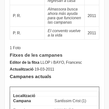
regresan a casa
Almassora busca
ahora más ayuda
P. R.
2011
para que funcionen
las campanas
El convento vuelve
P. R.
2011
a la vida
1 Foto
Fitxes de les campanes
Editor de la fitxa
LLOP i BAYO, Francesc
Actualització
19-03-2011
Campanes actuals
Santíssim Crist (1)