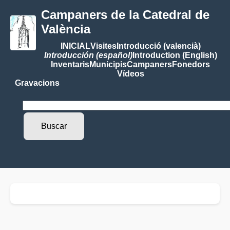
Campaners de la Catedral de
València
INICIAL
Visites
Introducció (valencià)
Introducción (español)
Introduction (English)
Inventaris
Municipis
Campaners
Fonedors
Vídeos
Gravacions