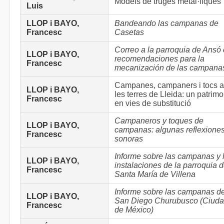
Models de truges metàl·liques
Luis
LLOP i BAYO,
Bandeando las campanas de
Francesc
Casetas
Correo a la parroquia de Ansó
LLOP i BAYO,
recomendaciones para la
Francesc
mecanización de las campana
Campanes, campaners i tocs a
LLOP i BAYO,
les terres de Lleida: un patrimo
Francesc
en vies de substitució
Campaneros y toques de
LLOP i BAYO,
campanas: algunas reflexione
Francesc
sonoras
Informe sobre las campanas y 
LLOP i BAYO,
instalaciones de la parroquia 
Francesc
Santa María de Villena
Informe sobre las campanas d
LLOP i BAYO,
San Diego Churubusco (Ciud
Francesc
de México)