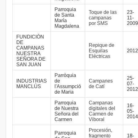
Parroquia
Toque de las
23-
de Santa
campanas
11-
María
por SMS
2009
Magdalena
FUNDICIÓN
DE
Repique de
CAMPANAS
Esquilas
2012
NUESTRA
Eléctricas
SEÑORA DE
SAN JUAN
Parròquia
25-
INDUSTRIAS
de
Campanes
07-
MANCLÚS
l'Assumpció
de Catí
2012
de Maria
Parroquia
Campanas
16-
de Nuestra
digitales del
05-
Señora del
Carmen de
2014
Carmen
Viboral
Procesión,
Parroquia
fragmento
18-