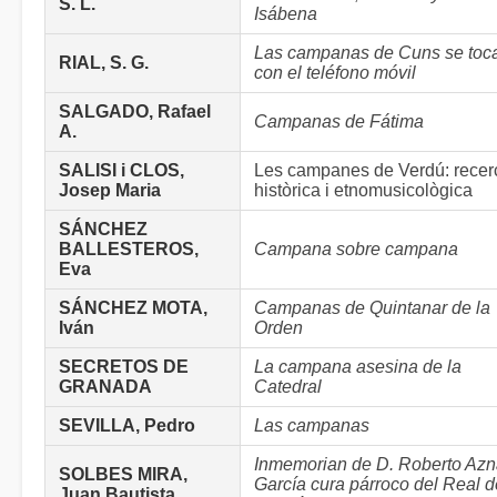
S. L.
Isábena
Las campanas de Cuns se toc
RIAL, S. G.
con el teléfono móvil
SALGADO, Rafael
Campanas de Fátima
A.
SALISI i CLOS,
Les campanes de Verdú: recer
Josep Maria
històrica i etnomusicològica
SÁNCHEZ
BALLESTEROS,
Campana sobre campana
Eva
SÁNCHEZ MOTA,
Campanas de Quintanar de la
Iván
Orden
SECRETOS DE
La campana asesina de la
GRANADA
Catedral
SEVILLA, Pedro
Las campanas
Inmemorian de D. Roberto Azn
SOLBES MIRA,
García cura párroco del Real d
Juan Bautista