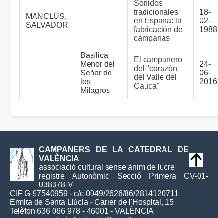
Sonidos
tradicionales
18-
MANCLÚS,
en España: la
02-
SALVADOR
fabricación de
1988
campanas
Basílica
El campanero
Menor del
24-
del "corazón
Señor de
06-
del Valle del
los
2016
Cauca"
Milagros
CAMPANERS DE LA CATEDRAL DE
VALÈNCIA
associació cultural sense ànim de lucre
registre Autonòmic Secció Primera CV-01-
038378-V
CIF G-97540959 - c/c 0049/2626/86/2814120711
Ermita de Santa Llúcia - Carrer de l'Hospital, 15
Telèfon 636 066 978 - 46001 - VALÈNCIA