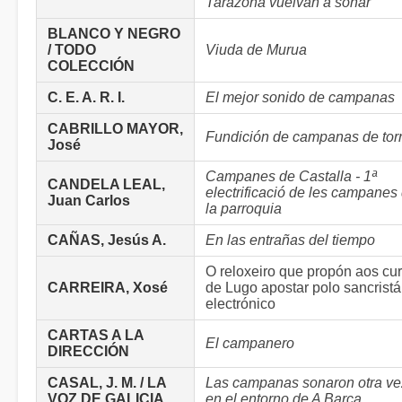
Tarazona vuelvan a sonar
BLANCO Y NEGRO
/ TODO
Viuda de Murua
COLECCIÓN
C. E. A. R. I.
El mejor sonido de campanas
CABRILLO MAYOR,
Fundición de campanas de tor
José
Campanes de Castalla - 1ª
CANDELA LEAL,
electrificació de les campanes
Juan Carlos
la parroquia
CAÑAS, Jesús A.
En las entrañas del tiempo
O reloxeiro que propón aos cu
CARREIRA, Xosé
de Lugo apostar polo sancrist
electrónico
CARTAS A LA
El campanero
DIRECCIÓN
CASAL, J. M. / LA
Las campanas sonaron otra ve
VOZ DE GALICIA
en el entorno de A Barca