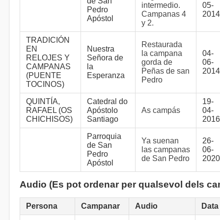
de San
intermedio.
05-
Pedro
Campanas 4
2014
Apóstol
y 2.
TRADICIÓN
Restaurada
EN
Nuestra
la campana
04-
RELOJES Y
Señora de
gorda de
06-
CAMPANAS
la
Peñas de san
2014
(PUENTE
Esperanza
Pedro
TOCINOS)
QUINTÍA,
Catedral do
19-
RAFAEL (OS
Apóstolo
As campás
04-
CHICHISOS)
Santiago
2016
Parroquia
Ya suenan
26-
de San
las campanas
06-
Pedro
de San Pedro
2020
Apóstol
Audio (Es pot ordenar per qualsevol dels c
Persona
Campanar
Audio
Data