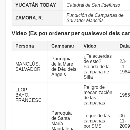
YUCATÁN TODAY
Catedral de San Ildefonso
Fundición de Campanas de
ZAMORA, R.
Salvador Manclús
Vídeo (Es pot ordenar per qualsevol dels c
Persona
Campanar
Vídeo
Data
¿Te acuerdas
Parròquia
de esto?
23-
MANCLÚS,
de la Mare
Bajada de la
11-
SALVADOR
de Déu dels
campana de
1984
Àngels
Silla
Peligro de
LLOP I
mecanización
BAYO,
1986
de las
FRANCESC
campanas
Parroquia
Toque de las
06-
de Santa
campanas
11-
María
por SMS
2009
Magdalena