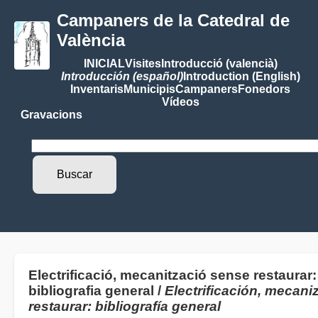
Campaners de la Catedral de
València
INICIAL
Visites
Introducció (valencià)
Introducción (español)
Introduction (English)
Inventaris
Municipis
Campaners
Fonedors
Vídeos
Gravacions
Electrificació, mecanització sense restaurar:
bibliografia general /
Electrificación, mecani
restaurar: bibliografía general