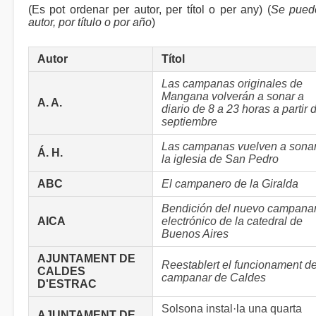
(Es pot ordenar per autor, per títol o per any) (
Se pued
autor, por título o por año
)
Autor
Títol
Las campanas originales de
Mangana volverán a sonar a
A. A.
diario de 8 a 23 horas a partir 
septiembre
Las campanas vuelven a sona
Á. H.
la iglesia de San Pedro
ABC
El campanero de la Giralda
Bendición del nuevo campanar
AICA
electrónico de la catedral de
Buenos Aires
AJUNTAMENT DE
Reestablert el funcionament de
CALDES
campanar de Caldes
D'ESTRAC
Solsona instal·la una quarta
AJUNTAMENT DE