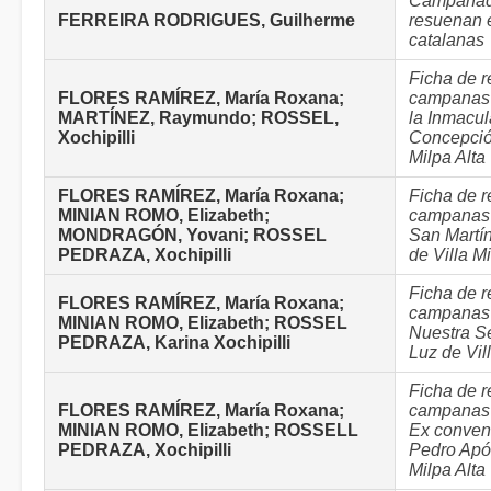
Campanad
FERREIRA RODRIGUES, Guilherme
resuenan e
catalanas
Ficha de r
FLORES RAMÍREZ, María Roxana;
campanas 
MARTÍNEZ, Raymundo; ROSSEL,
la Inmacu
Xochipilli
Concepció
Milpa Alta
FLORES RAMÍREZ, María Roxana;
Ficha de r
MINIAN ROMO, Elizabeth;
campanas 
MONDRAGÓN, Yovani; ROSSEL
San Martí
PEDRAZA, Xochipilli
de Villa Mi
Ficha de r
FLORES RAMÍREZ, María Roxana;
campanas 
MINIAN ROMO, Elizabeth; ROSSEL
Nuestra S
PEDRAZA, Karina Xochipilli
Luz de Vil
Ficha de r
FLORES RAMÍREZ, María Roxana;
campanas -
MINIAN ROMO, Elizabeth; ROSSELL
Ex conven
PEDRAZA, Xochipilli
Pedro Após
Milpa Alta