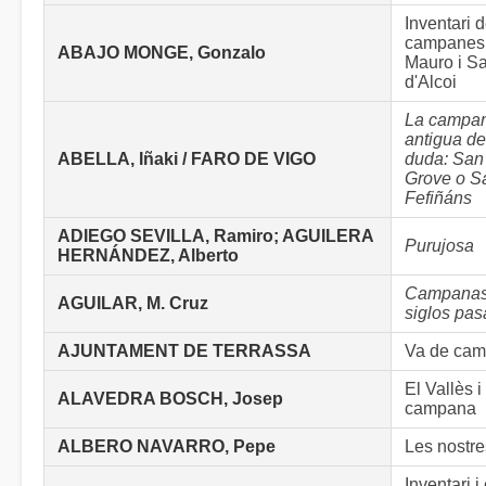
Inventari d
campanes 
ABAJO MONGE, Gonzalo
Mauro i S
d'Alcoi
La campa
antigua d
ABELLA, Iñaki / FARO DE VIGO
duda: San
Grove o S
Fefiñáns
ADIEGO SEVILLA, Ramiro; AGUILERA
Purujosa
HERNÁNDEZ, Alberto
Campanas,
AGUILAR, M. Cruz
siglos pa
AJUNTAMENT DE TERRASSA
Va de cam
El Vallès i
ALAVEDRA BOSCH, Josep
campana
ALBERO NAVARRO, Pepe
Les nostr
Inventari i