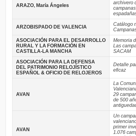
archivero d
ARAZO, María Ángeles
campanas
espadaña
Catálogo 
ARZOBISPADO DE VALENCIA
Campanas,
ASOCIACIÓN PARA EL DESARROLLO
Memoria d
RURAL Y LA FORMACIÓN EN
Las campa
CASTILLA-LA MANCHA
SACAM
ASOCIACIÓN PARA LA DEFENSA
Detalle pa
DEL PATRIMONIO RELOJÍSTICO
eficaz
ESPAÑOL & OFICIO DE RELOJEROS
La Comuni
Valencian
AVAN
29 campa
de 500 añ
antigueda
Un campa
valenciano
primer inv
AVAN
1.076 cam