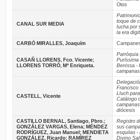
Otos
Patrimonio
toque de 
CANAL SUR MEDIA
lucha por 
la era digit
CARBÓ MIRALLES, Joaquím
Campanes 
Parròquia 
CASAÑ LLORENS, Fco. Vicente;
Puríssima 
LLORENS TORRÓ, Mª Enriqueta.
Benissa - 
campanas
Delegación
Francisco
Lluch para
CASTELL, Vicente
Catálogo d
campanas 
diócesis
CASTILLO BERNAL, Santiago, Pbro.;
Registro d
GONZÁLEZ VARGAS, Elena; MÉNDEZ
sus campa
RODRÍGUEZ, Juan Manuel; MENDIETA
esquilas -
GONZÁLEZ, Ricardo; RAMÍREZ
Divino Sa