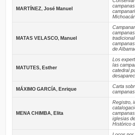
Conservar
campanas
MARTÍNEZ, José Manuel
campanari
Michoacán
Campanari
campanas 
MATAS VELASCO, Manuel
tradiciona
campanas 
de Albarra
Los expert
las campa
MATUTES, Esther
catedral 
desaparec
Carta sobr
MÁXIMO GARCÍA, Enrique
campanas 
Registro, i
catalogac
MENA CHIMBA, Elita
campanas 
iglesias d
Histórico 
Locos por 