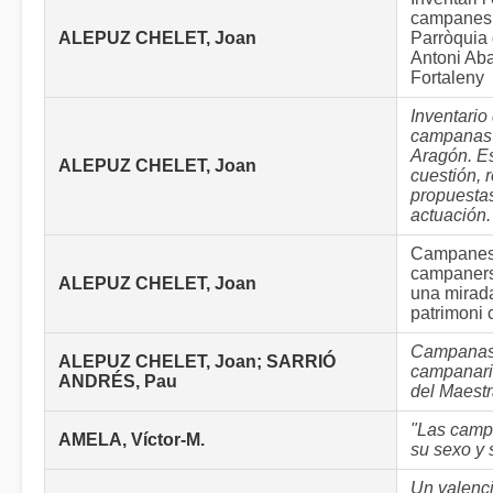
campanes 
ALEPUZ CHELET, Joan
Parròquia
Antoni Aba
Fortaleny
Inventario
campanas 
Aragón. Es
ALEPUZ CHELET, Joan
cuestión, 
propuesta
actuación.
Campanes
campaners
ALEPUZ CHELET, Joan
una mirad
patrimoni c
Campanas
ALEPUZ CHELET, Joan; SARRIÓ
campanari
ANDRÉS, Pau
del Maest
"Las camp
AMELA, Víctor-M.
su sexo y 
Un valenc