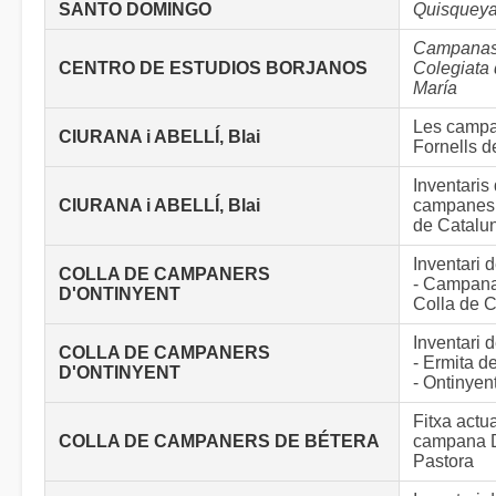
SANTO DOMINGO
Quisquey
Campanas 
CENTRO DE ESTUDIOS BORJANOS
Colegiata
María
Les camp
CIURANA i ABELLÍ, Blai
Fornells d
Inventaris
CIURANA i ABELLÍ, Blai
campanes 
de Catalu
Inventari
COLLA DE CAMPANERS
- Campana
D'ONTINYENT
Colla de 
Inventari
COLLA DE CAMPANERS
- Ermita d
D'ONTINYENT
- Ontinyen
Fitxa actu
COLLA DE CAMPANERS DE BÉTERA
campana D
Pastora