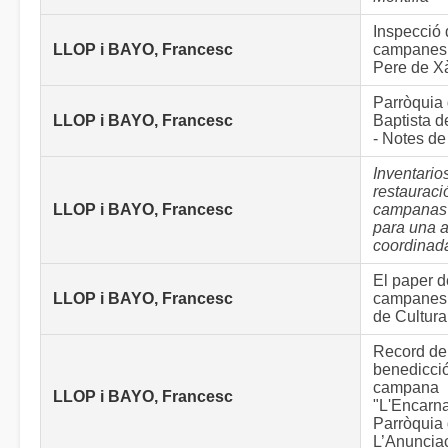
Inspecció 
LLOP i BAYO, Francesc
campanes 
Pere de Xà
Parròquia
LLOP i BAYO, Francesc
Baptista 
- Notes de
Inventario
restauraci
LLOP i BAYO, Francesc
campanas 
para una 
coordinad
El paper d
LLOP i BAYO, Francesc
campanes e
de Cultura
Record de
benedicció
campana
LLOP i BAYO, Francesc
"L'Encarna
Parròquia
L’Anunciac