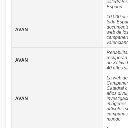
catedrales
España
10.000 ca
toda Espa
documenta
AVAN
web de lo
campaner
valencian
Rehabilita
recuperan
AVAN
de Xàtiva 
40 años si
La web de
Campaners
Catedral 
años divu
AVAN
investigac
imágenes,
artículos 
campanas 
mundo