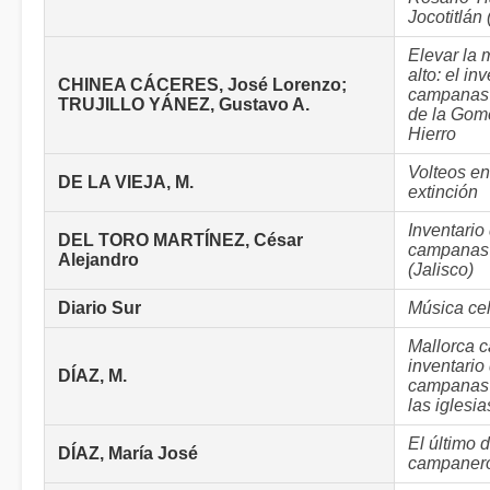
Jocotitlán
Elevar la 
alto: el in
CHINEA CÁCERES, José Lorenzo;
campanas 
TRUJILLO YÁNEZ, Gustavo A.
de la Gome
Hierro
Volteos en
DE LA VIEJA, M.
extinción
Inventario
DEL TORO MARTÍNEZ, César
campanas 
Alejandro
(Jalisco)
Diario Sur
Música cel
Mallorca c
inventario
DÍAZ, M.
campanas 
las iglesia
El último d
DÍAZ, María José
campaner