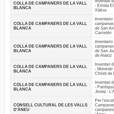
Inventari
COLLA DE CAMPANERS DE LA VALL
- Ermita E
BLANCA
Xàtiva
Inventario
COLLA DE CAMPANERS DE LA VALL
campanas 
BLANCA
de San An
Carcelén
Inventario
COLLA DE CAMPANERS DE LA VALL
campanas 
BLANCA
de San Ju
de Alatoz
Inventari
COLLA DE CAMPANERS DE LA VALL
- Monestir
BLANCA
Christi de 
Inventari
COLLA DE CAMPANERS DE LA VALL
- Parròqui
BLANCA
Josep - L'A
Per l'escal
CONSELL CULTURAL DE LES VALLS
Campanars
D'ÀNEU
campanes a