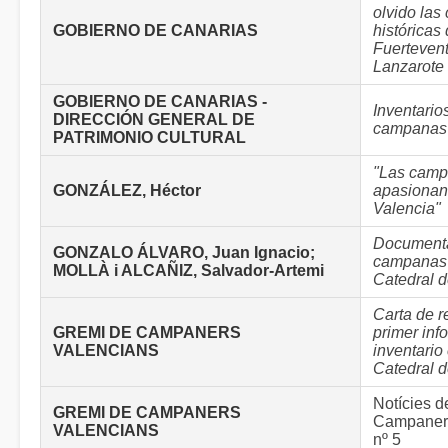
olvido la
GOBIERNO DE CANARIAS
históricas
Fuertevent
Lanzarote
GOBIERNO DE CANARIAS -
Inventario
DIRECCIÓN GENERAL DE
campanas 
PATRIMONIO CULTURAL
"Las cam
GONZÁLEZ, Héctor
apasionan
Valencia"
Documenta
GONZALO ÁLVARO, Juan Ignacio;
campanas 
MOLLÀ i ALCAÑIZ, Salvador-Artemi
Catedral 
Carta de r
GREMI DE CAMPANERS
primer inf
VALENCIANS
inventari
Catedral d
Notícies d
GREMI DE CAMPANERS
Campaners
VALENCIANS
nº 5