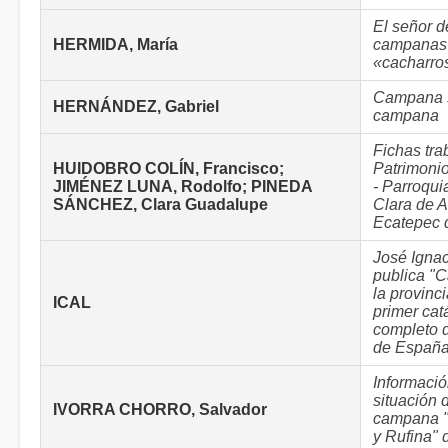
El señor d
HERMIDA, María
campanas 
«cacharro
Campana 
HERNÁNDEZ, Gabriel
campana
Fichas tra
HUIDOBRO COLÍN, Francisco;
Patrimoni
JIMÉNEZ LUNA, Rodolfo; PINEDA
- Parroqui
SÁNCHEZ, Clara Guadalupe
Clara de As
Ecatepec 
José Ignac
publica "
la provinci
ICAL
primer cat
completo d
de Españ
Informació
situación 
IVORRA CHORRO, Salvador
campana "
y Rufina" 