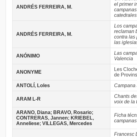
el primer 
ANDRÉS FERREIRA, M.
campanas 
catedrale
Los camp
reclaman 
ANDRÉS FERREIRA, M.
contra las
las iglesia
Las camp
ANÓNIMO
Valencia
Les Cloch
ANONYME
de Provin
ANTOLÍ, Loles
Campana 
Chants de
ARAM L-R
voix de la 
ARANO, Diana; BRAVO, Rosario;
Ficha técn
CONTRERAS, Jannen; KRIEBEL,
campanas
Anneliese; VILLEGAS, Mercedes
Francesc L