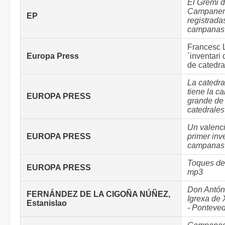
El Gremi 
Campaners
EP
registrada
campanas
Francesc L
Europa Press
´inventar
de catedr
La catedra
tiene la 
EUROPA PRESS
grande de 
catedrales
Un valenc
EUROPA PRESS
primer inv
campanas
Toques d
EUROPA PRESS
mp3
Don Antón
FERNÁNDEZ DE LA CIGOÑA NÚÑEZ,
Igrexa de
Estanislao
- Ponteved