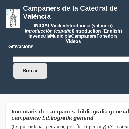
Campaners de la Catedral de
València
INICIAL
Visites
Introducció (valencià)
Introducción (español)
Introduction (English)
Inventaris
Municipis
Campaners
Fonedors
Vídeos
Gravacions
Inventaris de campanes: bibliografia general
campanas: bibliografía general
(Es pot ordenar per autor, per títol o per any) (
Se puede 