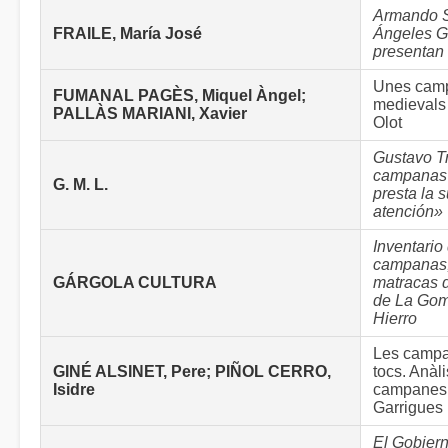
Armando S
FRAILE, María José
Ángeles G
presentan 
Unes cam
FUMANAL PAGÈS, Miquel Àngel;
medievals
PALLÀS MARIANI, Xavier
Olot
Gustavo Tru
campanas 
G. M. L.
presta la s
atención»
Inventario
campanas, 
GÁRGOLA CULTURA
matracas d
de La Gom
Hierro
Les campa
GINÉ ALSINET, Pere; PIÑOL CERRO,
tocs. Anàli
Isidre
campanes
Garrigues
El Gobiern