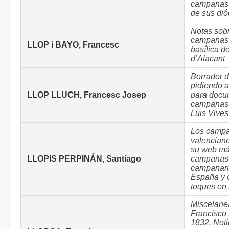
campanas 
de sus dió
Notas sobr
campanas 
LLOP i BAYO, Francesc
basílica d
d’Alacant
Borrador d
pidiendo a
LLOP LLUCH, Francesc Josep
para docu
campanas d
Luis Vives
Los camp
valencian
su web má
LLOPIS PERPINÁN, Santiago
campanas 
campanari
España y 
toques en
Miscelane
Francisco 
1832. Noti