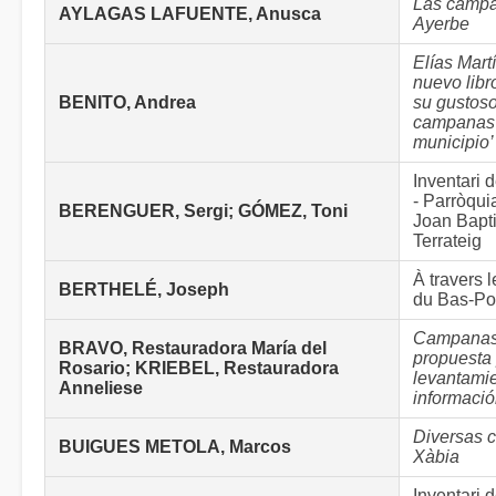
Las camp
AYLAGAS LAFUENTE, Anusca
Ayerbe
Elías Mart
nuevo libro
BENITO, Andrea
su gustoso
campanas 
municipio’
Inventari
- Parròqui
BERENGUER, Sergi; GÓMEZ, Toni
Joan Bapti
Terrateig
À travers 
BERTHELÉ, Joseph
du Bas-Po
Campanas
BRAVO, Restauradora María del
propuesta
Rosario; KRIEBEL, Restauradora
levantami
Anneliese
informaci
Diversas 
BUIGUES METOLA, Marcos
Xàbia
Inventari