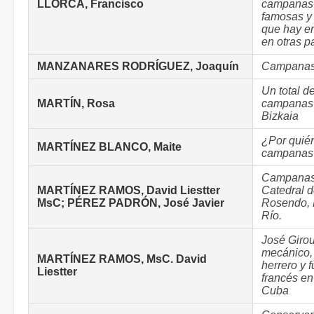
LLORCA, Francisco
campanas
famosas y
que hay e
en otras pa
MANZANARES RODRÍGUEZ, Joaquín
Campanas 
Un total d
MARTÍN, Rosa
campanas 
Bizkaia
¿Por quién
MARTÍNEZ BLANCO, Maite
campanas
Campanas
MARTÍNEZ RAMOS, David Liestter
Catedral 
MsC; PÉREZ PADRÓN, José Javier
Rosendo, 
Río.
José Girou
mecánico, 
MARTÍNEZ RAMOS, MsC. David
herrero y 
Liestter
francés en
Cuba