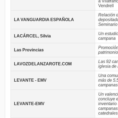
a Vilafranc
Vendrell
Relación 
LA VANGUARDIA ESPAÑOLA
depositada
Seminario
Un estudio
LACÁRCEL, Silvia
campana
Promoción 
Las Provincias
patrimonio
Las 92 ca
LAVOZDELANZAROTE.COM
iglesia de
Una comu
LEVANTE - EMV
más de 5.
campanas
Un valenc
concluye e
LEVANTE-EMV
inventario
campanas 
catedrale