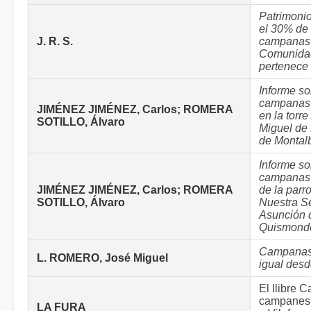
Patrimoni
el 30% de 
J. R. S.
campanas 
Comunida
pertenece 
Informe so
campanas 
JIMÉNEZ JIMÉNEZ, Carlos; ROMERA
en la torr
SOTILLO, Álvaro
Miguel de
de Montal
Informe so
campanas 
JIMÉNEZ JIMÉNEZ, Carlos; ROMERA
de la parr
SOTILLO, Álvaro
Nuestra S
Asunción 
Quismond
Campanas
L. ROMERO, José Miguel
igual desd
El llibre 
campanes 
LA FURA