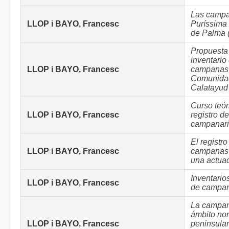
Las campa
LLOP i BAYO, Francesc
Puríssima
de Palma 
Propuesta
inventario
LLOP i BAYO, Francesc
campanas 
Comunida
Calatayud
Curso teór
LLOP i BAYO, Francesc
registro d
campanari
El registro
LLOP i BAYO, Francesc
campanas
una actua
Inventarios
LLOP i BAYO, Francesc
de campa
La campan
ámbito no
LLOP i BAYO, Francesc
peninsular