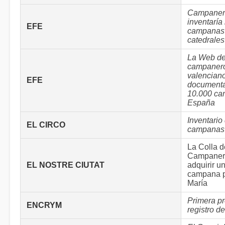
Campanero
inventaría
EFE
campanas
catedrale
La Web d
campaner
valencian
EFE
document
10.000 ca
España
Inventario
EL CIRCO
campanas
La Colla d
Campaners
EL NOSTRE CIUTAT
adquirir u
campana p
María
Primera p
ENCRYM
registro 