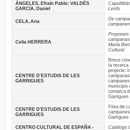
ÁNGELES, Efraín Pablo; VALDÉS
Capultitlá
GARCÍA, Daniel
Lerdo
De campa
CELA, Ana
campaner
Proponen d
campanas 
Celia HERRERA
María Bien
Cultural
Breus con
la recerca
projecte: i
CENTRE D'ESTUDIS DE LES
campanas 
GARRIGUES
campanes 
municipis 
comarca d
Garrigues
Fitxa de c
CENTRE D'ESTUDIS DE LES
campanes 
GARRIGUES
Garrigues
CENTRO CULTURAL DE ESPAÑA -
Catálogo