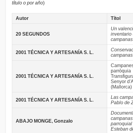
título o por año
)
Autor
Títol
Un valenc
20 SEGUNDOS
inventario
campanas
Conservac
2001 TÉCNICA Y ARTESANÍA S. L.
campanas 
Campanes
parròquia
2001 TÉCNICA Y ARTESANÍA S. L.
Transfigur
Senyor d'A
(Mallorca)
Las camp
2001 TÉCNICA Y ARTESANÍA S. L.
Pablo de 
Documenta
campanas d
ABAJO MONGE, Gonzalo
parroquial
Esteban d