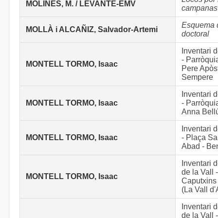
MOLINES, M. / LEVANTE-EMV
campanas
Esquema d
MOLLÀ i ALCAÑIZ, Salvador-Artemi
doctoral
Inventari
- Parròqui
MONTELL TORMO, Isaac
Pere Apòst
Sempere
Inventari
MONTELL TORMO, Isaac
- Parròqui
Anna Bell
Inventari
MONTELL TORMO, Isaac
- Plaça Sa
Abad - Be
Inventari
de la Vall
MONTELL TORMO, Isaac
Caputxins 
(La Vall d
Inventari
de la Vall 