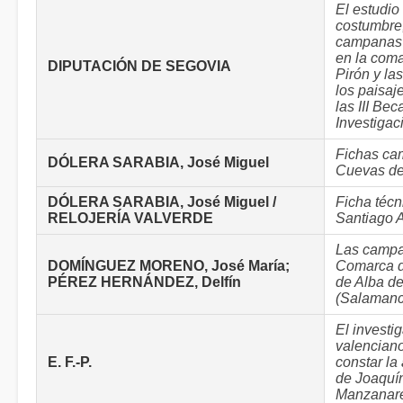
El estudio
costumbre,
campanas 
en la coma
DIPUTACIÓN DE SEGOVIA
Pirón y la
los paisaj
las III Bec
Investigac
Fichas c
DÓLERA SARABIA, José Miguel
Cuevas de
DÓLERA SARABIA, José Miguel /
Ficha téc
RELOJERÍA VALVERDE
Santiago 
Las campa
DOMÍNGUEZ MORENO, José María;
Comarca d
PÉREZ HERNÁNDEZ, Delfín
de Alba d
(Salamanc
El investi
valencian
E. F.-P.
constar la
de Joaquí
Manzanar