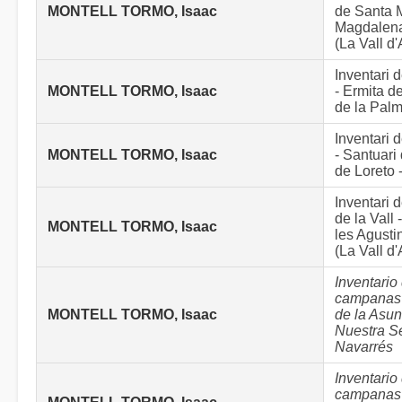
MONTELL TORMO, Isaac
de Santa 
Magdalena 
(La Vall d
Inventari
MONTELL TORMO, Isaac
- Ermita de
de la Palm
Inventari
MONTELL TORMO, Isaac
- Santuari
de Loreto -
Inventari
de la Vall
MONTELL TORMO, Isaac
les Agustin
(La Vall d
Inventario
campanas 
MONTELL TORMO, Isaac
de la Asun
Nuestra S
Navarrés
Inventario
campanas 