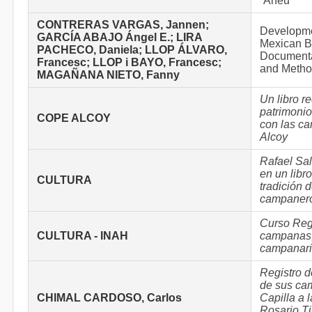
´Àneu
CONTRERAS VARGAS, Jannen;
Developme
GARCÍA ABAJO Ángel E.; LIRA
Mexican B
PACHECO, Daniela; LLOP ÁLVARO,
Documenta
Francesc; LLOP i BAYO, Francesc;
and Metho
MAGAÑANA NIETO, Fanny
Un libro re
patrimonio
COPE ALCOY
con las c
Alcoy
Rafael Sal
en un libro
CULTURA
tradición 
campanero
Curso Reg
CULTURA - INAH
campanas
campanari
Registro d
de sus ca
CHIMAL CARDOSO, Carlos
Capilla a 
Rosario T