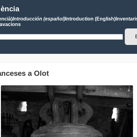
lència
encià)
Introducción (español)
Introduction (English)
Inventari
avacions
nceses a Olot