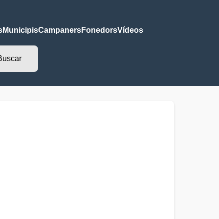
s
Municipis
Campaners
Fonedors
Vídeos