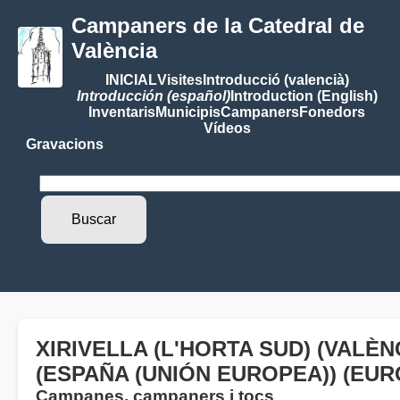
Campaners de la Catedral de
València
INICIAL
Visites
Introducció (valencià)
Introducción (español)
Introduction (English)
Inventaris
Municipis
Campaners
Fonedors
Vídeos
Gravacions
XIRIVELLA (L'HORTA SUD) (VALÈN
(ESPAÑA (UNIÓN EUROPEA)) (EUR
Campanes, campaners i tocs