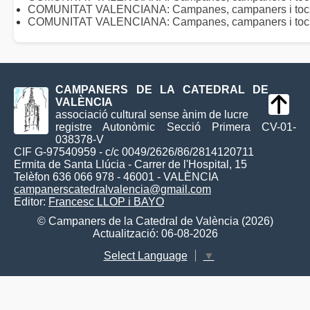
COMUNITAT VALENCIANA: Campanes, campaners i toc
COMUNITAT VALENCIANA: Campanes, campaners i tocs 
CAMPANERS DE LA CATEDRAL DE
VALÈNCIA
associació cultural sense ànim de lucre
registre Autonòmic Secció Primera CV-01-
038378-V
CIF G-97540959 - c/c 0049/2626/86/2814120711
Ermita de Santa Llúcia - Carrer de l'Hospital, 15
Telèfon 636 066 978 - 46001 - VALÈNCIA
campanerscatedralvalencia@gmail.com
Editor:
Francesc LLOP i BAYO
© Campaners de la Catedral de València (2026)
Actualització: 06-08-2026
Select Language
▼