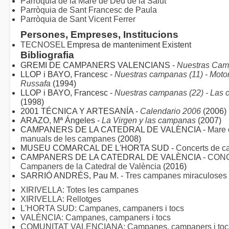
Parròquia de la Mare de Déu de la Salut
Parròquia de Sant Francesc de Paula
Parròquia de Sant Vicent Ferrer
Persones, Empreses, Institucions
TECNOSEL
Empresa de manteniment Existent
Bibliografia
GREMI DE CAMPANERS VALENCIANS -
Nuestras Camp
LLOP i BAYO, Francesc -
Nuestras campanas (11) - Motor
Russafa
(1994)
LLOP i BAYO, Francesc -
Nuestras campanas (22) - Las 
(1998)
2001 TÉCNICA Y ARTESANÍA -
Calendario 2006
(2006)
ARAZO, Mª Ángeles -
La Virgen y las campanas
(2007)
CAMPANERS DE LA CATEDRAL DE VALÈNCIA -
Mare 
manuals de les campanes
(2008)
MUSEU COMARCAL DE L'HORTA SUD -
Concerts de 
CAMPANERS DE LA CATEDRAL DE VALÈNCIA -
CONC
Campaners de la Catedral de València
(2016)
SARRIÓ ANDRÉS, Pau M. -
Tres campanes miraculoses
XIRIVELLA: Totes les campanes
XIRIVELLA: Rellotges
L'HORTA SUD: Campanes, campaners i tocs
VALÈNCIA: Campanes, campaners i tocs
COMUNITAT VALENCIANA: Campanes, campaners i tocs 