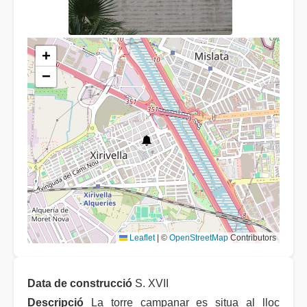
+
−
Leaflet
|
©
OpenStreetMap
Contributors
Data de construcció
S. XVII
Descripció
La torre campanar es situa al lloc