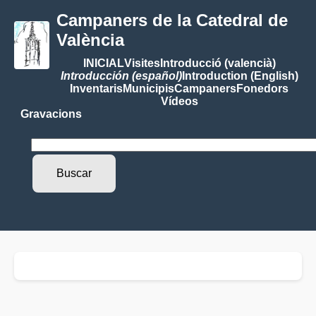
Campaners de la Catedral de
València
INICIAL
Visites
Introducció (valencià)
Introducción (español)
Introduction (English)
Inventaris
Municipis
Campaners
Fonedors
Vídeos
Gravacions