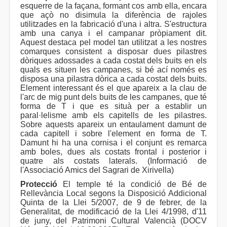
esquerre de la façana, formant cos amb ella, encara
que açò no disimula la diferència de rajoles
utilitzades en la fabricació d'una i altra. S'estructura
amb una canya i el campanar pròpiament dit.
Aquest destaca pel model tan utilitzat a les nostres
comarques consistent a disposar dues pilastres
dòriques adossades a cada costat dels buits en els
quals es situen les campanes, si bé ací només es
disposa una pilastra dòrica a cada costat dels buits.
Element interessant és el que apareix a la clau de
l'arc de mig punt dels buits de les campanes, que té
forma de T i que es situà per a establir un
paral·lelisme amb els capitells de les pilastres.
Sobre aquests apareix un entaulament damunt de
cada capitell i sobre l'element en forma de T.
Damunt hi ha una cornisa i el conjunt es remarca
amb boles, dues als costats frontal i posterior i
quatre als costats laterals. (Informació de
l'Associació Amics del Sagrari de Xirivella)
Protecció
El temple té la condició de Bé de
Rellevància Local segons la Disposició Addicional
Quinta de la Llei 5/2007, de 9 de febrer, de la
Generalitat, de modificació de la Llei 4/1998, d'11
de juny, del Patrimoni Cultural Valencià (DOCV