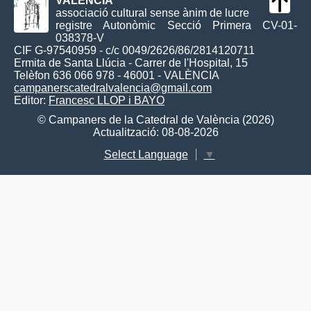
VALÈNCIA
associació cultural sense ànim de lucre
registre Autonòmic Secció Primera CV-01-
038378-V
CIF G-97540959 - c/c 0049/2626/86/2814120711
Ermita de Santa Llúcia - Carrer de l'Hospital, 15
Telèfon 636 066 978 - 46001 - VALÈNCIA
campanerscatedralvalencia@gmail.com
Editor:
Francesc LLOP i BAYO
© Campaners de la Catedral de València (2026)
Actualització: 08-08-2026
Select Language
▼