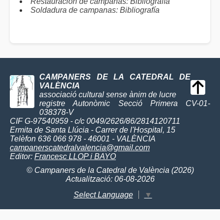
Restauración de campanas: Bibliografía
Soldadura de campanas: Bibliografía
CAMPANERS DE LA CATEDRAL DE
VALÈNCIA
associació cultural sense ànim de lucre
registre Autonòmic Secció Primera CV-01-
038378-V
CIF G-97540959 - c/c 0049/2626/86/2814120711
Ermita de Santa Llúcia - Carrer de l'Hospital, 15
Telèfon 636 066 978 - 46001 - VALÈNCIA
campanerscatedralvalencia@gmail.com
Editor:
Francesc LLOP i BAYO
© Campaners de la Catedral de València (2026)
Actualització: 06-08-2026
Select Language
▼