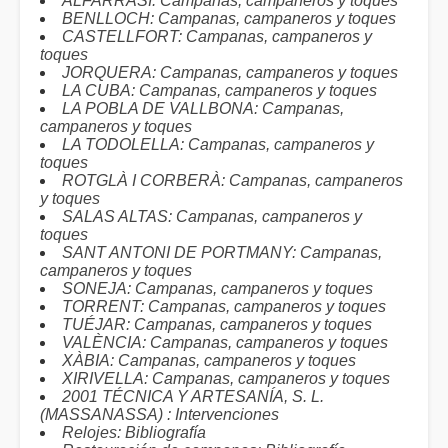
ALFARRASÍ: Campanas, campaneros y toques
BENLLOCH: Campanas, campaneros y toques
CASTELLFORT: Campanas, campaneros y
toques
JORQUERA: Campanas, campaneros y toques
LA CUBA: Campanas, campaneros y toques
LA POBLA DE VALLBONA: Campanas,
campaneros y toques
LA TODOLELLA: Campanas, campaneros y
toques
ROTGLÀ I CORBERÀ: Campanas, campaneros
y toques
SALAS ALTAS: Campanas, campaneros y
toques
SANT ANTONI DE PORTMANY: Campanas,
campaneros y toques
SONEJA: Campanas, campaneros y toques
TORRENT: Campanas, campaneros y toques
TUÉJAR: Campanas, campaneros y toques
VALÈNCIA: Campanas, campaneros y toques
XÀBIA: Campanas, campaneros y toques
XIRIVELLA: Campanas, campaneros y toques
2001 TÉCNICA Y ARTESANÍA, S. L.
(MASSANASSA) : Intervenciones
Relojes: Bibliografía