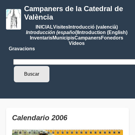
Campaners de la Catedral de
València
INICIAL
Visites
Introducció (valencià)
Introducción (español)
Introduction (English)
Inventaris
Municipis
Campaners
Fonedors
Vídeos
Gravacions
Calendario 2006