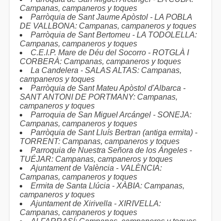
Campanas, campaneros y toques
Parròquia de Sant Jaume Apòstol - LA POBLA
DE VALLBONA: Campanas, campaneros y toques
Parròquia de Sant Bertomeu - LA TODOLELLA:
Campanas, campaneros y toques
C.E.I.P. Mare de Déu del Socorro - ROTGLÀ I
CORBERÀ: Campanas, campaneros y toques
La Candelera - SALAS ALTAS: Campanas,
campaneros y toques
Parròquia de Sant Mateu Apòstol d'Albarca -
SANT ANTONI DE PORTMANY: Campanas,
campaneros y toques
Parroquia de San Miguel Arcángel - SONEJA:
Campanas, campaneros y toques
Parròquia de Sant Lluís Bertran (antiga ermita) -
TORRENT: Campanas, campaneros y toques
Parroquia de Nuestra Señora de los Ángeles -
TUÉJAR: Campanas, campaneros y toques
Ajuntament de València - VALÈNCIA:
Campanas, campaneros y toques
Ermita de Santa Llúcia - XÀBIA: Campanas,
campaneros y toques
Ajuntament de Xirivella - XIRIVELLA:
Campanas, campaneros y toques