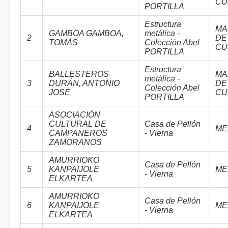
CU
PORTILLA
Estructura
MA
GAMBOA GAMBOA,
metálica -
2
DE
TOMÁS
Colección Abel
CU
PORTILLA
Estructura
BALLESTEROS
MA
metálica -
3
DURÁN, ANTONIO
DE
Colección Abel
JOSÉ
CU
PORTILLA
ASOCIACIÓN
CULTURAL DE
Casa de Pellón
4
ME
CAMPANEROS
- Vierna
ZAMORANOS
AMURRIOKO
Casa de Pellón
5
KANPAIJOLE
ME
- Vierna
ELKARTEA
AMURRIOKO
Casa de Pellón
6
KANPAIJOLE
ME
- Vierna
ELKARTEA