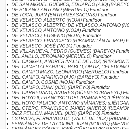
DE SAN MIGUEL GÜEMES, EDUARDO (AJO) (BAREYO
DE SOLANO, ANTONIO (MERUELO)
Fundidor
DE TOCA, JUAN (ENTRAMBASAGUAS)
Fundidor
DE VELASCO, ALBERTO (NOJA)
Fundidor
DE VELASCO, ALBERTO; DE VELASCO, ANTONIO (N
DE VELASCO, ANTONIO (NOJA)
Fundidor
DE VELASCO, EUGENIO (NOJA)
Fundidor
DE VELASCO, FRANCISCO (RIBAMONTÁN AL MAR)
F
DE VELASCO, JOSÉ (NOJA)
Fundidor
DE VILLANUEVA, PEDRO (GÜEMES) (BAREYO)
Fundi
DEL ANILLO, JERÓNIMO (MERUELO)
Fundidor
DEL CAGIGAL, ANDRÉS (VALLE DE HOZ) (RIBAMONT
DEL CAMPO ALBARADO, PABLO; ORTIZ, CELEDONI
DEL CAMPO MAZO, LEONARDO (MERUELO)
Fundidor
DEL CAMPO, APARICIO (AJO) (BAREYO)
Fundidor
DEL CAMPO, COSME (NOJA)
Fundidor
DEL CAMPO, JUAN (AJO) (BAREYO)
Fundidor
DEL CARREDANO, ANDRÉS (GÜEMES) (BAREYO)
Fu
DEL HOYO II, FRANCISCO DEL (PÁMANES) (LIÉRGA
DEL HOYO PALACIO, ANTONIO (PÁMANES) (LIÉRGA
DEL OTERO, FRANCISCO JAVIER (ANERO) (RIBAMO
DÍEZ PELLÓN, MANUEL (AJO) (BAREYO)
Fundidor
ESTRADA, FERNANDO DE (VALLE DE HOZ) (RIBAM
FERNÁNDEZ DE LA COLINA, JUAN (MOGRO) (MIENG
FERNÁNDEZ GÓMEZ, JOSÉ (GÜEMES) (BAREYO)
Fun