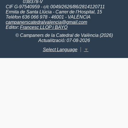
038378-V
CIF G-97540959 - c/c 0049/2626/86/2814120711
Ermita de Santa Llúcia - Carrer de l'Hospital, 15
Telèfon 636 066 978 - 46001 - VALÈNCIA
campanerscatedralvalencia@gmail.com
Editor:
Francesc LLOP i BAYO
© Campaners de la Catedral de València (2026)
Actualització: 07-08-2026
Select Language
▼