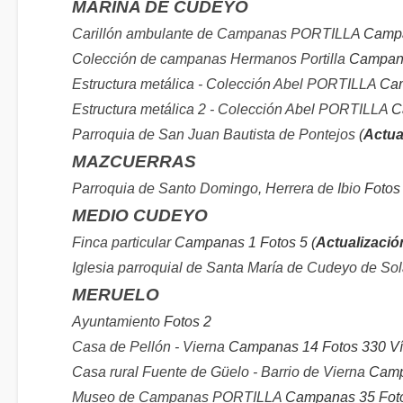
MARINA DE CUDEYO
Carillón ambulante de Campanas PORTILLA
Campa
Colección de campanas Hermanos Portilla
Campana
Estructura metálica - Colección Abel PORTILLA
Cam
Estructura metálica 2 - Colección Abel PORTILLA
Ca
Parroquia de San Juan Bautista de Pontejos
(
Actua
MAZCUERRAS
Parroquia de Santo Domingo, Herrera de Ibio
Fotos 
MEDIO CUDEYO
Finca particular
Campanas 1 Fotos 5 (
Actualizació
Iglesia parroquial de Santa María de Cudeyo de So
MERUELO
Ayuntamiento
Fotos 2
Casa de Pellón - Vierna
Campanas 14 Fotos 330 Ví
Casa rural Fuente de Güelo - Barrio de Vierna
Campa
Museo de Campanas PORTILLA
Campanas 35 Foto