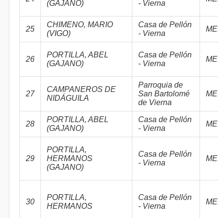
(GAJANO)
- Vierna
CHIMENO, MARIO
Casa de Pellón
25
ME
(VIGO)
- Vierna
PORTILLA, ABEL
Casa de Pellón
26
ME
(GAJANO)
- Vierna
Parroquia de
CAMPANEROS DE
27
San Bartolomé
ME
NIDÁGUILA
de Vierna
PORTILLA, ABEL
Casa de Pellón
28
ME
(GAJANO)
- Vierna
PORTILLA,
Casa de Pellón
29
HERMANOS
ME
- Vierna
(GAJANO)
PORTILLA,
Casa de Pellón
30
ME
HERMANOS
- Vierna