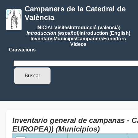
Campaners de la Catedral de
València
INICIAL
Visites
Introducció (valencià)
Introducción (español)
Introduction (English)
Inventaris
Municipis
Campaners
Fonedors
Vídeos
Gravacions
Inventario general de campanas 
EUROPEA)) (Municipios)