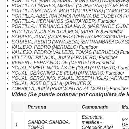
PORTILLA LINARES, MARIO (MURIEDAS) (CAMARGO)
PORTILLA LINARES, MIGUEL (MURIEDAS) (CAMARGO
PORTILLA MATANZA, MARIO (MURIEDAS) (CAMARGO
PORTILLA, ABEL (GAJANO) (MARINA DE CUDEYO)
Fu
PORTILLA, HERMANOS (SANTANDER)
Fundidor
PORTILLA, HERMANOS (GAJANO) (MARINA DE CUD
RUIZ LAVÍN, JULIÁN (GÜEMES) (BAREYO)
Fundidor
SARABIA, JUAN (NAVAJEDA) (ENTRAMBASAGUAS)
F
SARABIA, PEDRO (NAVAJEDA) (ENTRAMBASAGUAS
VALLEJO, PEDRO (MERUELO)
Fundidor
VALLEJO, PEDRO; VALLEJO, TOMÁS (MERUELO)
Fund
VÉLEZ DE PALACIO, JUAN (ARNUERO)
Fundidor
VENERO, FERNANDO DE (MERUELO)
Fundidor
YGUAL Y MIER, NICOLÁS DE (ISLA) (ARNUERO)
Fundi
YGUAL, GEŔONIMO DE (ISLA) (ARNUERO)
Fundidor
YGUAL, GERÓNIMO; YGUAL, JOSEPH (ISLA) (ARNUE
YGUAL, JOSÉ DE (ISLA) (ARNUERO)
ZORRILLA, JUAN (RIBAMONTÁN AL MONTE)
Fundidor
Vídeo (Se puede ordenar por cualquiera de 
Persona
Campanario
Mun
Estructura
MA
GAMBOA GAMBOA,
metálica -
1
DE
TOMÁS
Colección Abel