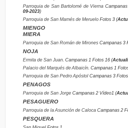
Parroquia de San Bartolomé de Vierna
Campanas 2
09-2023
)
Parroquia de San Mamés de Meruelo
Fotos 3 (
Actu
MIENGO
MIERA
Parroquia de San Román de Mirones
Campanas 3 F
NOJA
Ermita de San Juan.
Campanas 1 Fotos 16 (
Actual
Palacio del Marqués de Albaicín.
Campanas 1 Fotos
Parroquia de San Pedro Apóstol
Campanas 3 Fotos 
PENAGOS
Parroquia de San Jorge
Campanas 2 Vídeo1 (
Actua
PESAGUERO
Parroquia de la Asunción de Caloca
Campanas 2 Fo
PESQUERA
San Miguel
Fotos 1