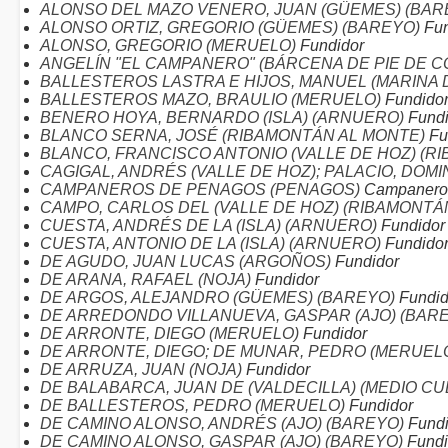
ALONSO DEL MAZO VENERO, JUAN (GÜEMES) (BAR
ALONSO ORTIZ, GREGORIO (GÜEMES) (BAREYO)
Fun
ALONSO, GREGORIO (MERUELO)
Fundidor
ANGELÍN "EL CAMPANERO" (BÁRCENA DE PIE DE 
BALLESTEROS LASTRA E HIJOS, MANUEL (MARINA
BALLESTEROS MAZO, BRAULIO (MERUELO)
Fundido
BENERO HOYA, BERNARDO (ISLA) (ARNUERO)
Fundi
BLANCO SERNA, JOSÉ (RIBAMONTÁN AL MONTE)
Fu
BLANCO, FRANCISCO ANTONIO (VALLE DE HOZ) (R
CAGIGAL, ANDRÉS (VALLE DE HOZ); PALACIO, DOM
CAMPANEROS DE PENAGOS (PENAGOS)
Campanero
CAMPO, CARLOS DEL (VALLE DE HOZ) (RIBAMONTÁ
CUESTA, ANDRÉS DE LA (ISLA) (ARNUERO)
Fundidor
CUESTA, ANTONIO DE LA (ISLA) (ARNUERO)
Fundido
DE AGUDO, JUAN LUCAS (ARGOÑOS)
Fundidor
DE ARANA, RAFAEL (NOJA)
Fundidor
DE ARGOS, ALEJANDRO (GÜEMES) (BAREYO)
Fundid
DE ARREDONDO VILLANUEVA, GASPAR (AJO) (BAR
DE ARRONTE, DIEGO (MERUELO)
Fundidor
DE ARRONTE, DIEGO; DE MUNAR, PEDRO (MERUEL
DE ARRUZA, JUAN (NOJA)
Fundidor
DE BALABARCA, JUAN DE (VALDECILLA) (MEDIO C
DE BALLESTEROS, PEDRO (MERUELO)
Fundidor
DE CAMINO ALONSO, ANDRÉS (AJO) (BAREYO)
Fundi
DE CAMINO ALONSO, GASPAR (AJO) (BAREYO)
Fundi