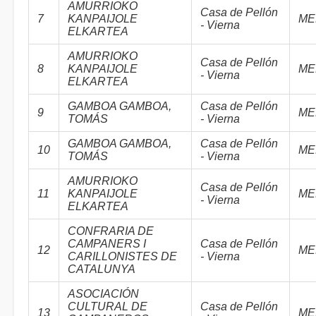
AMURRIOKO
Casa de Pellón
7
KANPAIJOLE
ME
- Vierna
ELKARTEA
AMURRIOKO
Casa de Pellón
8
KANPAIJOLE
ME
- Vierna
ELKARTEA
GAMBOA GAMBOA,
Casa de Pellón
9
ME
TOMÁS
- Vierna
GAMBOA GAMBOA,
Casa de Pellón
10
ME
TOMÁS
- Vierna
AMURRIOKO
Casa de Pellón
11
KANPAIJOLE
ME
- Vierna
ELKARTEA
CONFRARIA DE
CAMPANERS I
Casa de Pellón
12
ME
CARILLONISTES DE
- Vierna
CATALUNYA
ASOCIACIÓN
CULTURAL DE
Casa de Pellón
13
ME