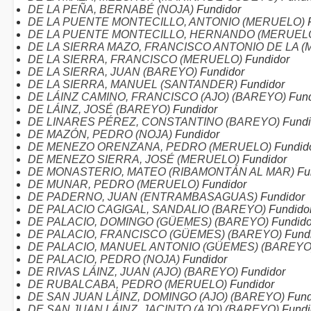
DE LA PEÑA, BERNABÉ (NOJA)
Fundidor
DE LA PUENTE MONTECILLO, ANTONIO (MERUELO)
F
DE LA PUENTE MONTECILLO, HERNANDO (MERUEL
DE LA SIERRA MAZO, FRANCISCO ANTONIO DE LA 
DE LA SIERRA, FRANCISCO (MERUELO)
Fundidor
DE LA SIERRA, JUAN (BAREYO)
Fundidor
DE LA SIERRA, MANUEL (SANTANDER)
Fundidor
DE LÁINZ CAMINO, FRANCISCO (AJO) (BAREYO)
Fund
DE LÁINZ, JOSÉ (BAREYO)
Fundidor
DE LINARES PÉREZ, CONSTANTINO (BAREYO)
Fundi
DE MAZÓN, PEDRO (NOJA)
Fundidor
DE MENEZO ORENZANA, PEDRO (MERUELO)
Fundid
DE MENEZO SIERRA, JOSÉ (MERUELO)
Fundidor
DE MONASTERIO, MATEO (RIBAMONTÁN AL MAR)
Fu
DE MUNAR, PEDRO (MERUELO)
Fundidor
DE PADERNO, JUAN (ENTRAMBASAGUAS)
Fundidor
DE PALACIO CAGIGAL, SANDALIO (BAREYO)
Fundido
DE PALACIO, DOMINGO (GÜEMES) (BAREYO)
Fundido
DE PALACIO, FRANCISCO (GÜEMES) (BAREYO)
Fund
DE PALACIO, MANUEL ANTONIO (GÜEMES) (BAREYO
DE PALACIO, PEDRO (NOJA)
Fundidor
DE RIVAS LÁINZ, JUAN (AJO) (BAREYO)
Fundidor
DE RUBALCABA, PEDRO (MERUELO)
Fundidor
DE SAN JUAN LÁINZ, DOMINGO (AJO) (BAREYO)
Fund
DE SAN JUAN LÁINZ, JACINTO (AJO) (BAREYO)
Fundi