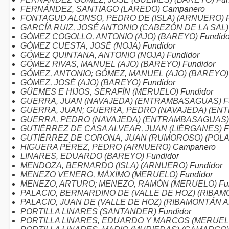
FERNÁNDEZ, SANTIAGO (LAREDO)
Campanero
FONTAGUD ALONSO, PEDRO DE (ISLA) (ARNUERO)
F
GARCÍA RUIZ, JOSÉ ANTONIO (CABEZÓN DE LA SAL)
GÓMEZ COGOLLO, ANTONIO (AJO) (BAREYO)
Fundido
GÓMEZ CUESTA, JOSÉ (NOJA)
Fundidor
GÓMEZ QUINTANA, ANTONIO (NOJA)
Fundidor
GÓMEZ RIVAS, MANUEL (AJO) (BAREYO)
Fundidor
GÓMEZ, ANTONIO; GÓMEZ, MANUEL (AJO) (BAREYO)
GÓMEZ, JOSÉ (AJO) (BAREYO)
Fundidor
GÜEMES E HIJOS, SERAFÍN (MERUELO)
Fundidor
GUERRA, JUAN (NAVAJEDA) (ENTRAMBASAGUAS)
F
GUERRA, JUAN; GUERRA, PEDRO (NAVAJEDA) (E
GUERRA, PEDRO (NAVAJEDA) (ENTRAMBASAGUAS)
GUTIÉRREZ DE CASA ALVEAR, JUAN (LIÉRGANES)
F
GUTIÉRREZ DE CORONA, JUAN (RUMOROSO) (POL
HIGUERA PÉREZ, PEDRO (ARNUERO)
Campanero
LINARES, EDUARDO (BAREYO)
Fundidor
MENDOZA, BERNARDO (ISLA) (ARNUERO)
Fundidor
MENEZO VENERO, MÁXIMO (MERUELO)
Fundidor
MENEZO, ARTURO; MENEZO, RAMÓN (MERUELO)
Fu
PALACIO, BERNARDINO DE (VALLE DE HOZ) (RIBA
PALACIO, JUAN DE (VALLE DE HOZ) (RIBAMONTÁN 
PORTILLA LINARES (SANTANDER)
Fundidor
PORTILLA LINARES, EDUARDO Y MARCOS (MERUEL