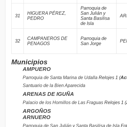
Parroquia de
HIGUERA PÉREZ,
San Julián y
31
AR
PEDRO
Santa Basilisa
de Isla
CAMPANEROS DE
Parroquia de
32
PE
PENAGOS
San Jorge
Municipios
AMPUERO
Parroquia de Santa Marina de Udalla
Relojes 1 (
Ac
Santuario de la Bien Aparecida
ARENAS DE IGUÑA
Palacio de los Hornillos de Las Fraguas
Relojes 1 (
ARGOÑOS
ARNUERO
Parroquia de San Julián y Santa Basilisa de Isla
Fot