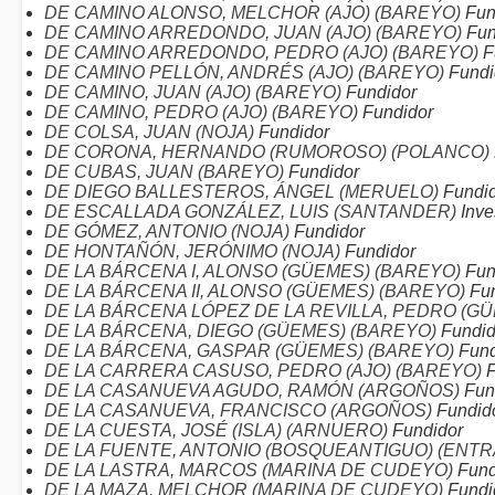
DE CAMINO ALONSO, MELCHOR (AJO) (BAREYO)
Fun
DE CAMINO ARREDONDO, JUAN (AJO) (BAREYO)
Fun
DE CAMINO ARREDONDO, PEDRO (AJO) (BAREYO)
F
DE CAMINO PELLÓN, ANDRÉS (AJO) (BAREYO)
Fundi
DE CAMINO, JUAN (AJO) (BAREYO)
Fundidor
DE CAMINO, PEDRO (AJO) (BAREYO)
Fundidor
DE COLSA, JUAN (NOJA)
Fundidor
DE CORONA, HERNANDO (RUMOROSO) (POLANCO)
DE CUBAS, JUAN (BAREYO)
Fundidor
DE DIEGO BALLESTEROS, ÁNGEL (MERUELO)
Fundid
DE ESCALLADA GONZÁLEZ, LUIS (SANTANDER)
Inves
DE GÓMEZ, ANTONIO (NOJA)
Fundidor
DE HONTAÑÓN, JERÓNIMO (NOJA)
Fundidor
DE LA BÁRCENA I, ALONSO (GÜEMES) (BAREYO)
Fun
DE LA BÁRCENA II, ALONSO (GÜEMES) (BAREYO)
Fun
DE LA BÁRCENA LÓPEZ DE LA REVILLA, PEDRO (G
DE LA BÁRCENA, DIEGO (GÜEMES) (BAREYO)
Fundid
DE LA BÁRCENA, GASPAR (GÜEMES) (BAREYO)
Fund
DE LA CARRERA CASUSO, PEDRO (AJO) (BAREYO)
F
DE LA CASANUEVA AGUDO, RAMÓN (ARGOÑOS)
Fun
DE LA CASANUEVA, FRANCISCO (ARGOÑOS)
Fundid
DE LA CUESTA, JOSÉ (ISLA) (ARNUERO)
Fundidor
DE LA FUENTE, ANTONIO (BOSQUEANTIGUO) (EN
DE LA LASTRA, MARCOS (MARINA DE CUDEYO)
Fund
DE LA MAZA, MELCHOR (MARINA DE CUDEYO)
Fundi