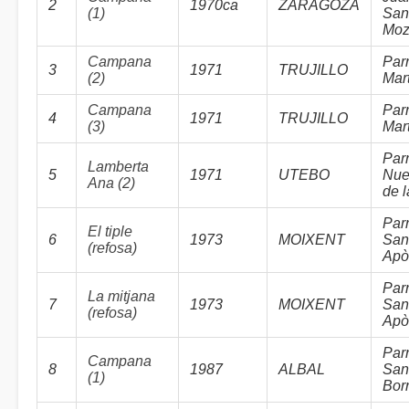
2
1970ca
ZARAGOZA
(1)
San
Moza
Campana
Par
3
1971
TRUJILLO
(2)
Mar
Campana
Par
4
1971
TRUJILLO
(3)
Mar
Par
Lamberta
5
1971
UTEBO
Nue
Ana (2)
de 
Par
El tiple
6
1973
MOIXENT
San
(refosa)
Apò
Par
La mitjana
7
1973
MOIXENT
San
(refosa)
Apò
Par
Campana
8
1987
ALBAL
San
(1)
Bor