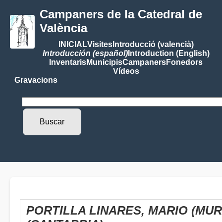
Campaners de la Catedral de
València
INICIAL
Visites
Introducció (valencià)
Introducción (español)
Introduction (English)
Inventaris
Municipis
Campaners
Fonedors
Vídeos
Gravacions
PORTILLA LINARES, MARIO (MU