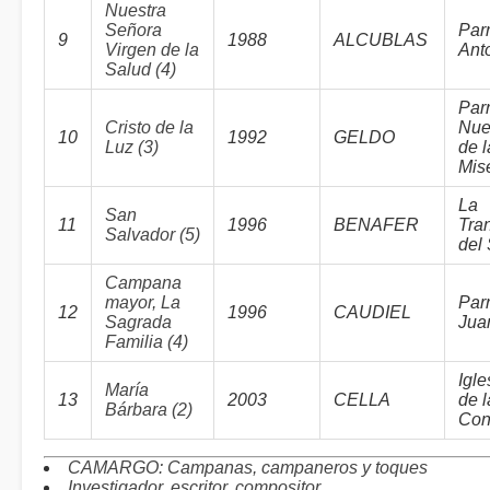
Nuestra
Señora
Par
9
1988
ALCUBLAS
Virgen de la
Ant
Salud (4)
Par
Cristo de la
Nue
10
1992
GELDO
Luz (3)
de l
Mise
La
San
11
1996
BENAFER
Tra
Salvador (5)
del
Campana
mayor, La
Par
12
1996
CAUDIEL
Sagrada
Jua
Familia (4)
Igle
María
13
2003
CELLA
de 
Bárbara (2)
Con
CAMARGO: Campanas, campaneros y toques
Investigador, escritor, compositor