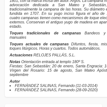
1801, con la marca incisa del autor: Argós. La campana m
advocación dedicada a San Mateo y Sebastián,
tradicionalmente la campana de las horas. Su diámetro 
fundida en 1707. En su yugo inciso figura el año de
cuatro campanas tienen como mecanismos de toque ele
externos. Conservan el antiguo yugo de madera en apa
estado.
Toques tradicionales de campanas
Bandeos y 
manuales
Toques actuales de campanas
Difuntos, fiesta, mi
toques litúrgicos. Horas y cuartos. Todos automáticos.
Actuaciones
RELOJES PALLÁS, S.L.
Notas
Orientación entrada al templo 180º S.
Fiestas: San Sebastián: 20 de enero, Santa Engracia: 16
Virgen del Rosario: 15 de agosto, San Mateo Apóst
septiembre
Autor
FERNÁNDEZ SALINAS, Fernando (11-03-2014)
FERNÁNDEZ SALINAS, Fernando (28-09-2020)