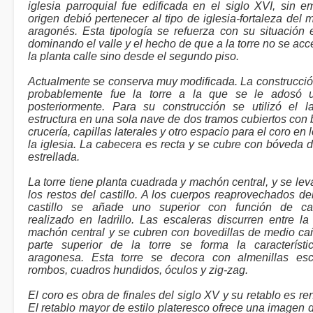
iglesia parroquial fue edificada en el siglo XVI, sin 
origen debió pertenecer al tipo de iglesia-fortaleza del 
aragonés. Esta tipología se refuerza con su situación 
dominando el valle y el hecho de que a la torre no se ac
la planta calle sino desde el segundo piso.
Actualmente se conserva muy modificada. La construcció
probablemente fue la torre a la que se le adosó 
posteriormente. Para su construcción se utilizó el la
estructura en una sola nave de dos tramos cubiertos con
crucería, capillas laterales y otro espacio para el coro en 
la iglesia. La cabecera es recta y se cubre con bóveda d
estrellada.
La torre tiene planta cuadrada y machón central, y se lev
los restos del castillo. A los cuerpos reaprovechados de
castillo se añade uno superior con función de ca
realizado en ladrillo. Las escaleras discurren entre la 
machón central y se cubren con bovedillas de medio ca
parte superior de la torre se forma la característi
aragonesa. Esta torre se decora con almenillas esc
rombos, cuadros hundidos, óculos y zig-zag.
El coro es obra de finales del siglo XV y su retablo es re
El retablo mayor de estilo plateresco ofrece una imagen d