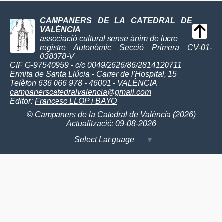
CAMPANERS DE LA CATEDRAL DE
VALÈNCIA
associació cultural sense ànim de lucre
registre Autonòmic Secció Primera CV-01-
038378-V
CIF G-97540959 - c/c 0049/2626/86/2814120711
Ermita de Santa Llúcia - Carrer de l'Hospital, 15
Telèfon 636 066 978 - 46001 - VALÈNCIA
campanerscatedralvalencia@gmail.com
Editor:
Francesc LLOP i BAYO
© Campaners de la Catedral de València (2026)
Actualització: 09-08-2026
Select Language
▼