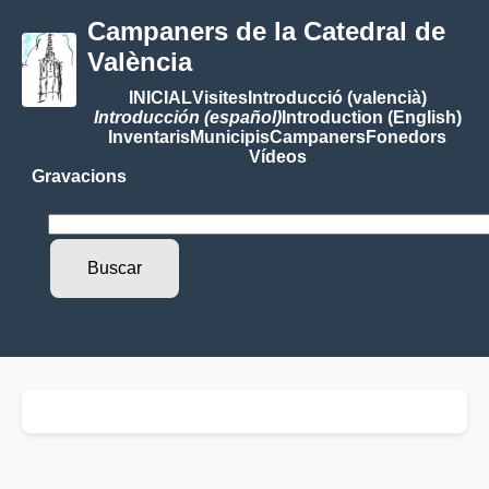
Campaners de la Catedral de
València
INICIAL
Visites
Introducció (valencià)
Introducción (español)
Introduction (English)
Inventaris
Municipis
Campaners
Fonedors
Vídeos
Gravacions