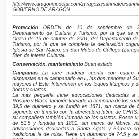
http://www.aragonmudejar.com/zaragoza/sanmateo/sanm
GOBIERNO DE ARAGÓN
Protección
ORDEN de 10 de septiembre de 20
Departamento de Cultura y Turismo, por la que se mo
Orden de 15 de octubre de 2001, del Departamento de
Turismo, por la que se completa la declaración origin
Iglesia de San Mateo, en San Mateo de Gállego (Zarag
Bien de Interés Cultural.
Conservación, mantenimiento
Buen estado
Campanas
La torre mudéjar cuenta con cuatro 
dispuestas en el campanario en L, las dos menores al Sur
mayores al Este. Intervienen en los toques litúrgicos y d
horas y cuartos.
La más pequeña tiene advocaciones dedicadas a 
Rosario y Blasa, también llamada la campana de los cuar
39,5 de diámetro y se fundió en 1871, sin marca de f
siguiente en tamaño con la abreviatura latina de CHRS,
su compañera también llamada de los cuartos. Posee u
de 51,5 y fundida en 1801, sin marca de fábrica vis
advocaciones dedicadas a Santa Ágata y Bárbara c
tradicional la de misa. Tiene un diámetro de 74.5 y se