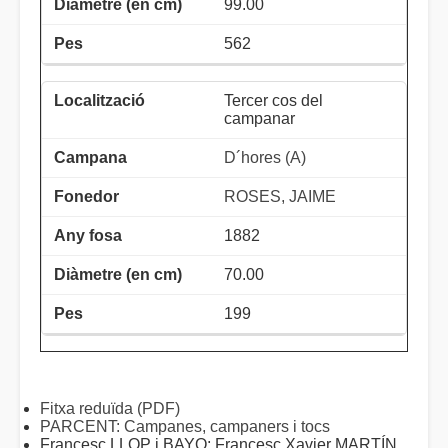
99.00
562
Tercer cos del
campanar
D´hores (A)
ROSES, JAIME
1882
70.00
199
Fitxa reduïda (PDF)
PARCENT: Campanes, campaners i tocs
Francesc LLOP i BAYO; Francesc Xavier MARTÍN