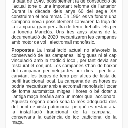
la data de 1949, possiblement la de construcció de
l'actual torre o una important reforma de l'anterior.
Durant la dècada dels anys 60 del segle XX
construiren el nou remat. En 1964 es va fondre una
campana nova i possiblement canviaren la truja de
la campana gran per altra de ferro, treballs fets per
la foneria Manclús. Uns tres anys abans de la
documentació de 2020 mecanitzaren les campanes
amb motor de vol i electromall monofàsic.
Propostes
La instal·lació actual no afavoreix la
conservació de les campanes litúrgiques ni té cap
vinculació amb la tradició local, per tant devia ser
restaurat el conjunt. Les campanes s'han de baixar
del campanar per netejar-les per dins i per fora,
canviant les truges de ferro per altres de fusta de
perfil tradicional local. La campana de les hores es
podria mecanitzar amb electromall monofàsic i tocar
de forma automàtica mitges i hores o bé dotar a
l'antiga maça horària amb un motor que l'accionara.
Aquesta segona opció seria la més adequada des
del punt de vista patrimonial perquè es restauraria
la instal·lació tradicional de la campana i
conservaria la cadència de toc tradicional de la
maça.