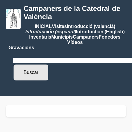
Campaners de la Catedral de
València
INICIAL
Visites
Introducció (valencià)
Introducción (español)
Introduction (English)
Inventaris
Municipis
Campaners
Fonedors
Vídeos
Gravacions