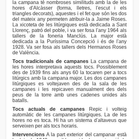
la campana té nombroses similituds amb la de les
hores d'Alcàsser (forma, lletres, l'escut i els
triangles decorats), aquestes i el fet que són les dos
del mateix any permeten atribuir-la a Jaime Roses.
La xicoteta de les litúrgiques està dedicada a Sant
Llorenç, patró del poble, i va ser fosa l'any 1964 als
tallers de la foneria Manclús. La major està
dedicada a la Puríssima Concepció i és de l'any
1928. Va ser fosa als tallers dels Hermanos Roses
de València.
Tocs tradicionals de campanes
La campana de
les hores interpretava aquests tocs. Possiblement
des de 1939 fins als anys 60 la tocaren per a tocs
litúrgics amb la campana major. Les dos campanes
litúrgiques es voltejaven des de la sala de les
campanes i les repicaven manualment des dels
peus de la torre amb unes cadenes unides als
batalls.
Tocs actuals de campanes
Repic i volteig
automàtic de les campanes litúrgiques. La de les
hores no es toca. Hi ha un sistema d'altaveus que
serveixen per als tocs horaris.
Intervencions
A la part exterior del campanar està