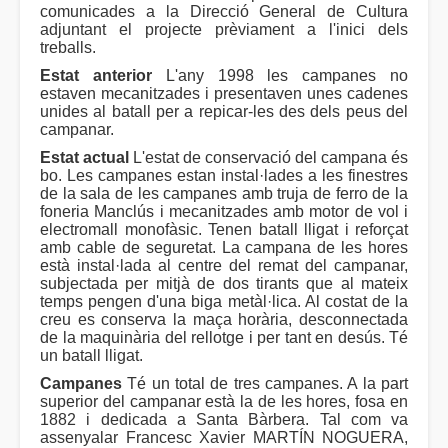
comunicades a la Direcció General de Cultura
adjuntant el projecte prèviament a l'inici dels
treballs.
Estat anterior
L'any 1998 les campanes no
estaven mecanitzades i presentaven unes cadenes
unides al batall per a repicar-les des dels peus del
campanar.
Estat actual
L'estat de conservació del campana és
bo. Les campanes estan instal·lades a les finestres
de la sala de les campanes amb truja de ferro de la
foneria Manclús i mecanitzades amb motor de vol i
electromall monofàsic. Tenen batall lligat i reforçat
amb cable de seguretat. La campana de les hores
està instal·lada al centre del remat del campanar,
subjectada per mitjà de dos tirants que al mateix
temps pengen d'una biga metàl·lica. Al costat de la
creu es conserva la maça horària, desconnectada
de la maquinària del rellotge i per tant en desús. Té
un batall lligat.
Campanes
Té un total de tres campanes. A la part
superior del campanar està la de les hores, fosa en
1882 i dedicada a Santa Bàrbera. Tal com va
assenyalar Francesc Xavier MARTÍN NOGUERA,