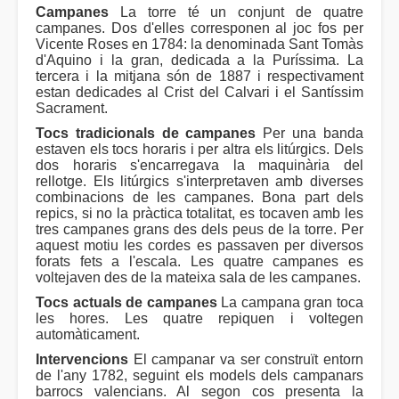
Campanes
La torre té un conjunt de quatre
campanes. Dos d'elles corresponen al joc fos per
Vicente Roses en 1784: la denominada Sant Tomàs
d'Aquino i la gran, dedicada a la Puríssima. La
tercera i la mitjana són de 1887 i respectivament
estan dedicades al Crist del Calvari i el Santíssim
Sacrament.
Tocs tradicionals de campanes
Per una banda
estaven els tocs horaris i per altra els litúrgics. Dels
dos horaris s'encarregava la maquinària del
rellotge. Els litúrgics s'interpretaven amb diverses
combinacions de les campanes. Bona part dels
repics, si no la pràctica totalitat, es tocaven amb les
tres campanes grans des dels peus de la torre. Per
aquest motiu les cordes es passaven per diversos
forats fets a l'escala. Les quatre campanes es
voltejaven des de la mateixa sala de les campanes.
Tocs actuals de campanes
La campana gran toca
les hores. Les quatre repiquen i voltegen
automàticament.
Intervencions
El campanar va ser construït entorn
de l'any 1782, seguint els models dels campanars
barrocs valencians. Al segon cos presenta la