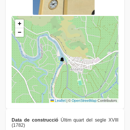
+
−
Leaflet
|
©
OpenStreetMap
Contributors
Data de construcció
Últim quart del segle XVIII
(1782)