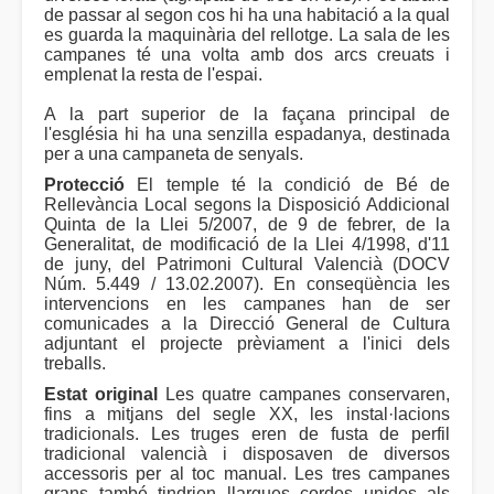
de passar al segon cos hi ha una habitació a la qual
es guarda la maquinària del rellotge. La sala de les
campanes té una volta amb dos arcs creuats i
emplenat la resta de l'espai.
A la part superior de la façana principal de
l'església hi ha una senzilla espadanya, destinada
per a una campaneta de senyals.
Protecció
El temple té la condició de Bé de
Rellevància Local segons la Disposició Addicional
Quinta de la Llei 5/2007, de 9 de febrer, de la
Generalitat, de modificació de la Llei 4/1998, d'11
de juny, del Patrimoni Cultural Valencià (DOCV
Núm. 5.449 / 13.02.2007). En conseqüència les
intervencions en les campanes han de ser
comunicades a la Direcció General de Cultura
adjuntant el projecte prèviament a l'inici dels
treballs.
Estat original
Les quatre campanes conservaren,
fins a mitjans del segle XX, les instal·lacions
tradicionals. Les truges eren de fusta de perfil
tradicional valencià i disposaven de diversos
accessoris per al toc manual. Les tres campanes
grans també tindrien llargues cordes unides als