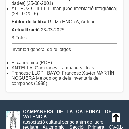
dades] (25-08-2001)
ALEPUZ CHELET, Joan [Documentació fotogràfica]
(28-10-2016)
Editor de la fitxa
RUIZ i ENGRA, Antoni
Actualització
23-03-2025
3 Fotos
Inventari general de rellotges
Fitxa reduïda (PDF)
ANTELLA: Campanes, campaners i tocs
Francesc LLOP i BAYO; Francesc Xavier MARTÍN
NOGUERA
Metodologia dels inventaris de
campanes
(1998)
CAMPANERS DE LA CATEDRAL DE
VALÈNCIA
associació cultural sense ànim de lucre
registre Autonòmic Secció Primera CV-01-