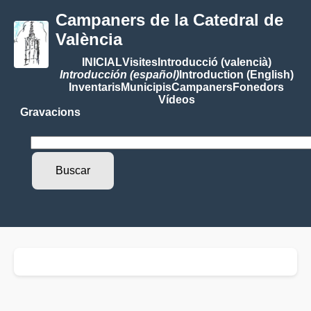
Campaners de la Catedral de
València
INICIAL
Visites
Introducció (valencià)
Introducción (español)
Introduction (English)
Inventaris
Municipis
Campaners
Fonedors
Vídeos
Gravacions