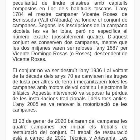
peculiaritat de tindre pilastres amb capitells
compostos en lloc dels habituals toscans. L'any
1784 el mestre campaner Vicente Roses de
Benissoda (Vall d'Albaida) va fondre el conjunt de
campanes. Segons les inscripcions de la campana
xicoteta les va fer totes, però no especifica el
número exacte (possiblement quatre). D'aquest
conjunt es conserven dos campanes, mentre que
les dos mitjanes varen ser refoses l'any 1887 per
Vicente Domingo Rosas (o Roses), descendent de
Vicente Roses.
El conjunt no va ser destruït l'any 1936 i al voltant
de la dècada dels anys 70 es canviaren les truges
de fusta per altres de ferro i mecanitzaren totes les
campanes amb motors de vol continu i electromalls
trifàsics. Aquesta intervenció va suposar la pèrdua
de les instal·lacions tradicionals i dels tocs antics.
L'any 2005 es va renovar la motorització de les
campanes.
El 23 de gener de 2020 baixaren del campanar les
quatre campanes per iniciar els treballs de
restauració del conjunt. El treball de restauració
està a càrrec de 2001 Técnica y Artesanía. Les