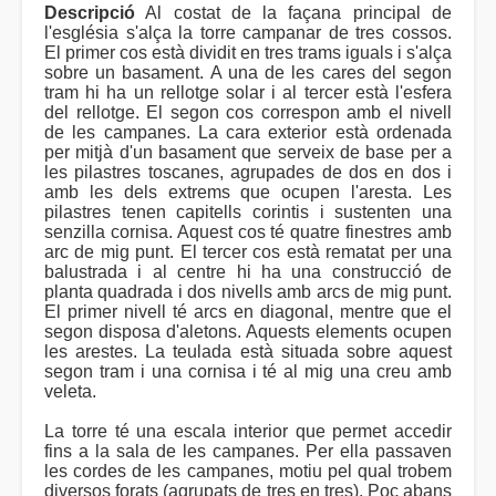
Descripció
Al costat de la façana principal de
l'església s'alça la torre campanar de tres cossos.
El primer cos està dividit en tres trams iguals i s'alça
sobre un basament. A una de les cares del segon
tram hi ha un rellotge solar i al tercer està l'esfera
del rellotge. El segon cos correspon amb el nivell
de les campanes. La cara exterior està ordenada
per mitjà d'un basament que serveix de base per a
les pilastres toscanes, agrupades de dos en dos i
amb les dels extrems que ocupen l'aresta. Les
pilastres tenen capitells corintis i sustenten una
senzilla cornisa. Aquest cos té quatre finestres amb
arc de mig punt. El tercer cos està rematat per una
balustrada i al centre hi ha una construcció de
planta quadrada i dos nivells amb arcs de mig punt.
El primer nivell té arcs en diagonal, mentre que el
segon disposa d'aletons. Aquests elements ocupen
les arestes. La teulada està situada sobre aquest
segon tram i una cornisa i té al mig una creu amb
veleta.
La torre té una escala interior que permet accedir
fins a la sala de les campanes. Per ella passaven
les cordes de les campanes, motiu pel qual trobem
diversos forats (agrupats de tres en tres). Poc abans