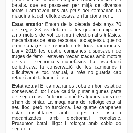
batalls, que es passaven per mitjà de diversos
forats i arribaven fins als peus del campanar. La
maquinària del rellotge estava en funcionament.
Estat anterior
Entorn de la dècada dels anys 70
del segle XX es dotaren a les quatre campanes
amb motors de vol continu i electromalls trifàsics,
mecanismes de lenta resposta i toc agressiu que no
eren capaços de reproduir els tocs tradicionals.
L'any 2016 les quatre campanes disposaven de
truges de ferro i estaven mecanitzades amb motors
de vol i electromalls monofàsics. La instal·lació
perjudicava la conservació de les campanes i
dificultava el toc manual, a més no guarda cap
relació amb la tradició local.
Estat actual
El campanar es troba en bon estat de
conservació, tot i que caldria pintar algunes parts
del segon cos. L'interior també té algunes parts que
s'han de pintar. La maquinària del rellotge està al
seu lloc, però no funciona. Les quatre campanes
estan instal·lades amb truges de fusta i
mecanitzades amb electromall monofàsic.
Presenten batall lligat i reforçat amb cable de
seguretat.