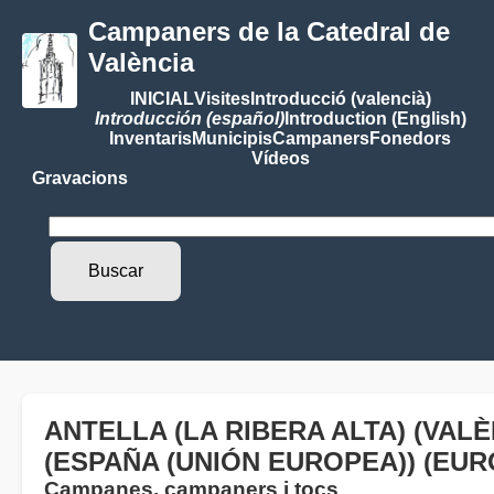
Campaners de la Catedral de
València
INICIAL
Visites
Introducció (valencià)
Introducción (español)
Introduction (English)
Inventaris
Municipis
Campaners
Fonedors
Vídeos
Gravacions
ANTELLA (LA RIBERA ALTA) (VAL
(ESPAÑA (UNIÓN EUROPEA)) (EUR
Campanes, campaners i tocs