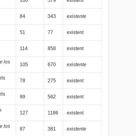
100
579
existent
84
343
existente
51
77
existent
114
858
existent
e los
105
670
existente
els
78
275
existent
els
99
562
existent
e
127
1186
existent
e los
87
381
existente