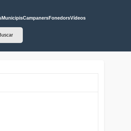
s
Municipis
Campaners
Fonedors
Vídeos