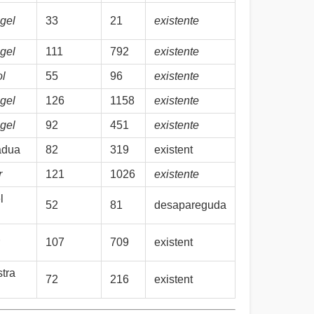
gel
33
21
existente
gel
111
792
existente
ol
55
96
existente
gel
126
1158
existente
gel
92
451
existente
adua
82
319
existent
r
121
1026
existente
l
52
81
desapareguda
107
709
existent
stra
72
216
existent