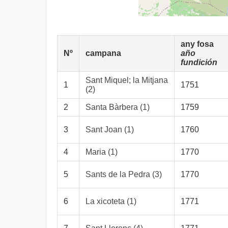
any fosa
Nº
campana
año
fundición
Sant Miquel; la Mitjana
1
1751
(2)
2
Santa Bàrbera (1)
1759
3
Sant Joan (1)
1760
4
Maria (1)
1770
5
Sants de la Pedra (3)
1770
6
La xicoteta (1)
1771