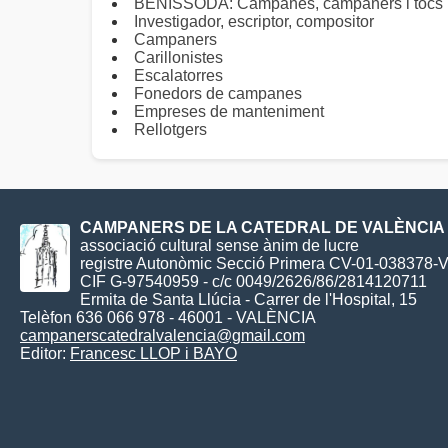
BENISSODA: Campanes, campaners i tocs
Investigador, escriptor, compositor
Campaners
Carillonistes
Escalatorres
Fonedors de campanes
Empreses de manteniment
Rellotgers
CAMPANERS DE LA CATEDRAL DE VALÈNCIA
associació cultural sense ànim de lucre
registre Autonòmic Secció Primera CV-01-038378-
CIF G-97540959 - c/c 0049/2626/86/2814120711
Ermita de Santa Llúcia - Carrer de l'Hospital, 15
Telèfon 636 066 978 - 46001 - VALÈNCIA
campanerscatedralvalencia@gmail.com
Editor:
Francesc LLOP i BAYO