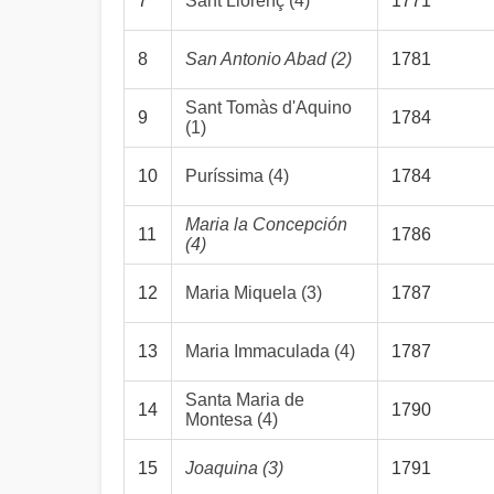
7
Sant Llorenç (4)
1771
8
San Antonio Abad (2)
1781
Sant Tomàs d'Aquino
9
1784
(1)
10
Puríssima (4)
1784
Maria la Concepción
11
1786
(4)
12
Maria Miquela (3)
1787
13
Maria Immaculada (4)
1787
Santa Maria de
14
1790
Montesa (4)
15
Joaquina (3)
1791