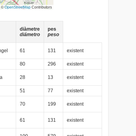
©
OpenStreetMap
Contributors
diàmetre
pes
diámetro
peso
ngel
61
131
existent
80
296
existent
ta
28
13
existent
51
77
existent
70
199
existent
61
131
existent