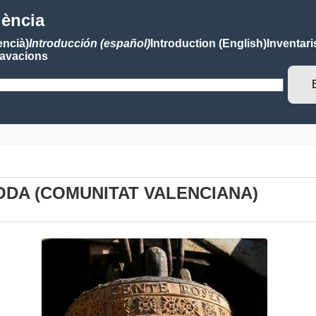
lència
encià)
Introducción (español)
Introduction (English)
Inventari
avacions
SODA (COMUNITAT VALENCIANA)