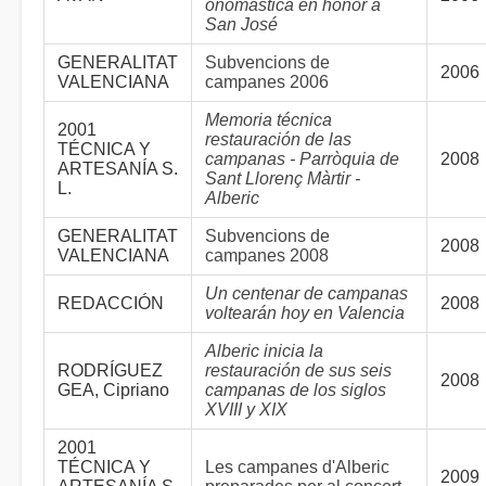
onomástica en honor a
San José
GENERALITAT
Subvencions de
2006
VALENCIANA
campanes 2006
Memoria técnica
2001
restauración de las
TÉCNICA Y
campanas - Parròquia de
2008
ARTESANÍA S.
Sant Llorenç Màrtir -
L.
Alberic
GENERALITAT
Subvencions de
2008
VALENCIANA
campanes 2008
Un centenar de campanas
REDACCIÓN
2008
voltearán hoy en Valencia
Alberic inicia la
RODRÍGUEZ
restauración de sus seis
2008
GEA, Cipriano
campanas de los siglos
XVIII y XIX
2001
TÉCNICA Y
Les campanes d'Alberic
2009