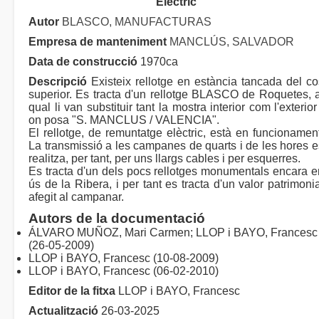
Elèctric
Autor
BLASCO, MANUFACTURAS
Empresa de manteniment
MANCLÚS, SALVADOR
Data de construcció
1970ca
Descripció
Existeix rellotge en estància tancada del co
superior. Es tracta d'un rellotge BLASCO de Roquetes, a
qual li van substituir tant la mostra interior com l'exterior
on posa "S. MANCLUS / VALENCIA".
El rellotge, de remuntatge elèctric, està en funcionament
La transmissió a les campanes de quarts i de les hores e
realitza, per tant, per uns llargs cables i per esquerres.
Es tracta d'un dels pocs rellotges monumentals encara e
ús de la Ribera, i per tant es tracta d'un valor patrimoni
afegit al campanar.
Autors de la documentació
ÁLVARO MUÑOZ, Mari Carmen; LLOP i BAYO, Francesc
(26-05-2009)
LLOP i BAYO, Francesc (10-08-2009)
LLOP i BAYO, Francesc (06-02-2010)
Editor de la fitxa
LLOP i BAYO, Francesc
Actualització
26-03-2025