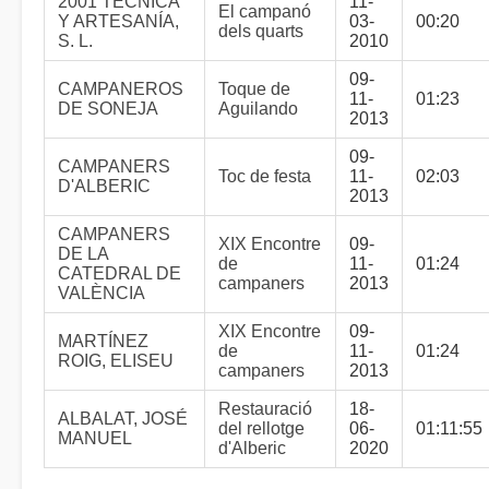
2001 TÉCNICA
11-
El campanó
Y ARTESANÍA,
03-
00:20
dels quarts
S. L.
2010
09-
CAMPANEROS
Toque de
11-
01:23
DE SONEJA
Aguilando
2013
09-
CAMPANERS
Toc de festa
11-
02:03
D'ALBERIC
2013
CAMPANERS
XIX Encontre
09-
DE LA
de
11-
01:24
CATEDRAL DE
campaners
2013
VALÈNCIA
XIX Encontre
09-
MARTÍNEZ
de
11-
01:24
ROIG, ELISEU
campaners
2013
Restauració
18-
ALBALAT, JOSÉ
del rellotge
06-
01:11:55
MANUEL
d'Alberic
2020