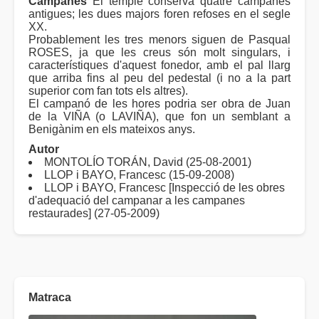
Campanes
El temple conserva quatre campanes
antigues; les dues majors foren refoses en el segle
XX.
Probablement les tres menors siguen de Pasqual
ROSES, ja que les creus són molt singulars, i
característiques d'aquest fonedor, amb el pal llarg
que arriba fins al peu del pedestal (i no a la part
superior com fan tots els altres).
El campanó de les hores podria ser obra de Juan
de la VIÑA (o LAVIÑA), que fon un semblant a
Benigànim en els mateixos anys.
Autor
MONTOLÍO TORÁN, David (25-08-2001)
LLOP i BAYO, Francesc (15-09-2008)
LLOP i BAYO, Francesc [Inspecció de les obres
d'adequació del campanar a les campanes
restaurades] (27-05-2009)
Matraca