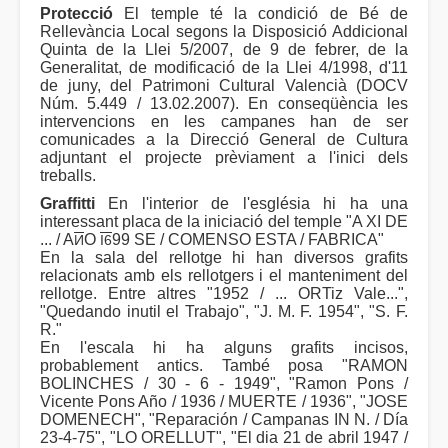
Protecció
El temple té la condició de Bé de
Rellevància Local segons la Disposició Addicional
Quinta de la Llei 5/2007, de 9 de febrer, de la
Generalitat, de modificació de la Llei 4/1998, d'11
de juny, del Patrimoni Cultural Valencià (DOCV
Núm. 5.449 / 13.02.2007). En conseqüència les
intervencions en les campanes han de ser
comunicades a la Direcció General de Cultura
adjuntant el projecte prèviament a l'inici dels
treballs.
Graffitti
En l'interior de l'església hi ha una
interessant placa de la iniciació del temple "A XI DE
... / A
O
99 SE / COMENSO ESTA / FABRICA"
И
I6
En la sala del rellotge hi han diversos grafits
relacionats amb els rellotgers i el manteniment del
rellotge. Entre altres "1952 / ... ORTiz Vale...",
"Quedando inutil el Trabajo", "J. M. F. 1954", "S. F.
R."
En l'escala hi ha alguns grafits incisos,
probablement antics. També posa "RAMON
BOLINCHES / 30 - 6 - 1949", "Ramon Pons /
Vicente Pons Año / 1936 / MUERTE / 1936", "JOSE
DOMENECH", "Reparación / Campanas IN N. / Día
23-4-75", "LO ORELLUT", "El dia 21 de abril 1947 /