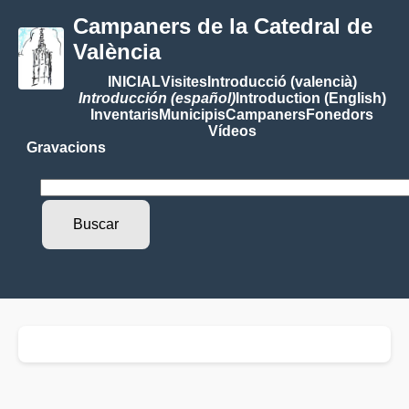
Campaners de la Catedral de
València
INICIAL
Visites
Introducció (valencià)
Introducción (español)
Introduction (English)
Inventaris
Municipis
Campaners
Fonedors
Vídeos
Gravacions