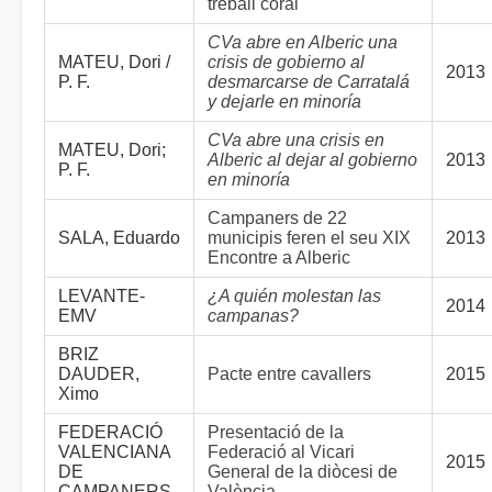
treball coral
CVa abre en Alberic una
MATEU, Dori /
crisis de gobierno al
2013
P. F.
desmarcarse de Carratalá
y dejarle en minoría
CVa abre una crisis en
MATEU, Dori;
Alberic al dejar al gobierno
2013
P. F.
en minoría
Campaners de 22
SALA, Eduardo
municipis feren el seu XIX
2013
Encontre a Alberic
LEVANTE-
¿A quién molestan las
2014
EMV
campanas?
BRIZ
DAUDER,
Pacte entre cavallers
2015
Ximo
FEDERACIÓ
Presentació de la
VALENCIANA
Federació al Vicari
2015
DE
General de la diòcesi de
CAMPANERS
València