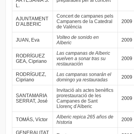
ARTESANÍA S.
preparades per al concert
L.
Concert de campanes pels
AJUNTAMENT
Campaners de la Catedral
2009
D'ALBERIC
de València
Volteo de sonido en
JUAN, Eva
2009
Alberic
Las campanas de Alberic
RODRÍGUEZ
vuelven a sonar tras su
2009
GEA, Cipriano
restauración
RODRÍGUEZ,
Las campanas sonarán el
2009
Cipriano
domingo ya restauradas
Invitació als actes benèfics
SANTAMARIA
prorestauració de les
2009
SERRAT, José
Campanes de Sant
Llorenç d'Alberic
Alberic repica 265 años de
TOMÁS, Víctor
2009
historia
GENERALITAT