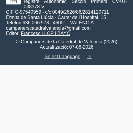
registre Autonòmic Secció Primera CV-01-
038378-V
CIF G-97540959 - c/c 0049/2626/86/2814120711
Ermita de Santa Llúcia - Carrer de l'Hospital, 15
Telèfon 636 066 978 - 46001 - VALÈNCIA
campanerscatedralvalencia@gmail.com
Editor:
Francesc LLOP i BAYO
© Campaners de la Catedral de València (2026)
Actualització: 07-08-2026
Select Language
▼