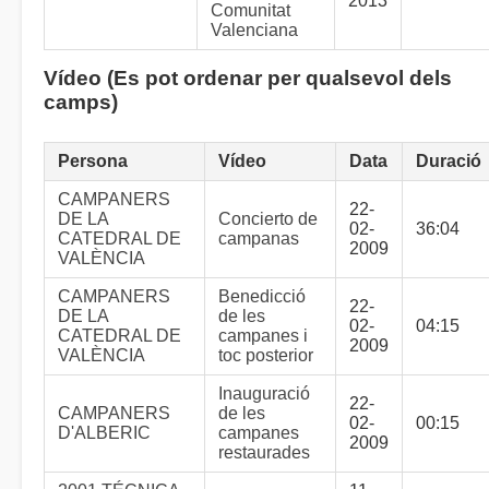
2013
Comunitat
Valenciana
Vídeo (Es pot ordenar per qualsevol dels
camps)
Persona
Vídeo
Data
Duració
CAMPANERS
22-
DE LA
Concierto de
02-
36:04
CATEDRAL DE
campanas
2009
VALÈNCIA
CAMPANERS
Benedicció
22-
DE LA
de les
02-
04:15
CATEDRAL DE
campanes i
2009
VALÈNCIA
toc posterior
Inauguració
22-
CAMPANERS
de les
02-
00:15
D'ALBERIC
campanes
2009
restaurades