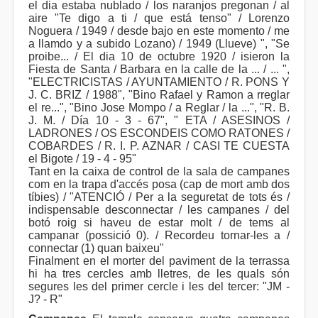
el dia estaba nublado / los naranjos pregonan / al
aire "Te digo a ti / que está tenso" / Lorenzo
Noguera / 1949 / desde bajo en este momento / me
a llamdo y a subido Lozano) / 1949 (Llueve) ", "Se
proibe... / El dia 10 de octubre 1920 / isieron la
Fiesta de Santa / Barbara en la calle de la ... / ... ",
"ELECTRICISTAS / AYUNTAMIENTO / R. PONS Y
J. C. BRIZ / 1988", "Bino Rafael y Ramon a rreglar
el re...", "Bino Jose Mompo / a Reglar / la ...", "R. B.
J. M. / Día 10 - 3 - 67", " ETA / ASESINOS /
LADRONES / OS ESCONDEIS COMO RATONES /
COBARDES / R. I. P. AZNAR / CASI TE CUESTA
el Bigote / 19 - 4 - 95"
Tant en la caixa de control de la sala de campanes
com en la trapa d'accés posa (cap de mort amb dos
tíbies) / "ATENCIÓ / Per a la seguretat de tots és /
indispensable desconnectar / les campanes / del
botó roig si haveu de estar molt / de tems al
campanar (possició 0). / Recordeu tornar-les a /
connectar (1) quan baixeu"
Finalment en el morter del paviment de la terrassa
hi ha tres cercles amb lletres, de les quals són
segures les del primer cercle i les del tercer: "JM -
J? - R"