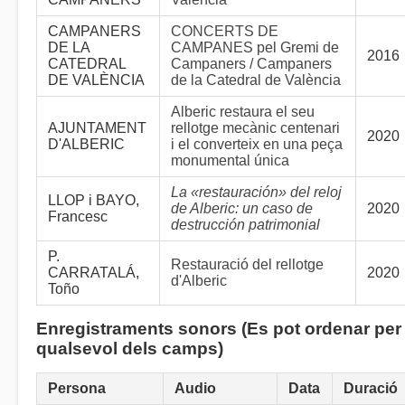
CAMPANERS
CONCERTS DE
DE LA
CAMPANES pel Gremi de
2016
CATEDRAL
Campaners / Campaners
DE VALÈNCIA
de la Catedral de València
Alberic restaura el seu
AJUNTAMENT
rellotge mecànic centenari
2020
D'ALBERIC
i el converteix en una peça
monumental única
La «restauración» del reloj
LLOP i BAYO,
de Alberic: un caso de
2020
Francesc
destrucción patrimonial
P.
Restauració del rellotge
CARRATALÁ,
2020
d'Alberic
Toño
Enregistraments sonors (Es pot ordenar per
qualsevol dels camps)
Persona
Audio
Data
Duració