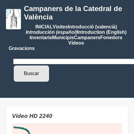
Campaners de la Catedral de
València
INICIAL
Visites
Introducció (valencià)
Introducción (español)
Introduction (English)
Inventaris
Municipis
Campaners
Fonedors
Vídeos
Gravacions
Vídeo HD 2240