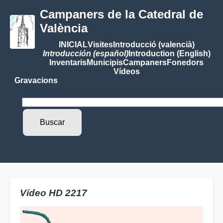
Campaners de la Catedral de
València
INICIAL
Visites
Introducció (valencià)
Introducción (español)
Introduction (English)
Inventaris
Municipis
Campaners
Fonedors
Vídeos
Gravacions
Vídeo HD 2217