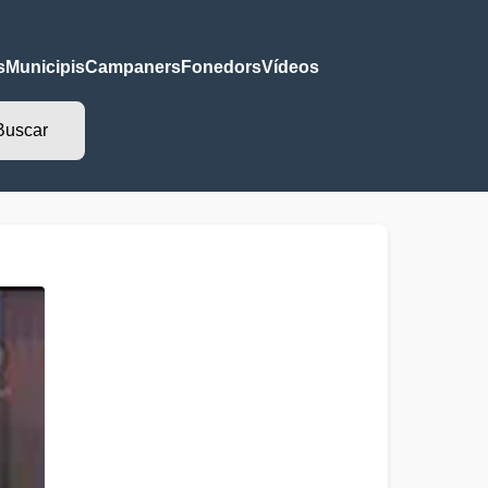
s
Municipis
Campaners
Fonedors
Vídeos