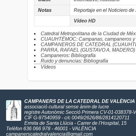
Notas
Reportaje en el Noticiero d
Vídeo HD
Catedral Metropolitana de la Ciudad de 
CUAUHTÉMOC: Campanas, campaneros y 
CAMPANEROS DE CATEDRAL (CUAUHTÉMOC)
PARRA, RAFAEL (GUSTAVO A. MADERO) : To
Campaneros: Bibliografía
Ruido y denuncias: Bibliografía
Vídeos
CAMPANERS DE LA CATEDRAL DE VALÈNCIA
associació cultural sense ànim de lucre
registre Autonòmic Secció Primera CV-01-038378-
CIF G-97540959 - c/c 0049/2626/86/2814120711
Ermita de Santa Llúcia - Carrer de l'Hospital, 15
Telèfon 636 066 978 - 46001 - VALÈNCIA
campanerscatedralvalencia@gmail.com