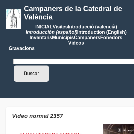
Campaners de la Catedral de
València
INICIAL
Visites
Introducció (valencià)
Introducción (español)
Introduction (English)
Inventaris
Municipis
Campaners
Fonedors
Vídeos
Gravacions
Vídeo normal 2357