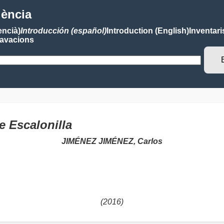
lència
encià)
Introducción (español)
Introduction (English)
Inventari
avacions
 Escalonilla
JIMÉNEZ JIMÉNEZ, Carlos
(2016)