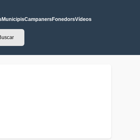
s
Municipis
Campaners
Fonedors
Vídeos