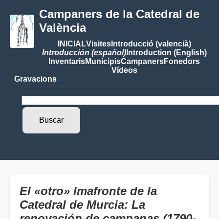
Campaners de la Catedral de
València
INICIAL
Visites
Introducció (valencià)
Introducción (español)
Introduction (English)
Inventaris
Municipis
Campaners
Fonedors
Vídeos
Gravacions
El «otro» Imafronte de la
Catedral de Murcia: La
renovación de campanas (1790-