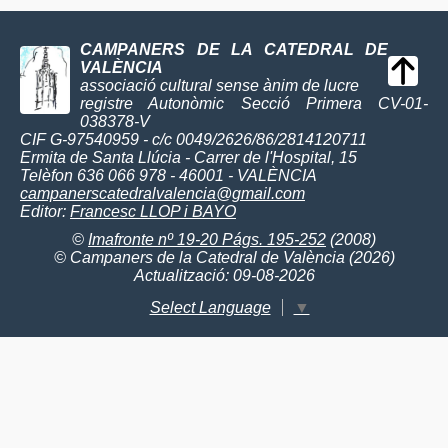
CAMPANERS DE LA CATEDRAL DE
VALÈNCIA
associació cultural sense ànim de lucre
registre Autonòmic Secció Primera CV-01-
038378-V
CIF G-97540959 - c/c 0049/2626/86/2814120711
Ermita de Santa Llúcia - Carrer de l'Hospital, 15
Telèfon 636 066 978 - 46001 - VALÈNCIA
campanerscatedralvalencia@gmail.com
Editor:
Francesc LLOP i BAYO
©
Imafronte nº 19-20 Págs. 195-252
(2008)
© Campaners de la Catedral de València (2026)
Actualització: 09-08-2026
Select Language
▼