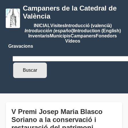
Campaners de la Catedral de
València
INICIAL
Visites
Introducció (valencià)
Introducción (español)
Introduction (English)
Inventaris
Municipis
Campaners
Fonedors
Vídeos
Gravacions
V Premi Josep Maria Blasco
Soriano a la conservació i
restauració del patrimoni