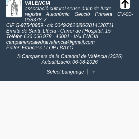
VALÈNCIA
associació cultural sense ànim de lucre
registre Autonòmic Secció Primera CV-01-
038378-V
CIF G-97540959 - c/c 0049/2626/86/2814120711
Ermita de Santa Llúcia - Carrer de l'Hospital, 15
Telèfon 636 066 978 - 46001 - VALÈNCIA
campanerscatedralvalencia@gmail.com
Editor:
Francesc LLOP i BAYO
© Campaners de la Catedral de València (2026)
Actualització: 06-08-2026
Select Language
▼