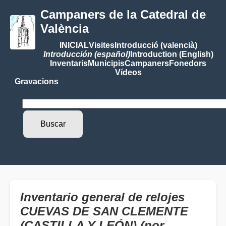
Campaners de la Catedral de
València
INICIAL
Visites
Introducció (valencià)
Introducción (español)
Introduction (English)
Inventaris
Municipis
Campaners
Fonedors
Vídeos
Gravacions
Inventario general de relojes
CUEVAS DE SAN CLEMENTE
(CASTILLA Y LEÓN) (por