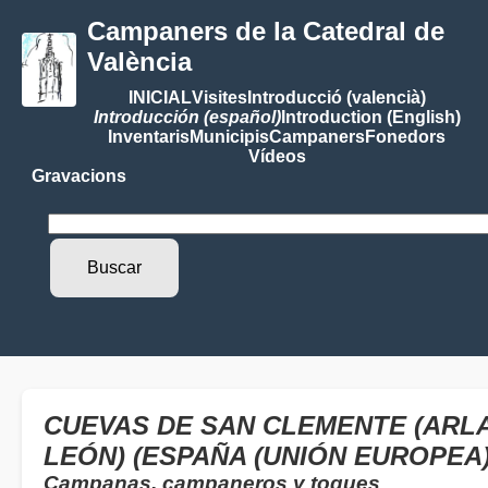
Campaners de la Catedral de
València
INICIAL
Visites
Introducció (valencià)
Introducción (español)
Introduction (English)
Inventaris
Municipis
Campaners
Fonedors
Vídeos
Gravacions
CUEVAS DE SAN CLEMENTE (ARLA
LEÓN) (ESPAÑA (UNIÓN EUROPEA)
Campanas, campaneros y toques