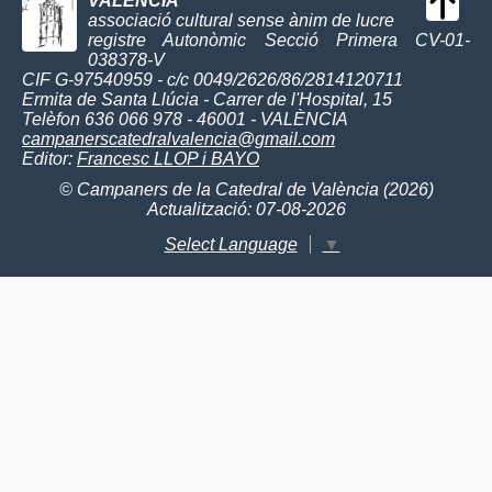
VALÈNCIA
associació cultural sense ànim de lucre
registre Autonòmic Secció Primera CV-01-
038378-V
CIF G-97540959 - c/c 0049/2626/86/2814120711
Ermita de Santa Llúcia - Carrer de l'Hospital, 15
Telèfon 636 066 978 - 46001 - VALÈNCIA
campanerscatedralvalencia@gmail.com
Editor:
Francesc LLOP i BAYO
© Campaners de la Catedral de València (2026)
Actualització: 07-08-2026
Select Language
▼