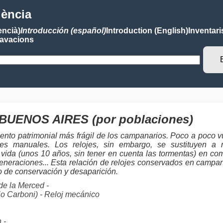
lència
encià)
Introducción (español)
Introduction (English)
Inventari
avacions
es BUENOS AIRES (por poblaciones)
ento patrimonial más frágil de los campanarios. Poco a poco vu
toques manuales. Los relojes, sin embargo, se sustituyen
vida (unos 10 años, sin tener en cuenta las tormentas) en co
eneraciones... Esta relación de relojes conservados en campanar
ro de conservación y desaparición.
e la Merced -
o Carboni) - Reloj mecánico
 -