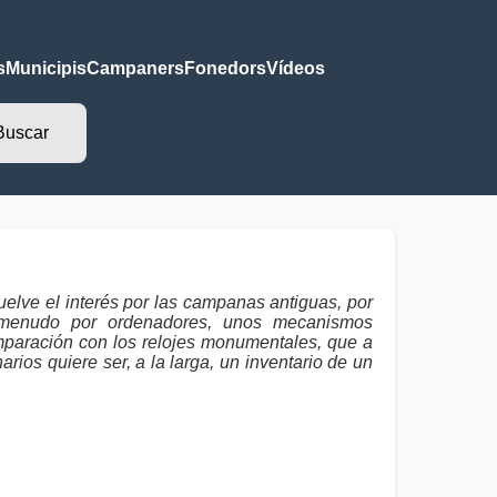
s
Municipis
Campaners
Fonedors
Vídeos
elve el interés por las campanas antiguas, por
 a menudo por ordenadores, unos mecanismos
mparación con los relojes monumentales, que a
ios quiere ser, a la larga, un inventario de un