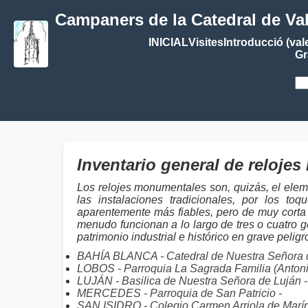
Campaners de la Catedral de Va
INICIAL
Visites
Introducció (val
Gr
Inventario general de reloj
Los relojes monumentales son, quizás, el elem
las instalaciones tradicionales, por los 
aparentemente más fiables, pero de muy corta 
menudo funcionan a lo largo de tres o cuatro g
patrimonio industrial e histórico en grave pelig
BAHÍA BLANCA - Catedral de Nuestra Señora d
LOBOS - Parroquia La Sagrada Familia (Antoni
LUJÁN - Basilica de Nuestra Señora de Luján -
MERCEDES - Parroquia de San Patricio -
SAN ISIDRO - Colegio Carmen Arriola de Marín