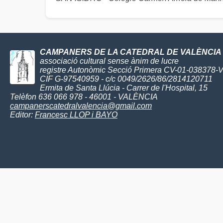
CAMPANERS DE LA CATEDRAL DE VALÈNCIA
associació cultural sense ànim de lucre
registre Autonòmic Secció Primera CV-01-038378-
CIF G-97540959 - c/c 0049/2626/86/2814120711
Ermita de Santa Llúcia - Carrer de l'Hospital, 15
Telèfon 636 066 978 - 46001 - VALÈNCIA
campanerscatedralvalencia@gmail.com
Editor:
Francesc LLOP i BAYO