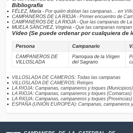
Bibliografía
FÉLEZ, María -
Por quién doblan las campanas… en Vill
CAMPANEROS DE LA RIOJA -
Primer encuentro de Cam
CAMPANEROS DE LA RIOJA -
Que las campanas de La 
MUELA SÁNCHEZ, Virginia -
Que las campanas rompan e
Vídeo (Se puede ordenar por cualquiera de 
Persona
Campanario
V
CAMPANEROS DE
Parroquia de la Virgen
P
VILLOSLADA
del Sagrario
c
VILLOSLADA DE CAMEROS: Todas las campanas
VILLOSLADA DE CAMEROS: Relojes
LA RIOJA: Campanas, campaneros y toques (Municipios)
LA RIOJA: Campanas, campaneros y toques (Comarcas)
LA RIOJA: Campanas, campaneros y toques (Provincias)
ESPAÑA (UNIÓN EUROPEA): Campanas, campaneros y