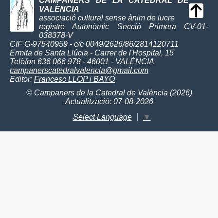
CAMPANERS DE LA CATEDRAL DE
VALÈNCIA
associació cultural sense ànim de lucre
registre Autonòmic Secció Primera CV-01-
038378-V
CIF G-97540959 - c/c 0049/2626/86/2814120711
Ermita de Santa Llúcia - Carrer de l'Hospital, 15
Telèfon 636 066 978 - 46001 - VALÈNCIA
campanerscatedralvalencia@gmail.com
Editor:
Francesc LLOP i BAYO
© Campaners de la Catedral de València (2026)
Actualització: 07-08-2026
Select Language
▼