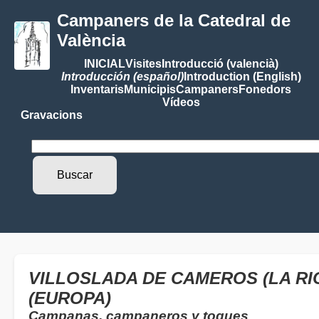
Campaners de la Catedral de
València
INICIAL
Visites
Introducció (valencià)
Introducción (español)
Introduction (English)
Inventaris
Municipis
Campaners
Fonedors
Vídeos
Gravacions
VILLOSLADA DE CAMEROS (LA RIO
(EUROPA)
Campanas, campaneros y toques