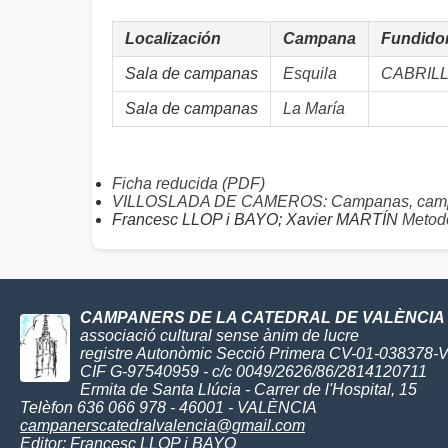
Localización
Campana
Fundido
Sala de campanas
Esquila
CABRILL
Sala de campanas
La María
Ficha reducida (PDF)
VILLOSLADA DE CAMEROS: Campanas, campa
Francesc LLOP i BAYO; Xavier MARTÍN
Metodo
CAMPANERS DE LA CATEDRAL DE VALÈNCIA
associació cultural sense ànim de lucre
registre Autonòmic Secció Primera CV-01-038378-
CIF G-97540959 - c/c 0049/2626/86/2814120711
Ermita de Santa Llúcia - Carrer de l'Hospital, 15
Telèfon 636 066 978 - 46001 - VALÈNCIA
campanerscatedralvalencia@gmail.com
Editor:
Francesc LLOP i BAYO