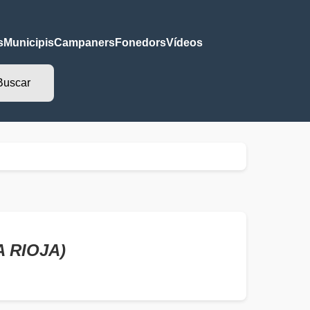
s
Municipis
Campaners
Fonedors
Vídeos
A RIOJA)