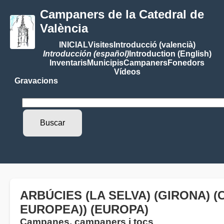
Campaners de la Catedral de
València
INICIAL
Visites
Introducció (valencià)
Introducción (español)
Introduction (English)
Inventaris
Municipis
Campaners
Fonedors
Vídeos
Gravacions
ARBÚCIES (LA SELVA) (GIRONA) 
EUROPEA)) (EUROPA)
Campanes, campaners i tocs