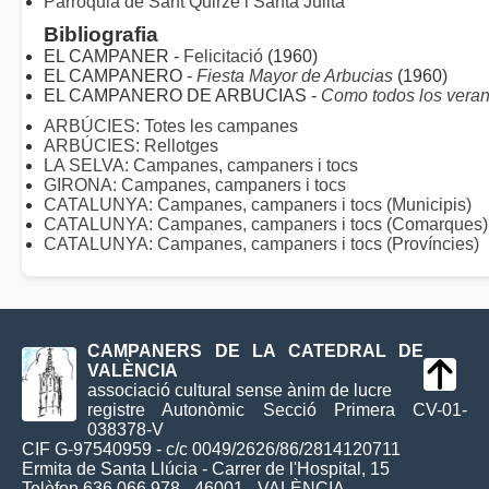
Parròquia de Sant Quirze i Santa Julita
Bibliografia
EL CAMPANER -
Felicitació
(1960)
EL CAMPANERO -
Fiesta Mayor de Arbucias
(1960)
EL CAMPANERO DE ARBUCIAS -
Como todos los vera
ARBÚCIES: Totes les campanes
ARBÚCIES: Rellotges
LA SELVA: Campanes, campaners i tocs
GIRONA: Campanes, campaners i tocs
CATALUNYA: Campanes, campaners i tocs (Municipis)
CATALUNYA: Campanes, campaners i tocs (Comarques)
CATALUNYA: Campanes, campaners i tocs (Províncies)
CAMPANERS DE LA CATEDRAL DE
VALÈNCIA
associació cultural sense ànim de lucre
registre Autonòmic Secció Primera CV-01-
038378-V
CIF G-97540959 - c/c 0049/2626/86/2814120711
Ermita de Santa Llúcia - Carrer de l'Hospital, 15
Telèfon 636 066 978 - 46001 - VALÈNCIA