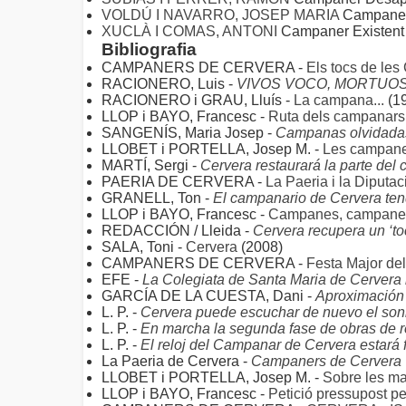
VOLDÚ I NAVARRO, JOSEP MARIA
Campaner
XUCLÀ I COMAS, ANTONI
Campaner Existent
Bibliografia
CAMPANERS DE CERVERA -
Els tocs de le
RACIONERO, Luis -
VIVOS VOCO, MORTUO
RACIONERO i GRAU, Lluís -
La campana...
(1
LLOP i BAYO, Francesc -
Ruta dels campanars 
SANGENÍS, Maria Josep -
Campanas olvidada
LLOBET i PORTELLA, Josep M. -
Les campanes
MARTÍ, Sergi -
Cervera restaurará la parte del
PAERIA DE CERVERA -
La Paeria i la Diputa
GRANELL, Ton -
El campanario de Cervera tend
LLOP i BAYO, Francesc -
Campanes, campaners i
REDACCIÓN / Lleida -
Cervera recupera un ‘to
SALA, Toni -
Cervera
(2008)
CAMPANERS DE CERVERA -
Festa Major del
EFE -
La Colegiata de Santa Maria de Cervera
GARCÍA DE LA CUESTA, Dani -
Aproximación a
L. P. -
Cervera puede escuchar de nuevo el soni
L. P. -
En marcha la segunda fase de obras de 
L. P. -
El reloj del Campanar de Cervera estará 
La Paeria de Cervera -
Campaners de Cervera
LLOBET i PORTELLA, Josep M. -
Sobre les ma
LLOP i BAYO, Francesc -
Petició pressupost pe