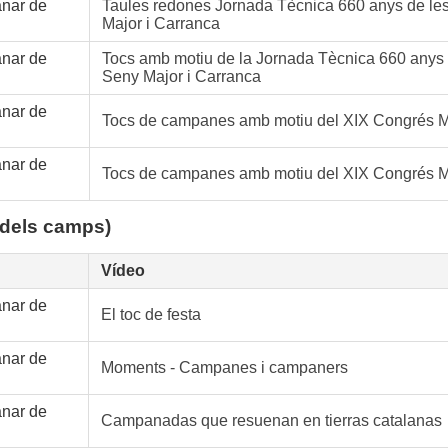
anar de
Taules redones Jornada Tècnica 660 anys de l
Major i Carranca
anar de
Tocs amb motiu de la Jornada Tècnica 660 anys
Seny Major i Carranca
anar de
Tocs de campanes amb motiu del XIX Congrés Mu
anar de
Tocs de campanes amb motiu del XIX Congrés Mu
 dels camps)
Vídeo
anar de
El toc de festa
anar de
Moments - Campanes i campaners
anar de
Campanadas que resuenan en tierras catalanas