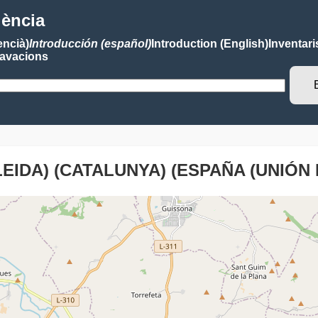
lència
encià)
Introducción (español)
Introduction (English)
Inventari
avacions
EIDA) (CATALUNYA) (ESPAÑA (UNIÓN