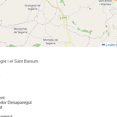
Leaflet
|
gre i el Sant Barsum
s
ent
dor Desaparegut
t
aregut