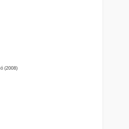
ió
(2008)