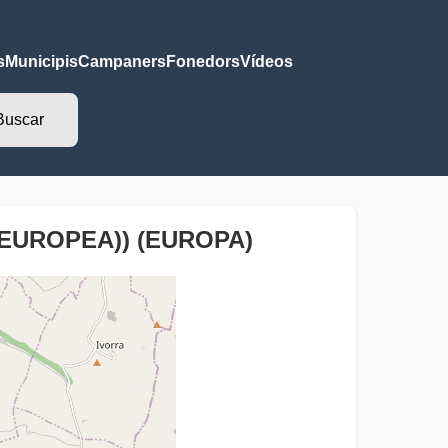
s
Municipis
Campaners
Fonedors
Vídeos
 EUROPEA)) (EUROPA)