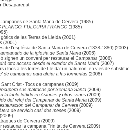
 Desaparegut
s Campanes de Santa Maria de Cervera
(1985)
S PLANGO, FULGURA FRANGO
(1985)
995)
gòtics de les Terres de Lleida
(2001)
s
(2001)
 de l'església de Santa Maria de Cervera (1338-1880)
(2003)
 campanario de la iglesia de Santa Maria
(2006)
ció signen un conveni per restaurar el Campanar
(2006)
rá otro acceso desde el exterior de Santa Maria
(2007)
 tocs a les terres de Lleida: un patrimoni en vies de substituc
c’ de campanas para alejar a las tormentas
(2008)
 Sant Crist - Tocs de campanes
(2009)
 recupera sus matracas por Semana Santa
(2009)
 la tabla tañida en Asturies y otros sones
(2009)
do del reloj del Campanar de Santa Maria
(2009)
restauración del Campanar de Cervera
(2009)
fuera de servicio casi dos meses
(2009)
(2009)
traques de Cervera
(2009)
r restaurar la campana Trinitat de Cervera
(2009)