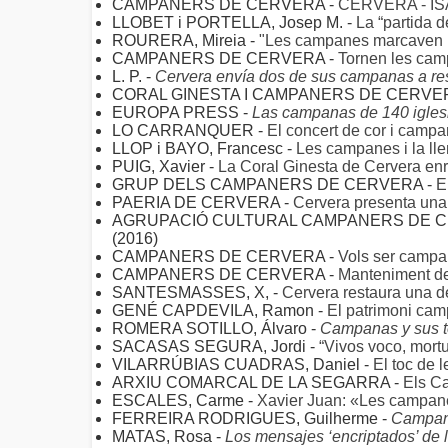
CAMPANERS DE CERVERA -
CERVERA - IS
LLOBET i PORTELLA, Josep M. -
La “partida 
ROURERA, Mireia -
"Les campanes marcaven la
CAMPANERS DE CERVERA -
Tornen les cam
L. P. -
Cervera envía dos de sus campanas a re
CORAL GINESTA I CAMPANERS DE CERVE
EUROPA PRESS -
Las campanas de 140 igles
LO CARRANQUER -
El concert de cor i cam
LLOP i BAYO, Francesc -
Les campanes i la ll
PUIG, Xavier -
La Coral Ginesta de Cervera enr
GRUP DELS CAMPANERS DE CERVERA -
E
PAERIA DE CERVERA -
Cervera presenta una 
AGRUPACIÓ CULTURAL CAMPANERS DE C
(2016)
CAMPANERS DE CERVERA -
Vols ser campa
CAMPANERS DE CERVERA -
Manteniment d
SANTESMASSES, X, -
Cervera restaura una 
GENÉ CAPDEVILA, Ramon -
El patrimoni ca
ROMERA SOTILLO, Álvaro -
Campanas y sus to
SACASAS SEGURA, Jordi -
“Vivos voco, mortu
VILARRÚBIAS CUADRAS, Daniel -
El toc de 
ARXIU COMARCAL DE LA SEGARRA -
Els Ca
ESCALES, Carme -
Xavier Juan: «Les campane
FERREIRA RODRIGUES, Guilherme -
Campana
MATAS, Rosa -
Los mensajes ‘encriptados’ de