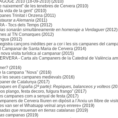
AGOGE 2010 (18-09-2010)
(2010)
de naixement” de les tenebres de Cervera
(2010)
 vida de la gent"
(2010)
panes Trinitat i Onzena
(2011)
staurar a Alemania
(2011)
RA -
Tocs dels Temps
(2012)
ias sonarán simultáneamente en homenaje a Verdaguer
(2012)
panes al TN Comarques
(2012)
engua
(2012)
egistra cançons inèdites per a cor i les sis campanes del camp
l Campanar de Santa Maria de Cervera
(2014)
nova visita turística al campanar
(2015)
ERVERA -
Carta als Campaners de la Catedral de València a
ner?
(2016)
e la campana "Nova"
(2016)
de les seues campanes medievals
(2016)
mpaner de Catalunya
(2017)
ques en España (2ª parte): Repiques, balanceos y volteos
(20
os plango, festa decoro, fulgura frango”
(2017)
les campanes com a senyal de festa
(2017)
mpaners de Cervera lliuren en dipòsit a l’Arxiu un llibre de vis
s van ser el Whatsapp veïnal anys enrere»
(2019)
das que resuenan en tierras catalanas
(2019)
 las campanas
(2019)