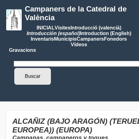
Campaners de la Catedral de
València
INICIAL
Visites
Introducció (valencià)
Introducción (español)
Introduction (English)
Inventaris
Municipis
Campaners
Fonedors
Vídeos
Gravacions
ALCAÑIZ (BAJO ARAGÓN) (TERUEL
EUROPEA)) (EUROPA)
Campanas, campaneros y toques