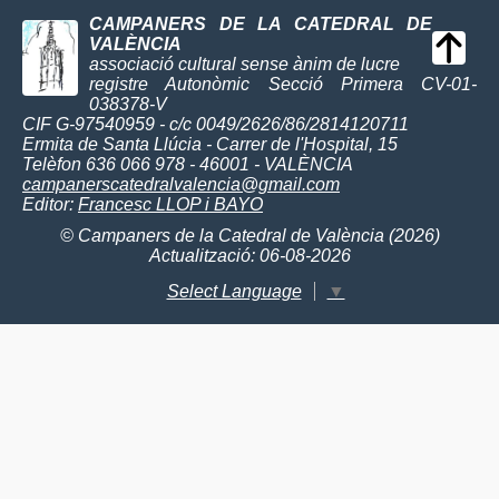
CAMPANERS DE LA CATEDRAL DE
VALÈNCIA
associació cultural sense ànim de lucre
registre Autonòmic Secció Primera CV-01-
038378-V
CIF G-97540959 - c/c 0049/2626/86/2814120711
Ermita de Santa Llúcia - Carrer de l'Hospital, 15
Telèfon 636 066 978 - 46001 - VALÈNCIA
campanerscatedralvalencia@gmail.com
Editor:
Francesc LLOP i BAYO
© Campaners de la Catedral de València (2026)
Actualització: 06-08-2026
Select Language
▼