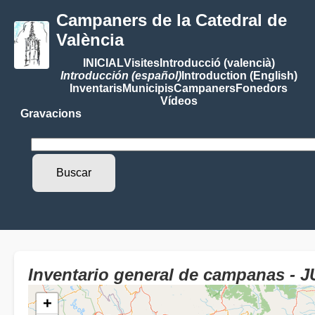
Campaners de la Catedral de
València
INICIAL
Visites
Introducció (valencià)
Introducción (español)
Introduction (English)
Inventaris
Municipis
Campaners
Fonedors
Vídeos
Gravacions
Inventario general de campanas - J
+