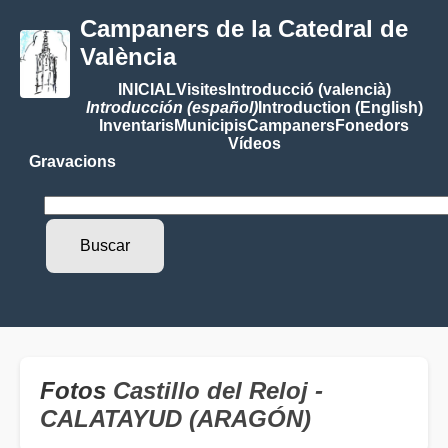
Campaners de la Catedral de
València
INICIAL
Visites
Introducció (valencià)
Introducción (español)
Introduction (English)
Inventaris
Municipis
Campaners
Fonedors
Vídeos
Gravacions
Fotos
Castillo del Reloj -
CALATAYUD (ARAGÓN)